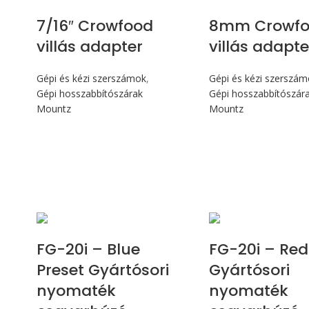
7/16″ Crowfood
8mm Crowf
villás adapter
villás adapte
Gépi és kézi szerszámok
,
Gépi és kézi szerszá
Gépi hosszabbítószárak
Gépi hosszabbítószár
Mountz
Mountz
Max 226 cN.m
Max 226 
FG-20i – Blue
FG-20i – Red
Preset Gyártósori
Gyártósori
nyomaték
nyomaték