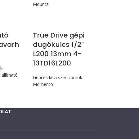
Mountz
N.m
ató
True Drive gépi
avarh
dugókulcs 1/2″
L200 13mm 4-
13TD16L200
ók
,
állítható
Gépi és kézi szerszámok
Momento
OLAT