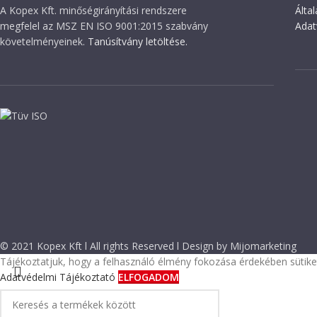
A Kopex Kft. minőségirányítási rendszere
Álta
megfelel az MSZ EN ISO 9001:2015 szabvány
Adat
követelményeinek.
Tanúsítvány letöltése.
© 2021 Kopex Kft l All rights Reserved l Design by Mijomarketing
Tájékoztatjuk, hogy a felhasználó élmény fokozása érdekében sütiket
Adatvédelmi Tájékoztató
ELFOGADOM