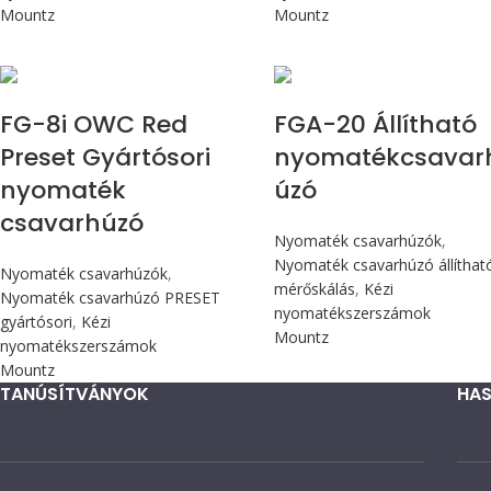
Mountz
Mountz
Max 90 cN.m
Max 226 cN.m
FG-8i OWC Red
FGA-20 Állítható
Preset Gyártósori
nyomatékcsavar
nyomaték
úzó
csavarhúzó
Nyomaték csavarhúzók
,
Nyomaték csavarhúzó állíthat
Nyomaték csavarhúzók
,
mérőskálás
,
Kézi
Nyomaték csavarhúzó PRESET
nyomatékszerszámok
gyártósori
,
Kézi
Mountz
nyomatékszerszámok
Mountz
TANÚSÍTVÁNYOK
HAS