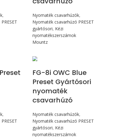
csavarhúzó
ók
,
Nyomaték csavarhúzók
,
ó PRESET
Nyomaték csavarhúzó PRESET
gyártósori
,
Kézi
nyomatékszerszámok
Mountz
N.m
Max 90 cN.m
 Preset
FG-8i OWC Blue
Preset Gyártósori
nyomaték
csavarhúzó
ók
,
Nyomaték csavarhúzók
,
ó PRESET
Nyomaték csavarhúzó PRESET
gyártósori
,
Kézi
nyomatékszerszámok