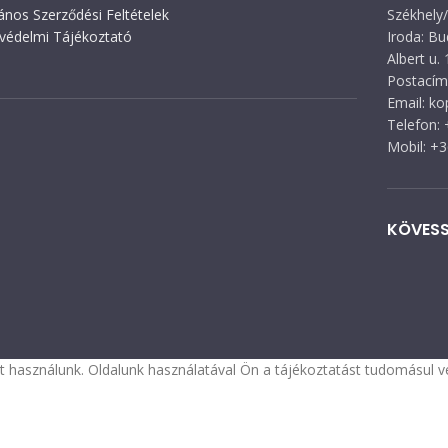
lános Szerződési Feltételek
Székhely/
védelmi Tájékoztató
Iroda: Bu
Albert u. 
Postacím:
Email: k
Telefon:
Mobil: +
KÖVESS
 használunk. Oldalunk használatával Ön a tájékoztatást tudomásul ve