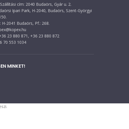
Szállítási cím: 2040 Budaörs, Gyár u. 2.
daörsi Ipari Park, H-2040, Budaörs, Szent-Györgyi
150.
 H-2041 Budaörs, Pf.: 268.
opex@kopex.hu
 +36 23 880 871, +36 23 880 872
36 70 553 1034
EN MINKET!
szi.