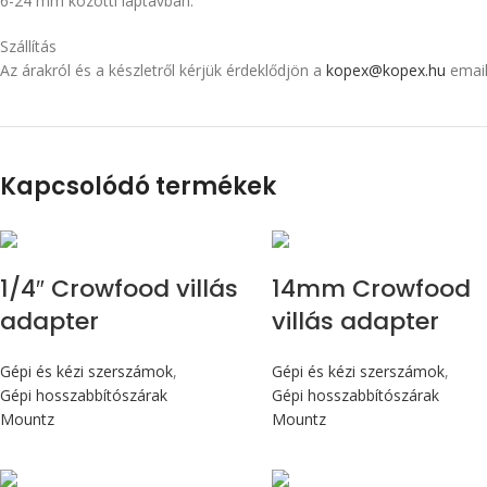
6-24 mm közötti laptávban.
Szállítás
Az árakról és a készletről kérjük érdeklődjön a
kopex@kopex.hu
email
Kapcsolódó termékek
1/4″ Crowfood villás
14mm Crowfood
adapter
villás adapter
Gépi és kézi szerszámok
,
Gépi és kézi szerszámok
,
Gépi hosszabbítószárak
Gépi hosszabbítószárak
Mountz
Mountz