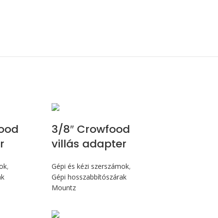
ood
3/8″ Crowfood
r
villás adapter
mok
,
Gépi és kézi szerszámok
,
ak
Gépi hosszabbítószárak
Mountz
Max 14,1 Nm