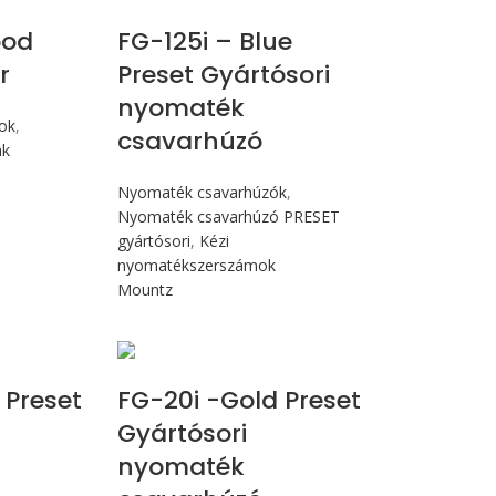
ood
FG-125i – Blue
r
Preset Gyártósori
nyomaték
mok
,
csavarhúzó
ak
Nyomaték csavarhúzók
,
Nyomaték csavarhúzó PRESET
gyártósori
,
Kézi
nyomatékszerszámok
Mountz
cN.m
Max 226 cN.m
 Preset
FG-20i -Gold Preset
Gyártósori
nyomaték