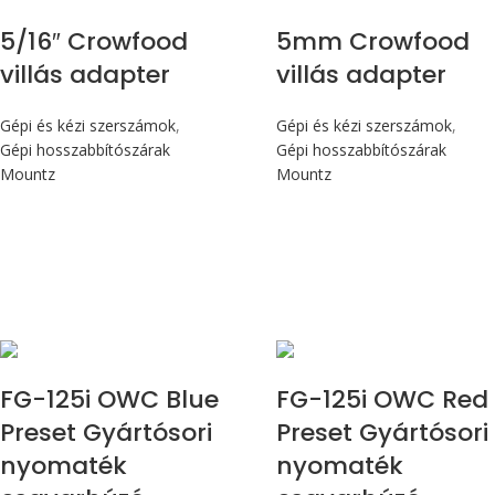
5/16″ Crowfood
5mm Crowfood
villás adapter
villás adapter
Gépi és kézi szerszámok
,
Gépi és kézi szerszámok
,
Gépi hosszabbítószárak
Gépi hosszabbítószárak
Mountz
Mountz
Max 14,1 Nm
Max 14,1 Nm
FG-125i OWC Blue
FG-125i OWC Red
Preset Gyártósori
Preset Gyártósori
nyomaték
nyomaték