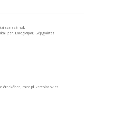
kézi szerszámok
ikai ipar
,
Enregiaipar
,
Gépgyártás
se érdekében, mint pl. karcolások és