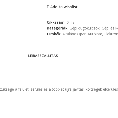
Add to wishlist
Cikkszám:
0-T8
Kategóriák:
Gépi dugókulcsok
,
Gépi és 
Címkék:
Általános ipar
,
Autóipar
,
Elektron
LEÍRÁS
SZÁLLÍTÁS
ksége a felületi sérülés és a többlet újra javítási költségek elkerülé