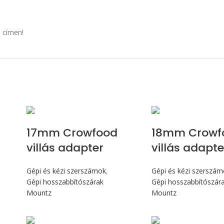
 címen!
17mm Crowfood
18mm Crowf
villás adapter
villás adapte
Gépi és kézi szerszámok
,
Gépi és kézi szerszá
Gépi hosszabbítószárak
Gépi hosszabbítószár
Mountz
Mountz