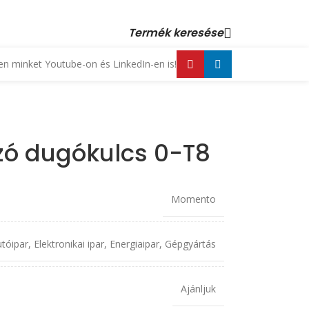
 23 880 872, +36 70 553 1034 • email: kopex@kopex.hu
Termék keresése
n minket Youtube-on és LinkedIn-en is!
ó dugókulcs 0-T8
Momento
tóipar
,
Elektronikai ipar
,
Energiaipar
,
Gépgyártás
Ajánljuk