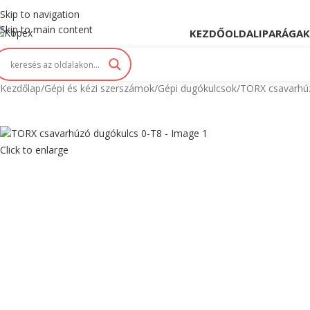
opex. Innováció és Tradíció kéz a kézben...
Skip to navigation
Skip to main content
KEZDŐOLDAL
IPARÁGAK
Kezdőlap
Gépi és kézi szerszámok
Gépi dugókulcsok
TORX csavarhú
Click to enlarge