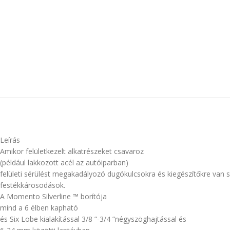
Leírás
Amikor felületkezelt alkatrészeket csavaroz
(például lakkozott acél az autóiparban)
felületi sérülést megakadályozó dugókulcsokra és kiegészítőkre van szü
festékkárosodások.
A Momento Silverline ™ borítója
mind a 6 élben kapható
és Six Lobe kialakítással 3/8 ”-3/4 ”négyszöghajtással és