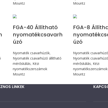
Mountz
Mountz
Max 4,5 Nm
Max 90 c
FGA-40 Állítható
FGA-8 Állíth
h
nyomatékcsavarh
nyomatékcs
úzó
úzó
Nyomaték csavarhúzók
,
Nyomaték csavarhúz
ó
Nyomaték csavarhúzó állítható
Nyomaték csavarhúzó 
mérőskálás
,
Kézi
mérőskálás
,
Kézi
nyomatékszerszámok
nyomatékszerszámok
Mountz
Mountz
ZNOS LINKEK
KAPCS