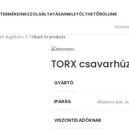
Kövessen minket!
Telefon: +36 23 880 871, +36
TERMÉKEINK
SZOLGÁLTATÁSAINK
LETÖLTHETŐ
RÓLUNK
Kövesse
zó dugókulcs 0-T8
Back to products
TORX csavarhúz
GYÁRTÓ
IPARÁG
Általános ipar
,
Au
VISZONTELADÓKNAK