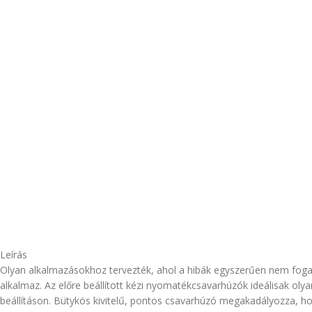
Leírás
Olyan alkalmazásokhoz tervezték, ahol a hibák egyszerűen nem fog
alkalmaz. Az előre beállított kézi nyomatékcsavarhúzók ideálisak ol
beállításon. Bütykös kivitelű, pontos csavarhúzó megakadályozza, ho