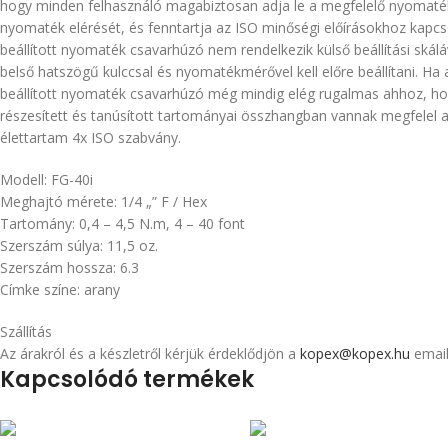
hogy minden felhasználó magabiztosan adja le a megfelelő nyomatékot
nyomaték elérését, és fenntartja az ISO minőségi előírásokhoz kapc
beállított nyomaték csavarhúzó nem rendelkezik külső beállítási ská
belső hatszögű kulccsal és nyomatékmérővel kell előre beállítani. Ha 
beállított nyomaték csavarhúzó még mindig elég rugalmas ahhoz, hog
részesített és tanúsított tartományai összhangban vannak megfelel az
élettartam 4x ISO szabvány.
Modell: FG-40i
Meghajtó mérete: 1/4 „” F / Hex
Tartomány: 0,4 – 4,5 N.m, 4 – 40 font
Szerszám súlya: 11,5 oz.
Szerszám hossza: 6.3
Címke színe: arany
Szállítás
Az árakról és a készletről kérjük érdeklődjön a
kopex@kopex.hu
email
Kapcsolódó termékek