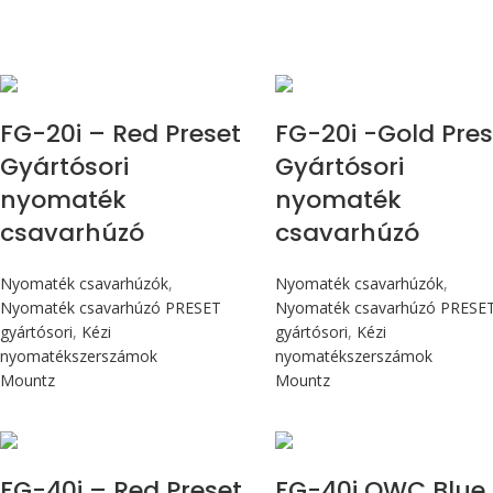
Max 226 cN.m
Max 226 cN.m
FG-20i – Red Preset
FG-20i -Gold Pres
Gyártósori
Gyártósori
nyomaték
nyomaték
csavarhúzó
csavarhúzó
Nyomaték csavarhúzók
,
Nyomaték csavarhúzók
,
Nyomaték csavarhúzó PRESET
Nyomaték csavarhúzó PRESE
gyártósori
,
Kézi
gyártósori
,
Kézi
nyomatékszerszámok
nyomatékszerszámok
Mountz
Mountz
Max 4,5 Nm
Max 4,5 Nm
FG-40i – Red Preset
FG-40i OWC Blue