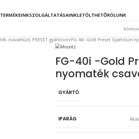
Kövessen minket!
Telefon: +36 23 880 871, +36
TERMÉKEINK
SZOLGÁLTATÁSAINK
LETÖLTHETŐ
RÓLUNK
Kövesse
ék csavarhúzó PRESET gyártósori
FG-40i -Gold Preset Gyártósori 
FG-40i -Gold Pr
nyomaték csav
GYÁRTÓ
IPARÁG
Álta