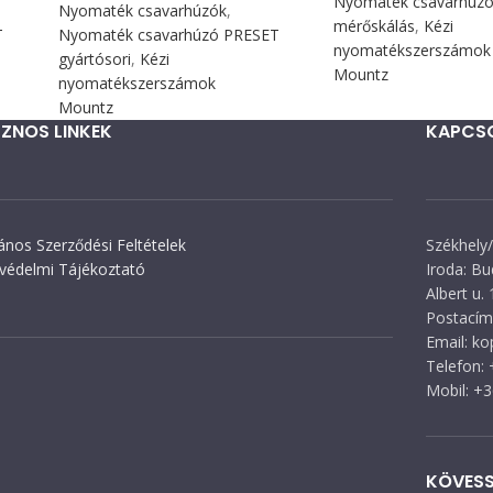
Nyomaték csavarhúzó 
Nyomaték csavarhúzók
,
mérőskálás
,
Kézi
T
Nyomaték csavarhúzó PRESET
nyomatékszerszámok
gyártósori
,
Kézi
Mountz
nyomatékszerszámok
Mountz
ZNOS LINKEK
KAPCS
lános Szerződési Feltételek
Székhely/
védelmi Tájékoztató
Iroda: Bu
Albert u. 
Postacím:
Email: k
Telefon:
Mobil: +
KÖVESS