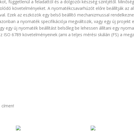
, függetlenül a feladattól és a dolgozói készség szintjétől. Minőség
solódó követelményeket. A nyomatékcsavarhúzót előre beállítják az 
lával. Ezek az eszközök egy belső beállító mechanizmussal rendelkezn
azonban a nyomaték specifikációja megváltozik, vagy egy új projekt el
y egy új nyomaték beállítást belsőleg be lehessen állítani egy nyom
 ISO 6789 követelményeinek (ami a teljes mérési skálán (FS) a megado
 címen!