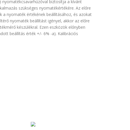
i nyomatékcsavarhúzóval biztosítja a kívánt
alkalmazás szükséges nyomatékértékére. Az előre
ek a nyomaték értékének beállításához, és azokat
térő nyomaték beállítást igényel, akkor az előre
atékmérő készülékral. Ezen eszközök előnyben
tt beállítás érték +/- 6% -a). Kalibrációs