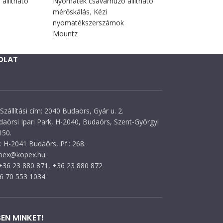
állítható
Nyomaték csavarhúzó állítható
mérőskálás
,
Kézi
nyomatékszerszámok
Mountz
OLAT
Szállítási cím: 2040 Budaörs, Gyár u. 2.
daörsi Ipari Park, H-2040, Budaörs, Szent-Györgyi
150.
 H-2041 Budaörs, Pf.: 268.
opex@kopex.hu
 +36 23 880 871, +36 23 880 872
36 70 553 1034
EN MINKET!