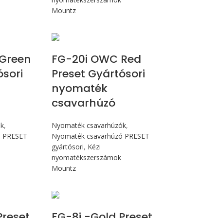
Mountz
cN.m
Max 226 cN.m
Green
FG-20i OWC Red
ósori
Preset Gyártósori
nyomaték
csavarhúzó
ók
,
Nyomaték csavarhúzók
,
ó PRESET
Nyomaték csavarhúzó PRESET
gyártósori
,
Kézi
nyomatékszerszámok
Mountz
N.m
Max 90 cN.m
Preset
FG-8i -Gold Preset