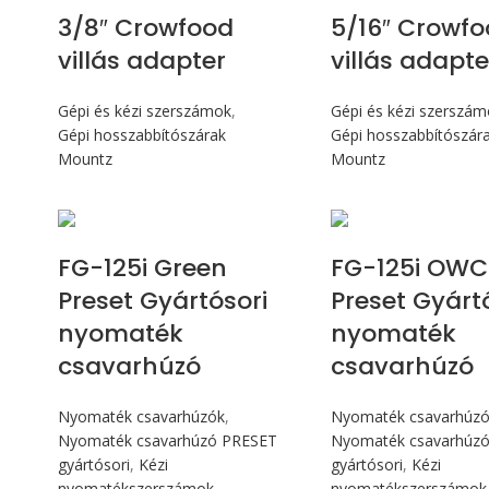
3/8″ Crowfood
5/16″ Crowf
villás adapter
villás adapte
Gépi és kézi szerszámok
,
Gépi és kézi szerszá
Gépi hosszabbítószárak
Gépi hosszabbítószár
Mountz
Mountz
Max 14,1 Nm
Max 14,1
FG-125i Green
FG-125i OWC
Preset Gyártósori
Preset Gyárt
nyomaték
nyomaték
csavarhúzó
csavarhúzó
Nyomaték csavarhúzók
,
Nyomaték csavarhúz
Nyomaték csavarhúzó PRESET
Nyomaték csavarhúz
gyártósori
,
Kézi
gyártósori
,
Kézi
nyomatékszerszámok
nyomatékszerszámok