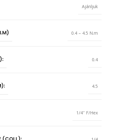
Ajánljuk
.M)
0.4 – 4.5 N.m
):
0.4
):
4.5
1/4″ F/Hex
 (COLL):
1/4