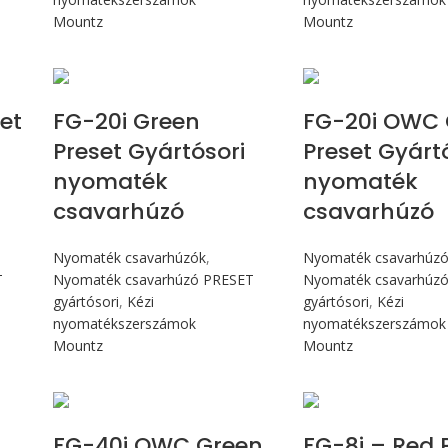
Mountz
Mountz
Max 226 cN.m
Max 226 
et
FG-20i Green
FG-20i OWC 
Preset Gyártósori
Preset Gyárt
nyomaték
nyomaték
csavarhúzó
csavarhúzó
Nyomaték csavarhúzók
,
Nyomaték csavarhúz
T
Nyomaték csavarhúzó PRESET
Nyomaték csavarhúz
gyártósori
,
Kézi
gyártósori
,
Kézi
nyomatékszerszámok
nyomatékszerszámok
Mountz
Mountz
Max 4,5 Nm
Max 90 c
FG-40i OWC Green
FG-8i – Red 