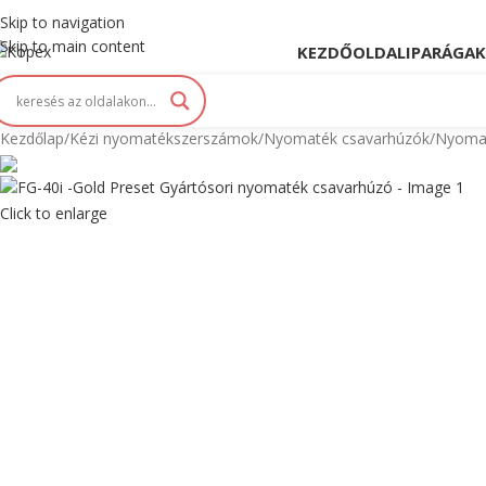
opex. Innováció és Tradíció kéz a kézben...
Skip to navigation
Skip to main content
KEZDŐOLDAL
IPARÁGAK
Kezdőlap
Kézi nyomatékszerszámok
Nyomaték csavarhúzók
Nyomat
Max 4,5 Nm
Click to enlarge