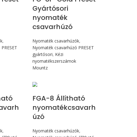
Gyártósori
nyomaték
csavarhúzó
ók
,
Nyomaték csavarhúzók
,
ó PRESET
Nyomaték csavarhúzó PRESET
gyártósori
,
Kézi
nyomatékszerszámok
Mountz
Nm
Max 90 cN.m
ható
FGA-8 Állítható
avarh
nyomatékcsavarh
úzó
ók
,
Nyomaték csavarhúzók
,