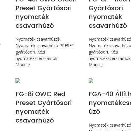
Preset Gyártósori
Gyártósori
nyomaték
nyomaték
csavarhúzó
csavarhúzó
Nyomaték csavarhúzók
,
Nyomaték csavarhúz
T
Nyomaték csavarhúzó PRESET
Nyomaték csavarhúz
gyártósori
,
Kézi
gyártósori
,
Kézi
nyomatékszerszámok
nyomatékszerszámok
Mountz
Mountz
Max 90 cN.m
Max 4,5 
FG-8i OWC Red
FGA-40 Állít
Preset Gyártósori
nyomatékcs
nyomaték
úzó
csavarhúzó
Nyomaték csavarhúz