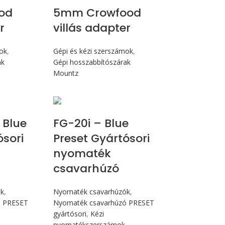
ood
5mm Crowfood
r
villás adapter
mok
,
Gépi és kézi szerszámok
,
ak
Gépi hosszabbítószárak
Mountz
 Nm
Max 226 cN.m
 Blue
FG-20i – Blue
ósori
Preset Gyártósori
nyomaték
csavarhúzó
ók
,
Nyomaték csavarhúzók
,
ó PRESET
Nyomaték csavarhúzó PRESET
gyártósori
,
Kézi
nyomatékszerszámok