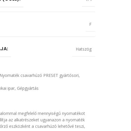
F
JA:
Hatszög
Nyomaték csavarhúzó PRESET gyártósori
,
ikai ipar
,
Gépgyártás
 alkalommal megfelelő mennyiségű nyomatékot
llítja az alkatrészeket ugyanazon a nyomaték
őrző eszközként a csavarhúzó lehetővé teszi,