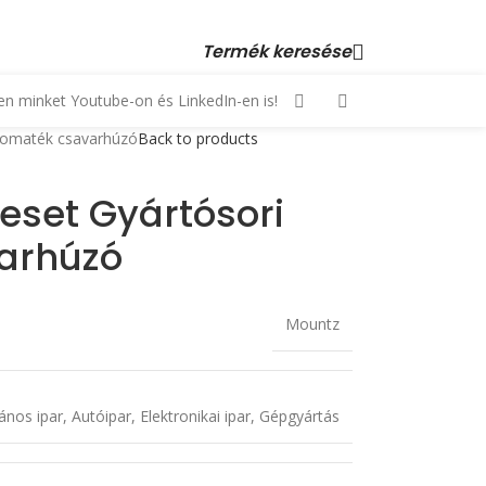
 23 880 872, +36 70 553 1034 • email: kopex@kopex.hu
Termék keresése
n minket Youtube-on és LinkedIn-en is!
nyomaték csavarhúzó
Back to products
eset Gyártósori
arhúzó
Mountz
lános ipar
,
Autóipar
,
Elektronikai ipar
,
Gépgyártás