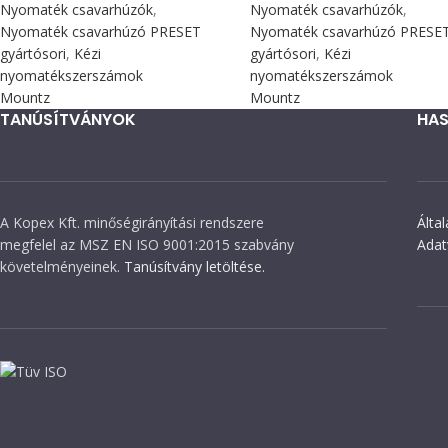
Nyomaték csavarhúzók
,
Nyomaték csavarhúzók
,
Nyomaték csavarhúzó PRESET
Nyomaték csavarhúzó PRESE
gyártósori
,
Kézi
gyártósori
,
Kézi
nyomatékszerszámok
nyomatékszerszámok
Mountz
Mountz
TANÚSÍTVÁNYOK
HAS
A Kopex Kft. minőségirányítási rendszere
Álta
megfelel az MSZ EN ISO 9001:2015 szabvány
Adat
követelményeinek.
Tanúsítvány letöltése.