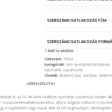
SZERSZÁMCSATLAKOZÁS F/M:
SZERSZÁMCSATLAKOZÁS FORMÁ
Add to wishlist
Cikkszám:
76563
Kategóriák:
Kézi nyomatékszerszámok
,
Nyomaték csavarhúzók
Címkék:
Általános ipar
,
Autóipar
,
Elektron
LEÍRÁS
SZÁLLÍTÁS
adhatók el, az FG-40i előre beállított nyomaték csavarhúzó minden
yan összeszerelésialkalmazásokhoz, ahol a dolgozó többször is összeá
gy a rögzítőelem vagy csavar alatt és túl meghúzódjon. Minőségellen