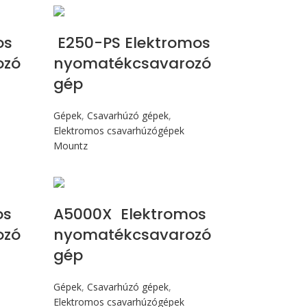
Max 245 cN.m
os
E250-PS Elektromos
ozó
nyomatékcsavarozó
gép
Gépek
,
Csavarhúzó gépek
,
Elektromos csavarhúzógépek
Mountz
Max 120 cN.m
os
A5000X Elektromos
ozó
nyomatékcsavarozó
gép
Gépek
,
Csavarhúzó gépek
,
Elektromos csavarhúzógépek