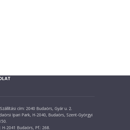
OLAT
Szállítási cím: 2040 Budaörs, Gyár u. 2.
daörsi Ipari Park, H-2040, Budaörs, Szent-Györgyi
150.
 H-2041 Budaörs, Pf.: 268.