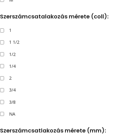
Szerszámcsatalakozás mérete (coll):
1
1 1/2
1/2
1/4
2
3/4
3/8
NA
Szerszámcsatlakozás mérete (mm):