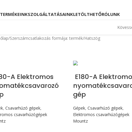
Kövessen minket!
Telefon: +36 23 880 871, +36
TERMÉKEINK
SZOLGÁLTATÁSAINK
LETÖLTHETŐ
RÓLUNK
Kövesse
őlap
Szerszámcsatlakozás formája: termék
Hatszög
Max 176 cN.m
Max 176 cN.m
80-A Elektromos
E180-A Elektromo
omatékcsavarozó
nyomatékcsavar
p
gép
ek
,
Csavarhúzó gépek
,
Gépek
,
Csavarhúzó gépek
,
tromos csavarhúzógépek
Elektromos csavarhúzógépek
ntz
Mountz