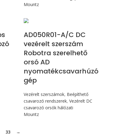
Mountz
Max 58,7 cN.m
os
AD050R01-A/C DC
ozó
vezérelt szerszám
Robotra szerelhető
orsó AD
nyomatékcsavarhúzó
gép
Vezérelt szerszámok
,
Beépíthető
csavarozó rendszerek
,
Vezérelt DC
csavarozó orsók hálózati
Mountz
33
→