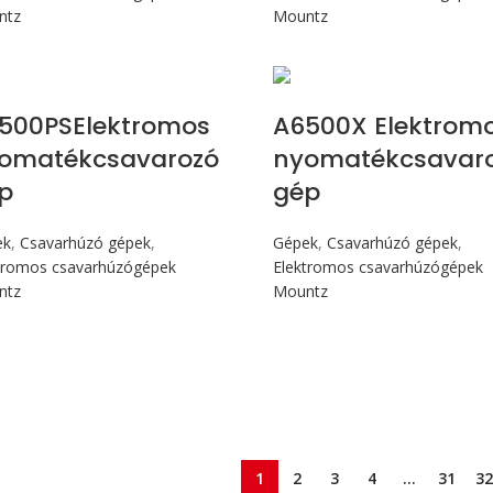
ntz
Mountz
Max 180 cN.m
Max 180 cN.m
500PSElektromos
A6500X Elektrom
omatékcsavarozó
nyomatékcsavar
p
gép
ek
,
Csavarhúzó gépek
,
Gépek
,
Csavarhúzó gépek
,
tromos csavarhúzógépek
Elektromos csavarhúzógépek
ntz
Mountz
1
2
3
4
…
31
32