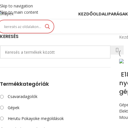
opex. Innováció és Tradíció kéz a kézben...
Skip to navigation
Skip to main content
KEZDŐOLDAL
IPARÁGAK
KERESÉS
Kezd
E1
ny
Termékkategóriák
gé
Csavaradagolók
Gép
Gépek
Elek
Mou
Herutu Pokayoke megoldások