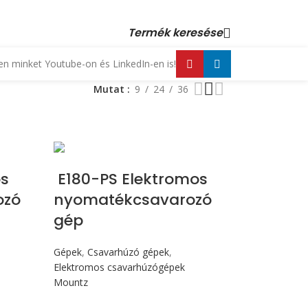
 23 880 872, +36 70 553 1034 • email: kopex@kopex.hu
Termék keresése
n minket Youtube-on és LinkedIn-en is!
Mutat
9
24
36
Max 176 cN.m
s
E180-PS Elektromos
ozó
nyomatékcsavarozó
gép
Gépek
,
Csavarhúzó gépek
,
Elektromos csavarhúzógépek
Mountz