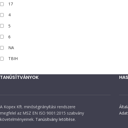
17
4
5
6
NA
TBIH
TANÚSÍTVÁNYOK
HAS
A Kopex Kft. minőségirányítási rendszere
Álta
megfelel az MSZ EN ISO 9001:2015 szabvány
Adat
követelményeinek.
Tanúsítvány letöltése.