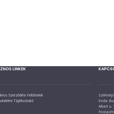
ZNOS LINKEK
KAPCS
lános Szerződési Feltételek
Székhely/
védelmi Tájékoztató
Iroda: Bu
Albert u. 
Postacím: