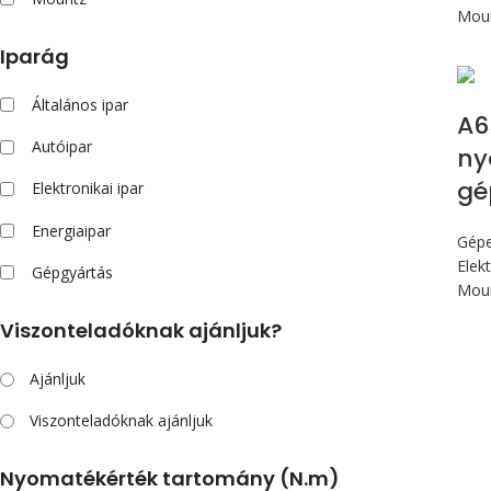
Mou
Iparág
Általános ipar
A6
Autóipar
ny
gé
Elektronikai ipar
Energiaipar
Gép
Elek
Gépgyártás
Mou
Viszonteladóknak ajánljuk?
Ajánljuk
Viszonteladóknak ajánljuk
Nyomatékérték tartomány (N.m)