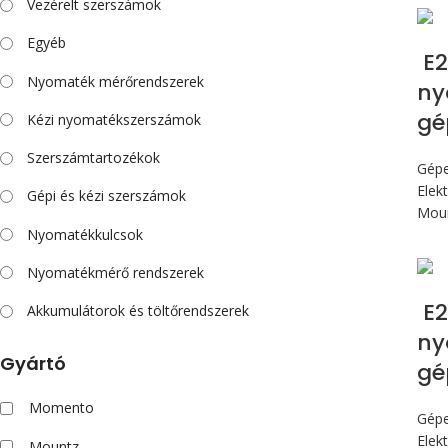
Vezérelt szerszámok
Egyéb
E2
Nyomaték mérőrendszerek
ny
gé
Kézi nyomatékszerszámok
Szerszámtartozékok
Gép
Elek
Gépi és kézi szerszámok
Mou
Nyomatékkulcsok
Nyomatékmérő rendszerek
E2
Akkumulátorok és töltőrendszerek
ny
Gyártó
gé
Momento
Gép
Elek
Mountz