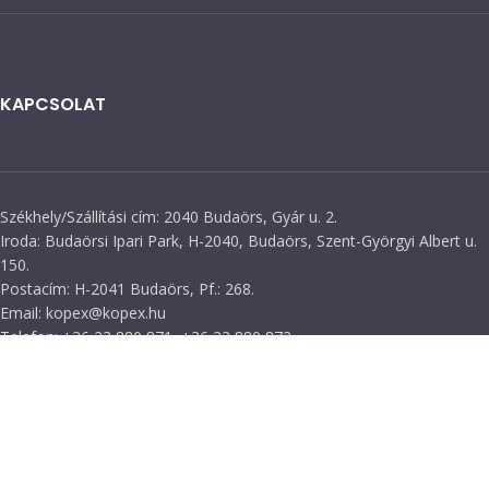
KAPCSOLAT
Székhely/Szállítási cím: 2040 Budaörs, Gyár u. 2.
Iroda: Budaörsi Ipari Park, H-2040, Budaörs, Szent-Györgyi Albert u.
150.
Postacím: H-2041 Budaörs, Pf.: 268.
Email: kopex@kopex.hu
Telefon: +36 23 880 871, +36 23 880 872
Mobil: +36 70 553 1034
KÖVESSEN MINKET!