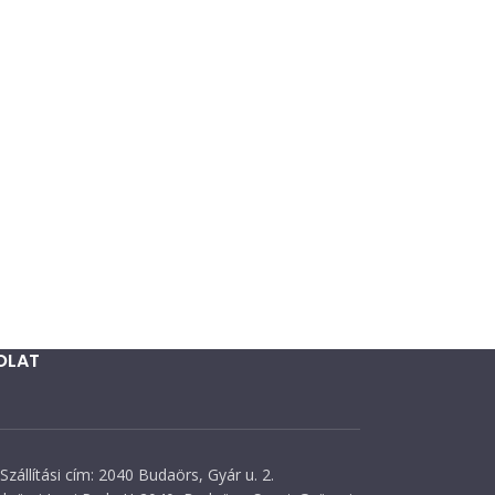
OLAT
Szállítási cím: 2040 Budaörs, Gyár u. 2.