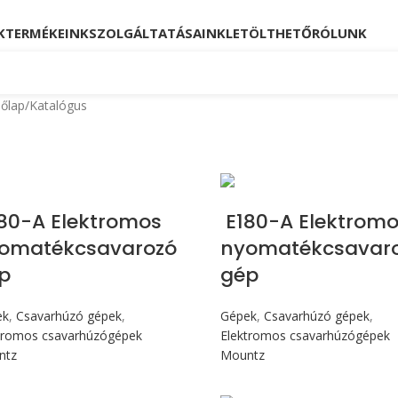
Kövessen minket!
Telefon: +36 23 880 871, +36
K
TERMÉKEINK
SZOLGÁLTATÁSAINK
LETÖLTHETŐ
RÓLUNK
őlap
Katalógus
Max 176 cN.m
Max 176 cN.m
80-A Elektromos
E180-A Elektromo
omatékcsavarozó
nyomatékcsavar
p
gép
ek
,
Csavarhúzó gépek
,
Gépek
,
Csavarhúzó gépek
,
tromos csavarhúzógépek
Elektromos csavarhúzógépek
ntz
Mountz