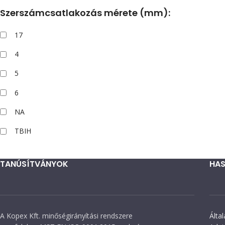
Szerszámcsatlakozás mérete (mm):
17
4
5
6
NA
TBIH
TANÚSÍTVÁNYOK
HAS
A Kopex Kft. minőségirányítási rendszere
Álta