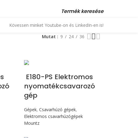
 23 880 872, +36 70 553 1034 • email: kopex@kopex.hu
Termék keresése
Kövessen minket Youtube-on és LinkedIn-en is!
Mutat
9
24
36
Max 176 cN.m
s
E180-PS Elektromos
ozó
nyomatékcsavarozó
gép
Gépek
,
Csavarhúzó gépek
,
Elektromos csavarhúzógépek
Mountz