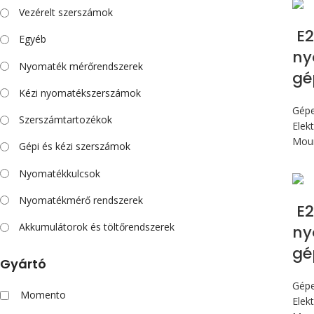
Vezérelt szerszámok
E2
Egyéb
ny
Nyomaték mérőrendszerek
gé
Kézi nyomatékszerszámok
Gép
Szerszámtartozékok
Elek
Mou
Gépi és kézi szerszámok
Nyomatékkulcsok
Nyomatékmérő rendszerek
E2
Akkumulátorok és töltőrendszerek
ny
gé
Gyártó
Gép
Momento
Elek