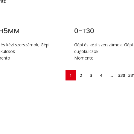
ntz
-H5MM
0-T30
 és kézi szerszámok
,
Gépi
Gépi és kézi szerszámok
,
Gépi
kulcsok
dugókulcsok
ento
Momento
1
2
3
4
…
330
33