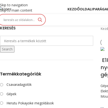
opex. Innováció és Tradíció kéz a kézben...
Skip to navigation
KEZDŐOLDAL
IPARÁGA
Skip to main content
KERESÉS
Kezd
Search
E1
ny
Termékkategóriák
gé
Csavaradagolók
Gép
Elek
Gépek
Mou
Herutu Pokayoke megoldások