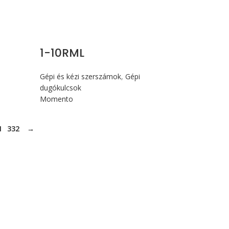
1-10RML
Gépi és kézi szerszámok
,
Gépi
dugókulcsok
Momento
1
332
→