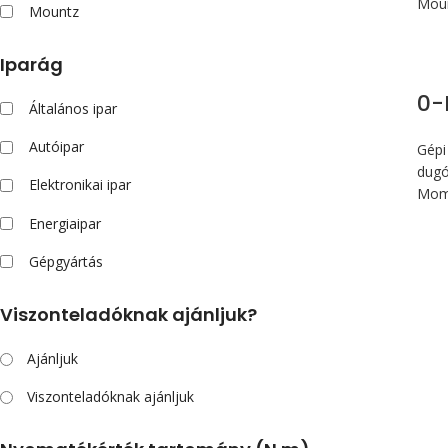
Mou
Mountz
Iparág
0
Általános ipar
Autóipar
Gépi
dugó
Elektronikai ipar
Mom
Energiaipar
Gépgyártás
Viszonteladóknak ajánljuk?
Ajánljuk
Viszonteladóknak ajánljuk