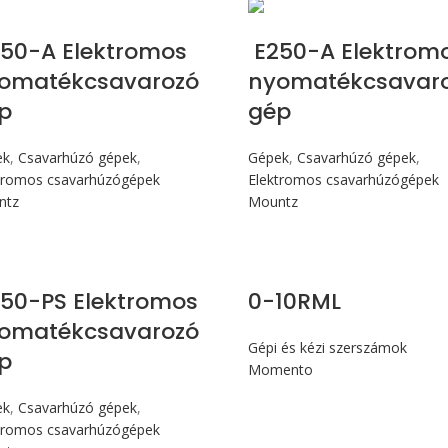
Max 245 cN.m
Max 245 cN.m
50-A Elektromos
E250-A Elektrom
omatékcsavarozó
nyomatékcsavar
p
gép
ek
,
Csavarhúzó gépek
,
Gépek
,
Csavarhúzó gépek
,
tromos csavarhúzógépek
Elektromos csavarhúzógépek
ntz
Mountz
Max 245 cN.m
50-PS Elektromos
0-10RML
omatékcsavarozó
Gépi és kézi szerszámok
p
Momento
ek
,
Csavarhúzó gépek
,
tromos csavarhúzógépek