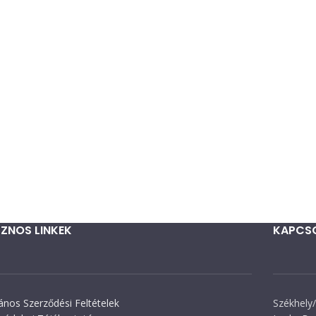
ZNOS LINKEK
KAPCS
lános Szerződési Feltételek
Székhely/