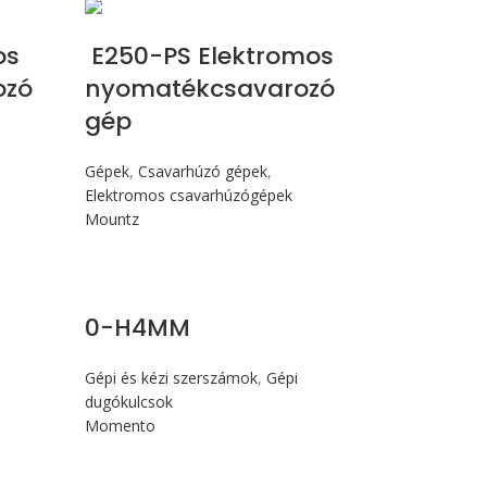
Max 245 cN.m
os
E250-PS Elektromos
ozó
nyomatékcsavarozó
gép
Gépek
,
Csavarhúzó gépek
,
Elektromos csavarhúzógépek
Mountz
0-H4MM
Gépi és kézi szerszámok
,
Gépi
dugókulcsok
Momento