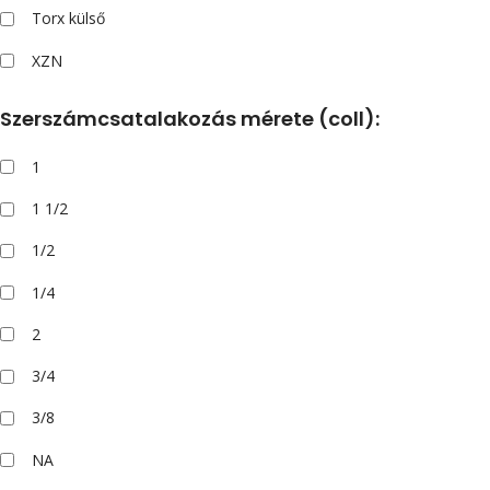
Torx külső
XZN
Szerszámcsatalakozás mérete (coll):
1
1 1/2
1/2
1/4
2
3/4
3/8
NA