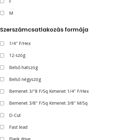
F
M
Szerszámcsatlakozás formája
1/4" F/Hex
12-szög
Belső hatszög
Belső négyszög
Bemenet 3/"8 F/Sq Kimenet 1/4" F/Hex
Bemenet 3/8" F/Sq Kimenet 3/8" M/Sq
D-Cut
Fast lead
Flank drive