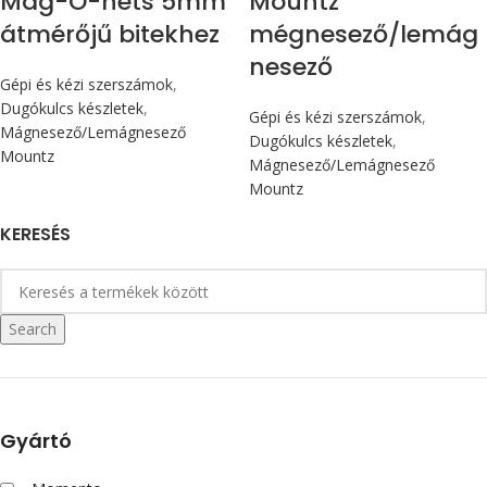
Mag-O-nets 5mm
Mountz
átmérőjű bitekhez
mégnesező/lemág
nesező
Gépi és kézi szerszámok
,
Dugókulcs készletek
,
Gépi és kézi szerszámok
,
Mágnesező/Lemágnesező
Dugókulcs készletek
,
Mountz
Mágnesező/Lemágnesező
Mountz
KERESÉS
Search
Gyártó