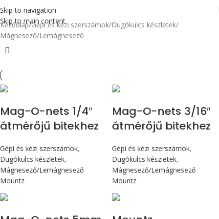
Skip to navigation
Skip to main content
Kezdőlap
Gépi és kézi szerszámok
Dugókulcs készletek
Mágnesező/Lemágnesező
Mag-O-nets 1/4″
Mag-O-nets 3/16″
átmérőjű bitekhez
átmérőjű bitekhez
Gépi és kézi szerszámok
,
Gépi és kézi szerszámok
,
Dugókulcs készletek
,
Dugókulcs készletek
,
Mágnesező/Lemágnesező
Mágnesező/Lemágnesező
Mountz
Mountz