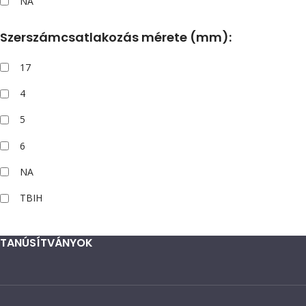
NA
Szerszámcsatlakozás mérete (mm):
17
4
5
6
NA
TBIH
TANÚSÍTVÁNYOK