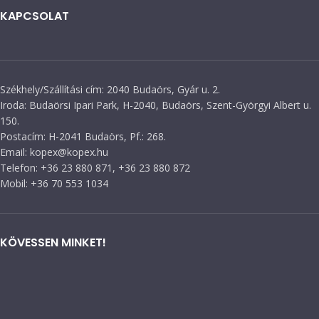
KAPCSOLAT
Székhely/Szállítási cím: 2040 Budaörs, Gyár u. 2.
Iroda: Budaörsi Ipari Park, H-2040, Budaörs, Szent-Györgyi Albert u.
150.
Postacím: H-2041 Budaörs, Pf.: 268.
Email: kopex@kopex.hu
Telefon: +36 23 880 871, +36 23 880 872
Mobil: +36 70 553 1034
KÖVESSEN MINKET!