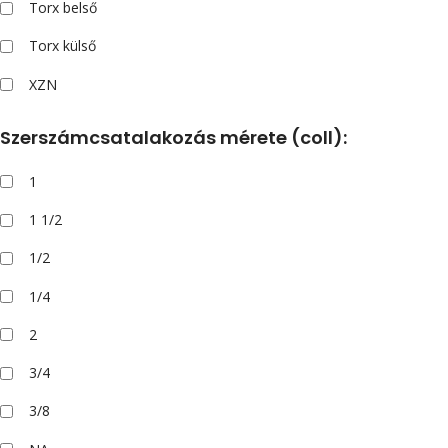
Torx belső
Torx külső
XZN
Szerszámcsatalakozás mérete (coll):
1
1 1/2
1/2
1/4
2
3/4
3/8