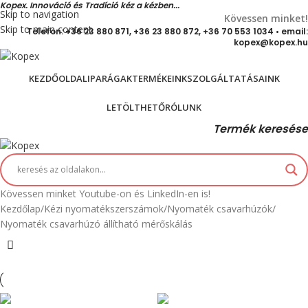
Kopex. Innováció és Tradíció kéz a kézben...
Skip to navigation
Kövessen minket!
Skip to main content
Telefon: +36 23 880 871, +36 23 880 872, +36 70 553 1034 • email:
kopex@kopex.hu
KEZDŐOLDAL
IPARÁGAK
TERMÉKEINK
SZOLGÁLTATÁSAINK
LETÖLTHETŐ
RÓLUNK
Termék keresése
Kövessen minket Youtube-on és LinkedIn-en is!
Kezdőlap
Kézi nyomatékszerszámok
Nyomaték csavarhúzók
Nyomaték csavarhúzó állítható mérőskálás
Max 226 cN.m
Max 4,5 Nm