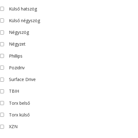
Külső hatszög
Külső négyszög
Négyszög
Négyzet
Phillips
Pozidriv
Surface Drive
TBIH
Torx belső
Torx külső
XZN