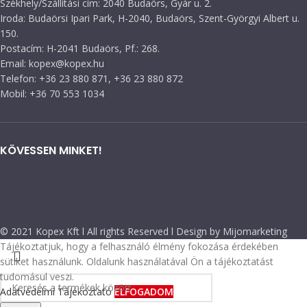
Székhely/Szállítási cím: 2040 Budaörs, Gyár u. 2.
Iroda: Budaörsi Ipari Park, H-2040, Budaörs, Szent-Györgyi Albert u.
150.
Postacím: H-2041 Budaörs, Pf.: 268.
Email: kopex@kopex.hu
Telefon: +36 23 880 871, +36 23 880 872
Mobil: +36 70 553 1034
KÖVESSEN MINKET!
© 2021 Kopex Kft l All rights Reserved l Design by Mijomarketing
Tájékoztatjuk, hogy a felhasználó élmény fokozása érdekében
sütiket használunk. Oldalunk használatával Ön a tájékoztatást
tudomásul veszi.
Adatvédelmi Tájékoztató
ELFOGADOM