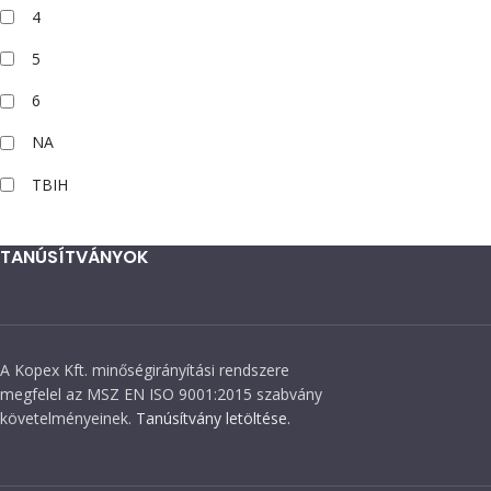
4
5
6
NA
TBIH
TANÚSÍTVÁNYOK
A Kopex Kft. minőségirányítási rendszere
megfelel az MSZ EN ISO 9001:2015 szabvány
követelményeinek.
Tanúsítvány letöltése.