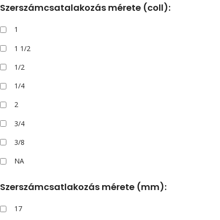
Szerszámcsatalakozás mérete (coll):
1
1 1/2
1/2
1/4
2
3/4
3/8
NA
Szerszámcsatlakozás mérete (mm):
17