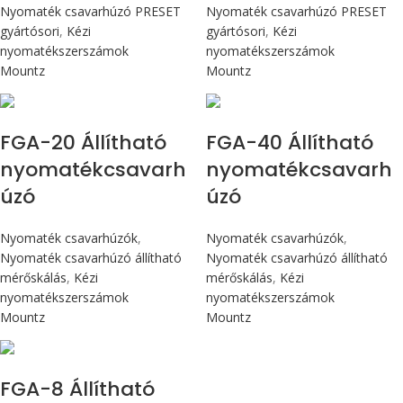
Nyomaték csavarhúzó PRESET
Nyomaték csavarhúzó PRESET
gyártósori
,
Kézi
gyártósori
,
Kézi
nyomatékszerszámok
nyomatékszerszámok
Mountz
Mountz
Max 226 cN.m
Max 4,5 Nm
FGA-20 Állítható
FGA-40 Állítható
nyomatékcsavarh
nyomatékcsavarh
úzó
úzó
Nyomaték csavarhúzók
,
Nyomaték csavarhúzók
,
Nyomaték csavarhúzó állítható
Nyomaték csavarhúzó állítható
mérőskálás
,
Kézi
mérőskálás
,
Kézi
nyomatékszerszámok
nyomatékszerszámok
Mountz
Mountz
Max 90 cN.m
FGA-8 Állítható