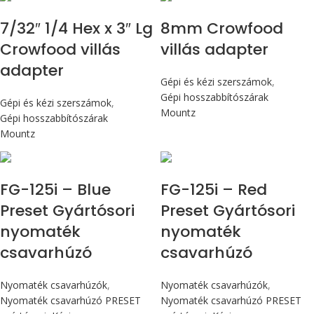
7/32″ 1/4 Hex x 3″ Lg
8mm Crowfood
Crowfood villás
villás adapter
adapter
Gépi és kézi szerszámok
,
Gépi hosszabbítószárak
Gépi és kézi szerszámok
,
Mountz
Gépi hosszabbítószárak
Mountz
Max 14,1 Nm
Max 14,1 Nm
FG-125i – Blue
FG-125i – Red
Preset Gyártósori
Preset Gyártósori
nyomaték
nyomaték
csavarhúzó
csavarhúzó
Nyomaték csavarhúzók
,
Nyomaték csavarhúzók
,
Nyomaték csavarhúzó PRESET
Nyomaték csavarhúzó PRESET