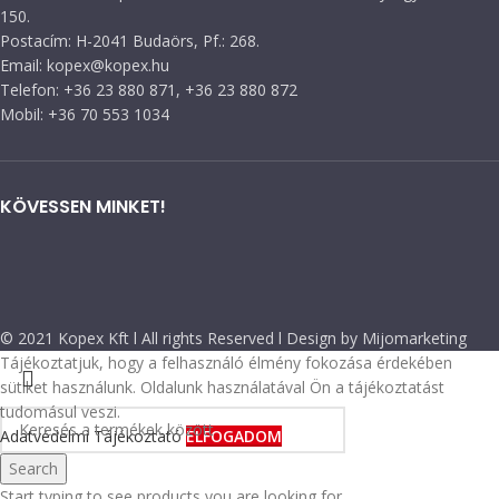
150.
Postacím: H-2041 Budaörs, Pf.: 268.
Email: kopex@kopex.hu
Telefon: +36 23 880 871, +36 23 880 872
Mobil: +36 70 553 1034
KÖVESSEN MINKET!
© 2021 Kopex Kft l All rights Reserved l Design by Mijomarketing
Tájékoztatjuk, hogy a felhasználó élmény fokozása érdekében
sütiket használunk. Oldalunk használatával Ön a tájékoztatást
tudomásul veszi.
Adatvédelmi Tájékoztató
ELFOGADOM
Search
Start typing to see products you are looking for.