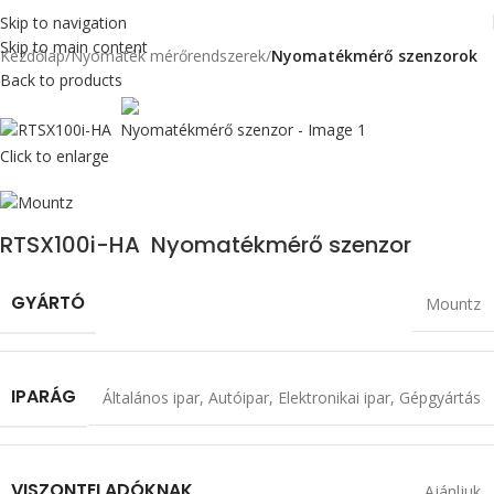
Skip to navigation
Skip to main content
Kezdőlap
Nyomaték mérőrendszerek
Nyomatékmérő szenzorok
Back to products
Max 1130 cN.m
Click to enlarge
RTSX100i-HA Nyomatékmérő szenzor
GYÁRTÓ
Mountz
IPARÁG
Általános ipar
,
Autóipar
,
Elektronikai ipar
,
Gépgyártás
VISZONTELADÓKNAK
Ajánljuk