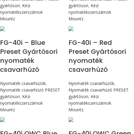
gyártósori
,
Kézi
gyártósori
,
Kézi
nyomatékszerszámok
nyomatékszerszámok
Mountz
Mountz
Max 4,5 Nm
Max 4,5 Nm
FG-40i – Blue
FG-40i – Red
Preset Gyártósori
Preset Gyártósori
nyomaték
nyomaték
csavarhúzó
csavarhúzó
Nyomaték csavarhúzók
,
Nyomaték csavarhúzók
,
Nyomaték csavarhúzó PRESET
Nyomaték csavarhúzó PRESET
gyártósori
,
Kézi
gyártósori
,
Kézi
nyomatékszerszámok
nyomatékszerszámok
Mountz
Mountz
Max 4,5 Nm
Max 4,5 Nm
FG-40i OWC Blue
FG-40i OWC Green