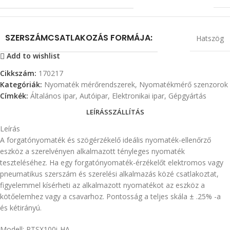
SZERSZÁMCSATLAKOZÁS FORMÁJA:
Hatszög
Add to wishlist
Cikkszám:
170217
Kategóriák:
Nyomaték mérőrendszerek
,
Nyomatékmérő szenzorok
Címkék:
Általános ipar
,
Autóipar
,
Elektronikai ipar
,
Gépgyártás
LEÍRÁS
SZÁLLÍTÁS
Leírás
A forgatónyomaték és szögérzékelő ideális nyomaték-ellenőrző
eszköz a szerelvényen alkalmazott tényleges nyomaték
teszteléséhez. Ha egy forgatónyomaték-érzékelőt elektromos vagy
pneumatikus szerszám és szerelési alkalmazás közé csatlakoztat,
figyelemmel kísérheti az alkalmazott nyomatékot az eszköz a
kötőelemhez vagy a csavarhoz. Pontosság a teljes skála ± .25% -a
és kétirányú.
Modell: RTSX100i-HA