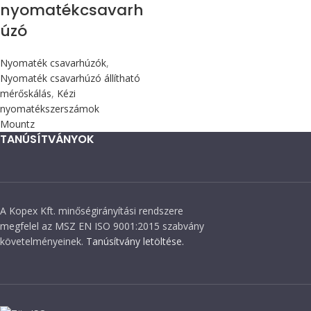
nyomatékcsavarh
úzó
Nyomaték csavarhúzók
,
Nyomaték csavarhúzó állítható
mérőskálás
,
Kézi
nyomatékszerszámok
Mountz
TANÚSÍTVÁNYOK
A Kopex Kft. minőségirányítási rendszere
megfelel az MSZ EN ISO 9001:2015 szabvány
követelményeinek.
Tanúsítvány letöltése.