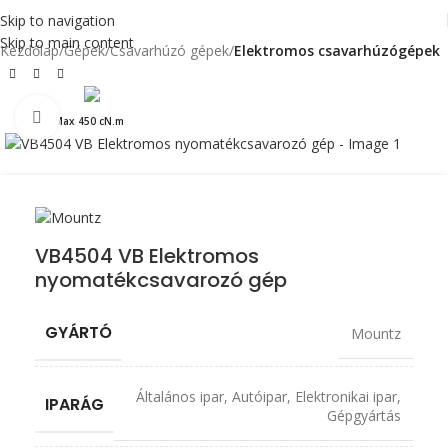
Skip to navigation
Skip to main content
Kezdőlap
Gépek
Csavarhúzó gépek
Elektromos csavarhúzógépek
Click to enlarge
Max 450 cN.m
VB4504 VB Elektromos
nyomatékcsavarozó gép
GYÁRTÓ
Mountz
Általános ipar
,
Autóipar
,
Elektronikai ipar
,
IPARÁG
Gépgyártás