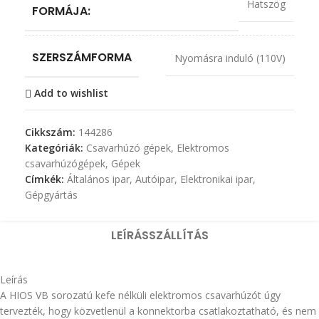
Hatszög
FORMÁJA:
SZERSZÁMFORMA
Nyomásra induló (110V)
Add to wishlist
Cikkszám:
144286
Kategóriák:
Csavarhúzó gépek
,
Elektromos
csavarhúzógépek
,
Gépek
Címkék:
Általános ipar
,
Autóipar
,
Elektronikai ipar
,
Gépgyártás
LEÍRÁS
SZÁLLÍTÁS
Leírás
A HIOS VB sorozatú kefe nélküli elektromos csavarhúzót úgy
tervezték, hogy közvetlenül a konnektorba csatlakoztatható, és nem