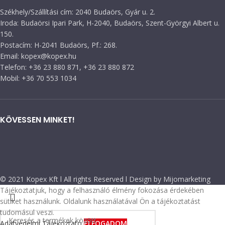
Székhely/Szállítási cím: 2040 Budaörs, Gyár u. 2.
Iroda: Budaörsi Ipari Park, H-2040, Budaörs, Szent-Györgyi Albert u.
150.
Postacím: H-2041 Budaörs, Pf.: 268.
Email: kopex@kopex.hu
Telefon: +36 23 880 871, +36 23 880 872
Mobil: +36 70 553 1034
KÖVESSEN MINKET!
© 2021 Kopex Kft l All rights Reserved l Design by Mijomarketing
Tájékoztatjuk, hogy a felhasználó élmény fokozása érdekében
sütiket használunk. Oldalunk használatával Ön a tájékoztatást
tudomásul veszi.
Adatvédelmi Tájékoztató
ELFOGADOM