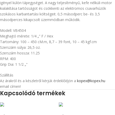
igényel külön tápegységet. A nagy teljesítményű, kefe nélküli motor
kialakítása tartósságot és csökkenti az elektromos csavarhúzók
szokásos karbantartási költségeit. 0,5 másodperc be- és 3,5
másodperces kikapcsolt üzemmódban működik.
Modell: VB4504
Meghajtó mérete: 1/4 „” F / Hex
Tartomány: 100 – 450 cM.m, 8,7 – 39 font, 10 – 45 kgf.cm
Szerszám súlya: 26,5 oz.
Szerszám hossza: 11.25
RPM: 400
Grip Dia: 1 1/2 „”
Szállítás
Az árakról és a készletről kérjük érdeklődjön a
kopex@kopex.hu
email címen!
Kapcsolódó termékek