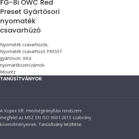
FG-8i OWC Red
Preset Gyártósori
nyomaték
csavarhúzó
Nyomaték csavarhúzók
,
Nyomaték csavarhúzó PRESET
gyártósori
,
Kézi
nyomatékszerszámok
Mountz
TANÚSÍTVÁNYOK
A Kopex Kft. minőségirányítási rendszere
megfelel az MSZ EN ISO 9001:2015 szabvány
követelményeinek.
Tanúsítvány letöltése.