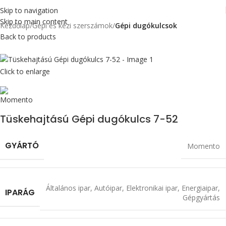
Skip to navigation
Skip to main content
Kezdőlap
Gépi és kézi szerszámok
Gépi dugókulcsok
Back to products
Click to enlarge
Tüskehajtású Gépi dugókulcs 7-52
GYÁRTÓ
Momento
Általános ipar
,
Autóipar
,
Elektronikai ipar
,
Energiaipar
,
IPARÁG
Gépgyártás