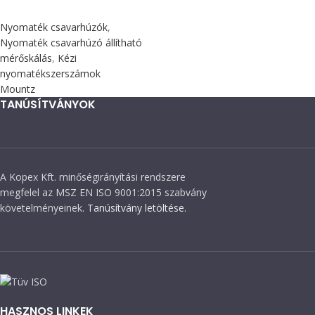
Nyomaték csavarhúzók
,
Nyomaték csavarhúzó állítható
mérőskálás
,
Kézi
nyomatékszerszámok
Mountz
TANÚSÍTVÁNYOK
A Kopex Kft. minőségirányítási rendszere
megfelel az MSZ EN ISO 9001:2015 szabvány
követelményeinek.
Tanúsítvány letöltése.
HASZNOS LINKEK