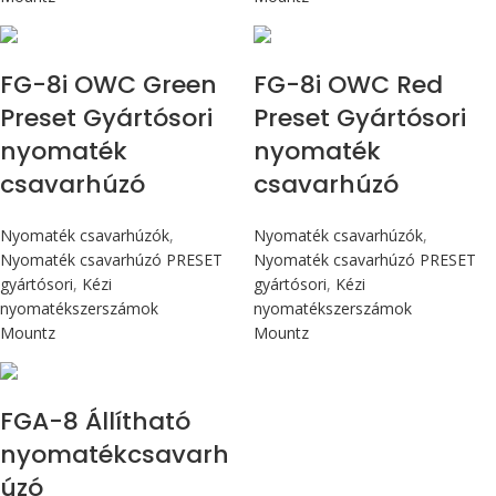
Max 90 cN.m
Max 90 cN.m
FG-8i OWC Green
FG-8i OWC Red
Preset Gyártósori
Preset Gyártósori
nyomaték
nyomaték
csavarhúzó
csavarhúzó
Nyomaték csavarhúzók
,
Nyomaték csavarhúzók
,
Nyomaték csavarhúzó PRESET
Nyomaték csavarhúzó PRESET
gyártósori
,
Kézi
gyártósori
,
Kézi
nyomatékszerszámok
nyomatékszerszámok
Mountz
Mountz
Max 90 cN.m
FGA-8 Állítható
nyomatékcsavarh
úzó