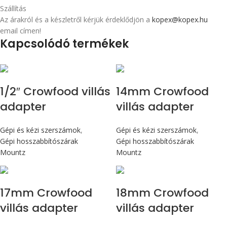
Szállítás
Az árakról és a készletről kérjük érdeklődjön a
kopex@kopex.hu
email címen!
Kapcsolódó termékek
1/2″ Crowfood villás
14mm Crowfood
adapter
villás adapter
Gépi és kézi szerszámok
,
Gépi és kézi szerszámok
,
Gépi hosszabbítószárak
Gépi hosszabbítószárak
Mountz
Mountz
17mm Crowfood
18mm Crowfood
villás adapter
villás adapter