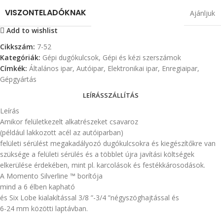
VISZONTELADÓKNAK
Ajánljuk
Add to wishlist
Cikkszám:
7-52
Kategóriák:
Gépi dugókulcsok
,
Gépi és kézi szerszámok
Címkék:
Általános ipar
,
Autóipar
,
Elektronikai ipar
,
Enregiaipar
,
Gépgyártás
LEÍRÁS
SZÁLLÍTÁS
Leírás
Amikor felületkezelt alkatrészeket csavaroz
(például lakkozott acél az autóiparban)
felületi sérülést megakadályozó dugókulcsokra és kiegészítőkre van
szüksége a felületi sérülés és a többlet újra javítási költségek
elkerülése érdekében, mint pl. karcolások és festékkárosodások.
A Momento Silverline ™ borítója
mind a 6 élben kapható
és Six Lobe kialakítással 3/8 ”-3/4 ”négyszöghajtással és
6-24 mm közötti laptávban.