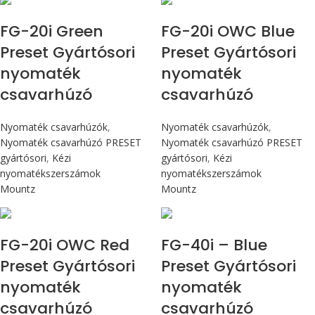
FG-20i Green
FG-20i OWC Blue
Preset Gyártósori
Preset Gyártósori
nyomaték
nyomaték
csavarhúzó
csavarhúzó
Nyomaték csavarhúzók
,
Nyomaték csavarhúzók
,
Nyomaték csavarhúzó PRESET
Nyomaték csavarhúzó PRESET
gyártósori
,
Kézi
gyártósori
,
Kézi
nyomatékszerszámok
nyomatékszerszámok
Mountz
Mountz
Max 226 cN.m
Max 4,5 Nm
FG-20i OWC Red
FG-40i – Blue
Preset Gyártósori
Preset Gyártósori
nyomaték
nyomaték
csavarhúzó
csavarhúzó