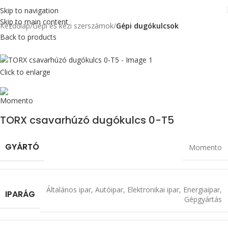
Skip to navigation
Skip to main content
Kezdőlap
Gépi és kézi szerszámok
Gépi dugókulcsok
Back to products
Click to enlarge
TORX csavarhúzó dugókulcs 0-T5
GYÁRTÓ
Momento
Általános ipar
,
Autóipar
,
Elektronikai ipar
,
Energiaipar
,
IPARÁG
Gépgyártás