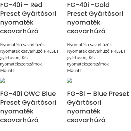
FG-40i – Red
FG-40i -Gold
Preset Gyártósori
Preset Gyártósori
nyomaték
nyomaték
csavarhúzó
csavarhúzó
Nyomaték csavarhúzók
,
Nyomaték csavarhúzók
,
Nyomaték csavarhúzó PRESET
Nyomaték csavarhúzó PRESET
gyártósori
,
Kézi
gyártósori
,
Kézi
nyomatékszerszámok
nyomatékszerszámok
Mountz
Mountz
Max 4,5 Nm
Max 90 cN.m
FG-40i OWC Blue
FG-8i – Blue Preset
Preset Gyártósori
Gyártósori
nyomaték
nyomaték
csavarhúzó
csavarhúzó