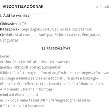
VISZONTELADÓKNAK
Ajánljuk
Add to wishlist
Cikkszám:
0-T5
Kategóriák:
Gépi dugókulcsok
,
Gépi és kézi szerszámok
Címkék:
Általános ipar
,
Autóipar
,
Elektronikai ipar
,
Enregiaipar
,
Gépgyártás
LEÍRÁS
SZÁLLÍTÁS
Leírás
Amikor felületkezelt alkatrészeket csavaroz
(például lakkozott acél az autóiparban)
felületi sérülést megakadályozó dugókulcsokra és kiegészítőkre van
szüksége a felületi sérülés és a többlet újra javítási költségek
elkerülése érdekében, mint pl. karcolások és festékkárosodások.
A Momento Silverline ™ borítója
mind a 6 élben kapható
és Six Lobe kialakítással 3/8 ”-3/4 ”négyszöghajtással és
6-24 mm közötti laptávban.