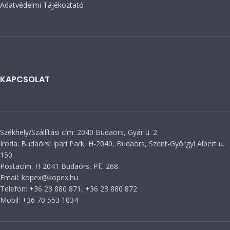
Adatvédelmi Tájékoztató
KAPCSOLAT
Székhely/Szállítási cím: 2040 Budaörs, Gyár u. 2.
Iroda: Budaörsi Ipari Park, H-2040, Budaörs, Szent-Györgyi Albert u.
150.
Postacím: H-2041 Budaörs, Pf.: 268.
Email: kopex@kopex.hu
Telefon: +36 23 880 871, +36 23 880 872
Mobil: +36 70 553 1034