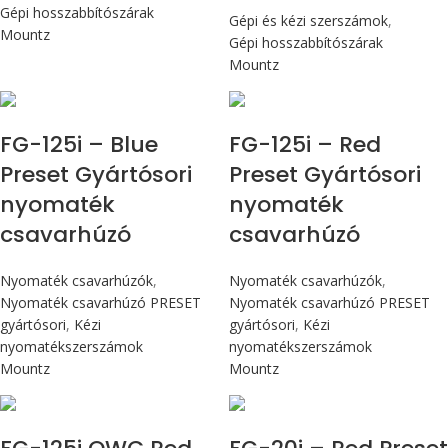
Gépi hosszabbítószárak
Gépi és kézi szerszámok
,
Mountz
Gépi hosszabbítószárak
Mountz
Max 14,1 Nm
Max 14,1 Nm
FG-125i – Blue
FG-125i – Red
Preset Gyártósori
Preset Gyártósori
nyomaték
nyomaték
csavarhúzó
csavarhúzó
Nyomaték csavarhúzók
,
Nyomaték csavarhúzók
,
Nyomaték csavarhúzó PRESET
Nyomaték csavarhúzó PRESET
gyártósori
,
Kézi
gyártósori
,
Kézi
nyomatékszerszámok
nyomatékszerszámok
Mountz
Mountz
Max 14,1 Nm
Max 226 cN.m