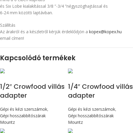
és Six Lobe kialakítással 3/8 ”-3/4 ”négyszöghajtással és
6-24 mm közötti laptávban.
Szállítás
Az árakról és a készletről kérjük érdeklődjön a
kopex@kopex.hu
email címen!
Kapcsolódó termékek
1/2″ Crowfood villás
1/4″ Crowfood villás
adapter
adapter
Gépi és kézi szerszámok
,
Gépi és kézi szerszámok
,
Gépi hosszabbítószárak
Gépi hosszabbítószárak
Mountz
Mountz