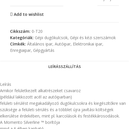
Add to wishlist
Cikkszám:
0-T20
Kategóriák:
Gépi dugókulcsok
,
Gépi és kézi szerszámok
Címkék:
Általános ipar
,
Autóipar
,
Elektronikai ipar
,
Enregiaipar
,
Gépgyártás
LEÍRÁS
SZÁLLÍTÁS
Leírás
Amikor felületkezelt alkatrészeket csavaroz
(például lakkozott acél az autóiparban)
felületi sérülést megakadályozó dugókulcsokra és kiegészítőkre van
szüksége a felületi sérülés és a többlet újra javítási költségek
elkerülése érdekében, mint pl. karcolások és festékkárosodások.
A Momento Silverline ™ borítója
mind a 6 élben kapható