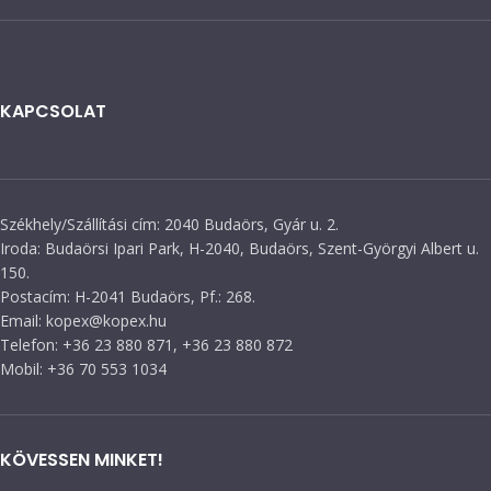
KAPCSOLAT
Székhely/Szállítási cím: 2040 Budaörs, Gyár u. 2.
Iroda: Budaörsi Ipari Park, H-2040, Budaörs, Szent-Györgyi Albert u.
150.
Postacím: H-2041 Budaörs, Pf.: 268.
Email: kopex@kopex.hu
Telefon: +36 23 880 871, +36 23 880 872
Mobil: +36 70 553 1034
KÖVESSEN MINKET!