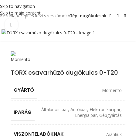
Skip to navigation
Skip to main content
Kezdőlap
Gépi és kézi szerszámok
Gépi dugókulcsok
Click to enlarge
TORX csavarhúzó dugókulcs 0-T20
GYÁRTÓ
Momento
Általános ipar
,
Autóipar
,
Elektronikai ipar
,
IPARÁG
Energiaipar
,
Gépgyártás
VISZONTELADÓKNAK
Ajánljuk