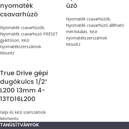
nyomaték
úzó
csavarhúzó
Nyomaték csavarhúzók
,
Nyomaték csavarhúzó állítható
Nyomaték csavarhúzók
,
mérőskálás
,
Kézi
Nyomaték csavarhúzó PRESET
nyomatékszerszámok
gyártósori
,
Kézi
Mountz
nyomatékszerszámok
Mountz
True Drive gépi
dugókulcs 1/2″
L200 13mm 4-
13TD16L200
Gépi és kézi szerszámok
Momento
TANÚSÍTVÁNYOK