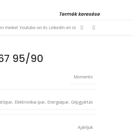
 23 880 872, +36 70 553 1034 • email: kopex@kopex.hu
Termék keresése
n minket Youtube-on és LinkedIn-en is!
I67 95/90
Momento
tóipar
,
Elektronikai ipar
,
Energiaipar
,
Gépgyártás
Ajánljuk