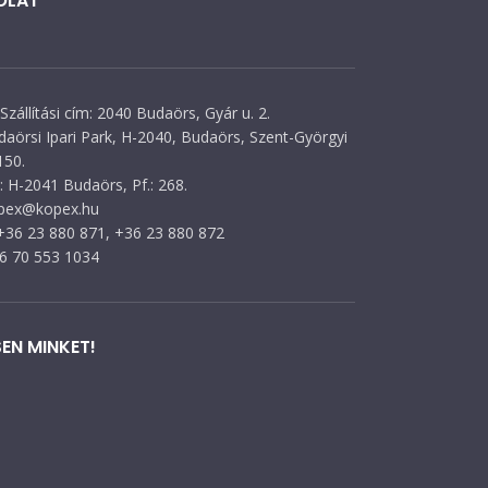
OLAT
Szállítási cím: 2040 Budaörs, Gyár u. 2.
daörsi Ipari Park, H-2040, Budaörs, Szent-Györgyi
150.
 H-2041 Budaörs, Pf.: 268.
opex@kopex.hu
 +36 23 880 871, +36 23 880 872
36 70 553 1034
EN MINKET!