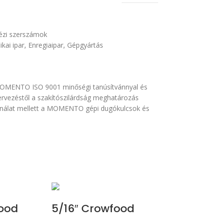
kézi szerszámok
ikai ipar
,
Enregiaipar
,
Gépgyártás
MOMENTO ISO 9001 minőségi tanúsítvánnyal és
ervezéstől a szakítószilárdság meghatározás
sználat mellett a MOMENTO gépi dugókulcsok és
ood
5/16″ Crowfood