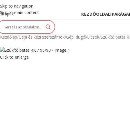
opex. Innováció és Tradíció kéz a kézben...
Skip to navigation
Skip to main content
KEZDŐOLDAL
IPARÁGA
Kezdőlap
Gépi és kézi szerszámok
Gépi dugókulcsok
Szűkítő betét R
Click to enlarge