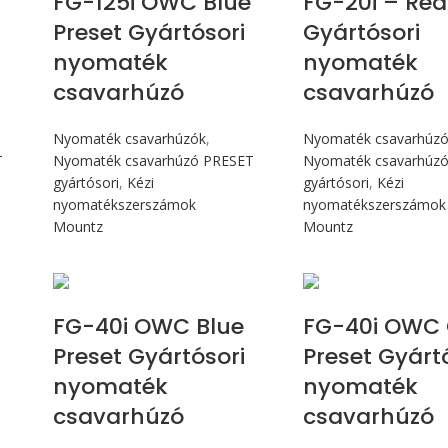
FG-125i OWC Blue
FG-20i – Red
Preset Gyártósori
Gyártósori
nyomaték
nyomaték
csavarhúzó
csavarhúzó
Nyomaték csavarhúzók
,
Nyomaték csavarhúz
T
Nyomaték csavarhúzó PRESET
Nyomaték csavarhúz
gyártósori
,
Kézi
gyártósori
,
Kézi
nyomatékszerszámok
nyomatékszerszámok
Mountz
Mountz
Max 4,5 Nm
Max 4,5 
FG-40i OWC Blue
FG-40i OWC 
Preset Gyártósori
Preset Gyárt
nyomaték
nyomaték
csavarhúzó
csavarhúzó