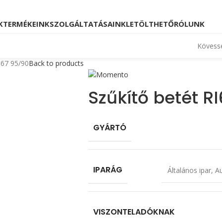
Kövessen minket!
Telefon: +36 23 880 871, +36
K
TERMÉKEINK
SZOLGÁLTATÁSAINK
LETÖLTHETŐ
RÓLUNK
Kövesse
I67 95/90
Back to products
Szűkítő betét R
GYÁRTÓ
IPARÁG
Általános ipar
,
Au
VISZONTELADÓKNAK