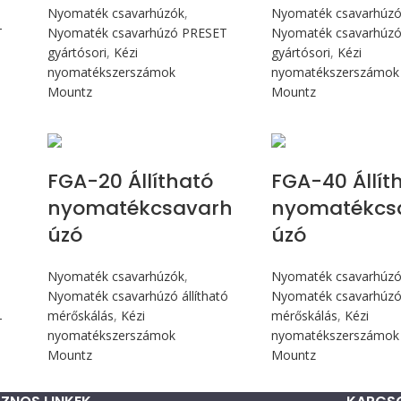
Nyomaték csavarhúzók
,
Nyomaték csavarhúz
T
Nyomaték csavarhúzó PRESET
Nyomaték csavarhúz
gyártósori
,
Kézi
gyártósori
,
Kézi
nyomatékszerszámok
nyomatékszerszámok
Mountz
Mountz
Max 226 cN.m
Max 4,5 
FGA-20 Állítható
FGA-40 Állít
nyomatékcsavarh
nyomatékcs
úzó
úzó
Nyomaték csavarhúzók
,
Nyomaték csavarhúz
Nyomaték csavarhúzó állítható
Nyomaték csavarhúzó 
mérőskálás
,
Kézi
mérőskálás
,
Kézi
T
nyomatékszerszámok
nyomatékszerszámok
Mountz
Mountz