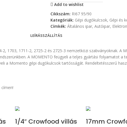
Add to wishlist
Cikkszám:
RI67 95/90
Kategóriák:
Gépi dugókulcsok
,
Gépi és 
Címkék:
Általános ipar
,
Autóipar
,
Elektron
LEÍRÁS
SZÁLLÍTÁS
4-2, 1703, 1711-2, 2725-2 és 2725-3 nemzetközi szabványoknak. A 
rendszerünkben. A MOMENTO feügyeli a teljes gyártási folyamatot a t
öveli a Momento gépi dugókulcsok tartósságát. Rendeltetésszerű ha
 címen!
ás
1/4″ Crowfood villás
17mm Crowf