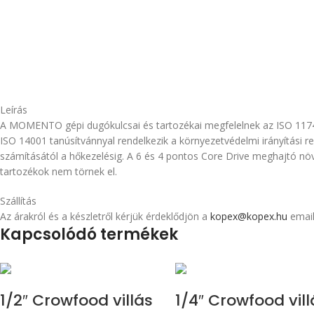
Leírás
A MOMENTO gépi dugókulcsai és tartozékai megfelelnek az ISO 117
ISO 14001 tanúsítvánnyal rendelkezik a környezetvédelmi irányítási 
számításától a hőkezelésig. A 6 és 4 pontos Core Drive meghajtó n
tartozékok nem törnek el.
Szállítás
Az árakról és a készletről kérjük érdeklődjön a
kopex@kopex.hu
email
Kapcsolódó termékek
1/2″ Crowfood villás
1/4″ Crowfood vill