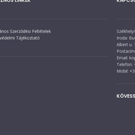
ZNOS LINKEK
KAPCS
lános Szerződési Feltételek
Székhely/
védelmi Tájékoztató
Iroda: Bu
Albert u. 
Postacím:
Email: k
Telefon:
Mobil: +
KÖVESS