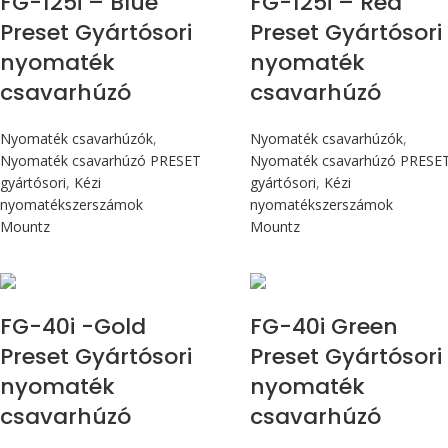
FG-125i – Blue
FG-125i – Red
Preset Gyártósori
Preset Gyártósori
nyomaték
nyomaték
csavarhúzó
csavarhúzó
Nyomaték csavarhúzók
,
Nyomaték csavarhúzók
,
Nyomaték csavarhúzó PRESET
Nyomaték csavarhúzó PRESE
gyártósori
,
Kézi
gyártósori
,
Kézi
nyomatékszerszámok
nyomatékszerszámok
Mountz
Mountz
Max 4,5 Nm
Max 4,5 Nm
FG-40i -Gold
FG-40i Green
Preset Gyártósori
Preset Gyártósori
nyomaték
nyomaték
csavarhúzó
csavarhúzó