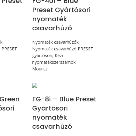
 Preset
FG-40i – Blue
Preset Gyártósori
nyomaték
csavarhúzó
ók
,
Nyomaték csavarhúzók
,
ó PRESET
Nyomaték csavarhúzó PRESET
gyártósori
,
Kézi
nyomatékszerszámok
Mountz
Nm
Max 90 cN.m
Green
FG-8i – Blue Preset
ósori
Gyártósori
nyomaték
csavarhúzó