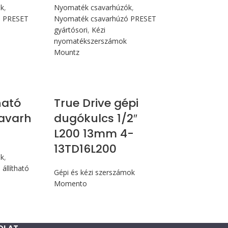
ók
,
Nyomaték csavarhúzók
,
ó PRESET
Nyomaték csavarhúzó PRESET
gyártósori
,
Kézi
nyomatékszerszámok
Mountz
Nm
ható
True Drive gépi
avarh
dugókulcs 1/2″
L200 13mm 4-
13TD16L200
ók
,
állítható
Gépi és kézi szerszámok
Momento