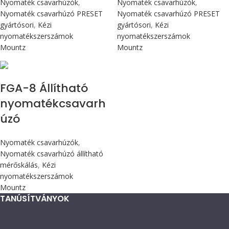
Nyomaték csavarhúzók
,
Nyomaték csavarhúzók
,
Nyomaték csavarhúzó PRESET
Nyomaték csavarhúzó PRESET
gyártósori
,
Kézi
gyártósori
,
Kézi
nyomatékszerszámok
nyomatékszerszámok
Mountz
Mountz
Max 90 cN.m
FGA-8 Állítható
nyomatékcsavarh
úzó
Nyomaték csavarhúzók
,
Nyomaték csavarhúzó állítható
mérőskálás
,
Kézi
nyomatékszerszámok
Mountz
TANÚSÍTVÁNYOK