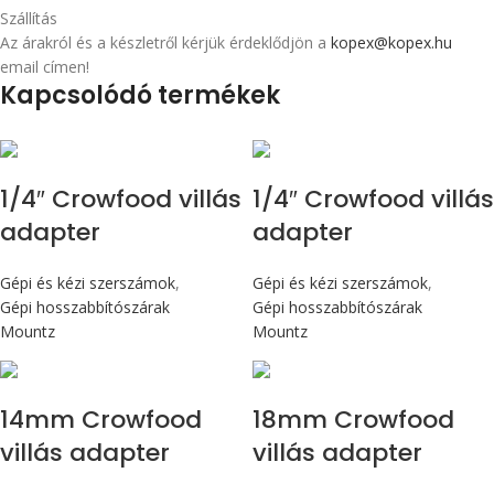
Szállítás
Az árakról és a készletről kérjük érdeklődjön a
kopex@kopex.hu
email címen!
Kapcsolódó termékek
1/4″ Crowfood villás
1/4″ Crowfood villás
adapter
adapter
Gépi és kézi szerszámok
,
Gépi és kézi szerszámok
,
Gépi hosszabbítószárak
Gépi hosszabbítószárak
Mountz
Mountz
14mm Crowfood
18mm Crowfood
villás adapter
villás adapter