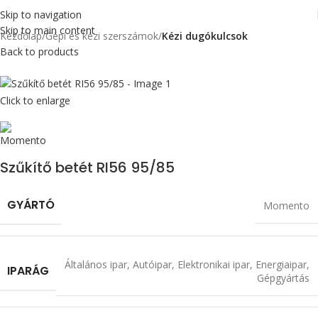
Skip to navigation
Skip to main content
Kezdőlap
Gépi és kézi szerszámok
Kézi dugókulcsok
Back to products
Click to enlarge
Szűkítő betét RI56 95/85
GYÁRTÓ
Momento
Általános ipar
,
Autóipar
,
Elektronikai ipar
,
Energiaipar
,
IPARÁG
Gépgyártás