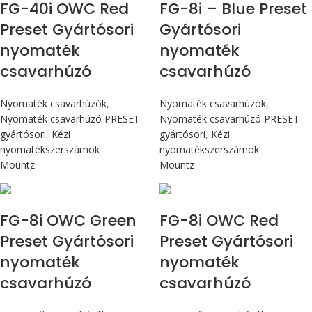
FG-40i OWC Red
FG-8i – Blue Preset
Preset Gyártósori
Gyártósori
nyomaték
nyomaték
csavarhúzó
csavarhúzó
Nyomaték csavarhúzók
,
Nyomaték csavarhúzók
,
Nyomaték csavarhúzó PRESET
Nyomaték csavarhúzó PRESET
gyártósori
,
Kézi
gyártósori
,
Kézi
nyomatékszerszámok
nyomatékszerszámok
Mountz
Mountz
Max 90 cN.m
Max 90 cN.m
FG-8i OWC Green
FG-8i OWC Red
Preset Gyártósori
Preset Gyártósori
nyomaték
nyomaték
csavarhúzó
csavarhúzó