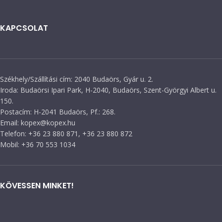
KAPCSOLAT
Székhely/Szállítási cím: 2040 Budaörs, Gyár u. 2.
Iroda: Budaörsi Ipari Park, H-2040, Budaörs, Szent-Györgyi Albert u.
150.
Postacím: H-2041 Budaörs, Pf.: 268.
Email: kopex@kopex.hu
Telefon: +36 23 880 871, +36 23 880 872
Mobil: +36 70 553 1034
KÖVESSEN MINKET!