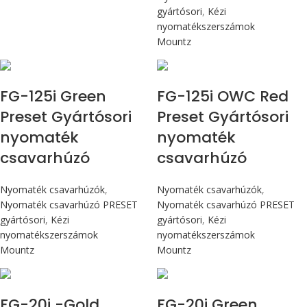
gyártósori
,
Kézi
nyomatékszerszámok
Mountz
Max 14,1 Nm
Max 14,1 Nm
FG-125i Green
FG-125i OWC Red
Preset Gyártósori
Preset Gyártósori
nyomaték
nyomaték
csavarhúzó
csavarhúzó
Nyomaték csavarhúzók
,
Nyomaték csavarhúzók
,
Nyomaték csavarhúzó PRESET
Nyomaték csavarhúzó PRESET
gyártósori
,
Kézi
gyártósori
,
Kézi
nyomatékszerszámok
nyomatékszerszámok
Mountz
Mountz
Max 226 cN.m
Max 226 cN.m
FG-20i -Gold
FG-20i Green