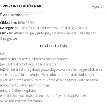
VISZONTELADÓKNAK
Ajánljuk
Add to wishlist
Cikkszám:
RI56 95/85
Kategóriák:
Gépi és kézi szerszámok
,
Kézi dugókulcsok
Címkék:
Általános ipar
,
Autóipar
,
Elektronikai ipar
,
Enregiaipar
,
Gépgyártás
LEÍRÁS
SZÁLLÍTÁS
Leírás
Amikor felületkezelt alkatrészeket csavaroz
(például lakkozott acél az autóiparban)
felületi sérülést megakadályozó dugókulcsokra és kiegészítőkre van
szüksége a felületi sérülés és a többlet újra javítási költségek
elkerülése érdekében, mint pl. karcolások és festékkárosodások.
A Momento Silverline ™ borítója
mind a 6 élben kapható
és Six Lobe kialakítással 3/8 ”-3/4 ”négyszöghajtással és
6-24 mm közötti laptávban.