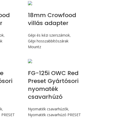
ood
18mm Crowfood
r
villás adapter
mok
,
Gépi és kézi szerszámok
,
ak
Gépi hosszabbítószárak
Mountz
 Nm
Max 14,1 Nm
ue
FG-125i OWC Red
ósori
Preset Gyártósori
nyomaték
csavarhúzó
ók
,
Nyomaték csavarhúzók
,
ó PRESET
Nyomaték csavarhúzó PRESET