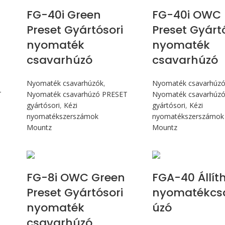
FG-40i Green
FG-40i OWC 
Preset Gyártósori
Preset Gyárt
nyomaték
nyomaték
csavarhúzó
csavarhúzó
Nyomaték csavarhúzók
,
Nyomaték csavarhúz
T
Nyomaték csavarhúzó PRESET
Nyomaték csavarhúz
gyártósori
,
Kézi
gyártósori
,
Kézi
nyomatékszerszámok
nyomatékszerszámok
Mountz
Mountz
Max 90 cN.m
Max 4,5 
FG-8i OWC Green
FGA-40 Állít
Preset Gyártósori
nyomatékcs
nyomaték
úzó
csavarhúzó