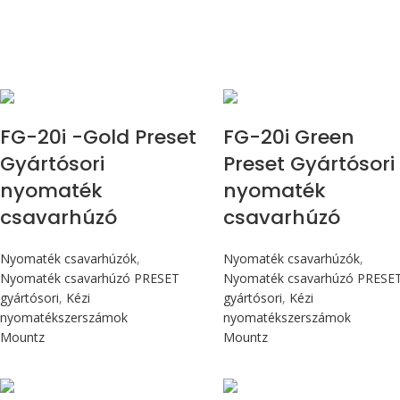
Max 226 cN.m
Max 226 cN.m
FG-20i -Gold Preset
FG-20i Green
Gyártósori
Preset Gyártósori
nyomaték
nyomaték
csavarhúzó
csavarhúzó
Nyomaték csavarhúzók
,
Nyomaték csavarhúzók
,
Nyomaték csavarhúzó PRESET
Nyomaték csavarhúzó PRESE
gyártósori
,
Kézi
gyártósori
,
Kézi
nyomatékszerszámok
nyomatékszerszámok
Mountz
Mountz
Max 4,5 Nm
Max 4,5 Nm