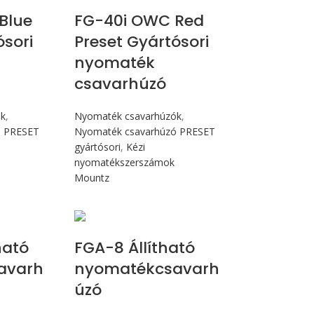
Blue
FG-40i OWC Red
ósori
Preset Gyártósori
nyomaték
csavarhúzó
ók
,
Nyomaték csavarhúzók
,
ó PRESET
Nyomaték csavarhúzó PRESET
gyártósori
,
Kézi
nyomatékszerszámok
Mountz
Nm
Max 90 cN.m
ható
FGA-8 Állítható
avarh
nyomatékcsavarh
úzó