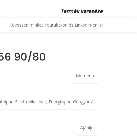
 23 880 872, +36 70 553 1034 • email: kopex@kopex.hu
Termék keresése
Kövessen minket Youtube-on és LinkedIn-en is!
I56 90/80
Momento
tóipar
,
Elektronikai ipar
,
Energiaipar
,
Gépgyártás
Ajánljuk