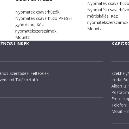
Nyomaték csavarhúz
Nyomaték csavarhúzó 
Nyomaték csavarhúzók
,
mérőskálás
,
Kézi
T
Nyomaték csavarhúzó PRESET
nyomatékszerszámok
gyártósori
,
Kézi
Mountz
nyomatékszerszámok
Mountz
ZNOS LINKEK
KAPCS
lános Szerződési Feltételek
Székhely/
védelmi Tájékoztató
Iroda: Bu
Albert u. 
Postacím:
Email: k
Telefon:
Mobil: +