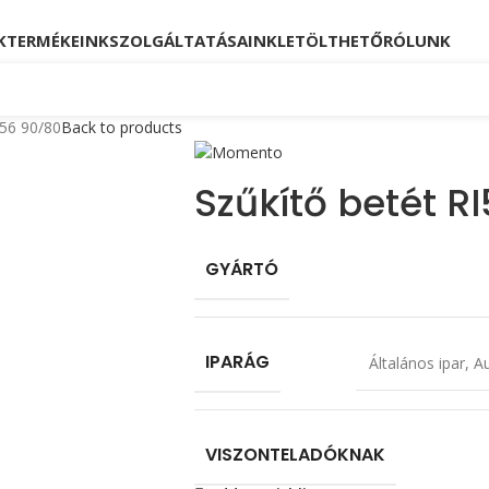
Kövessen minket!
Telefon: +36 23 880 871, +36
K
TERMÉKEINK
SZOLGÁLTATÁSAINK
LETÖLTHETŐ
RÓLUNK
I56 90/80
Back to products
Szűkítő betét R
GYÁRTÓ
IPARÁG
Általános ipar
,
Au
VISZONTELADÓKNAK