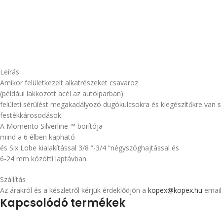
Leírás
Amikor felületkezelt alkatrészeket csavaroz
(például lakkozott acél az autóiparban)
felületi sérülést megakadályozó dugókulcsokra és kiegészítőkre van szü
festékkárosodások.
A Momento Silverline ™ borítója
mind a 6 élben kapható
és Six Lobe kialakítással 3/8 ”-3/4 ”négyszöghajtással és
6-24 mm közötti laptávban.
Szállítás
Az árakról és a készletről kérjük érdeklődjön a
kopex@kopex.hu
email
Kapcsolódó termékek