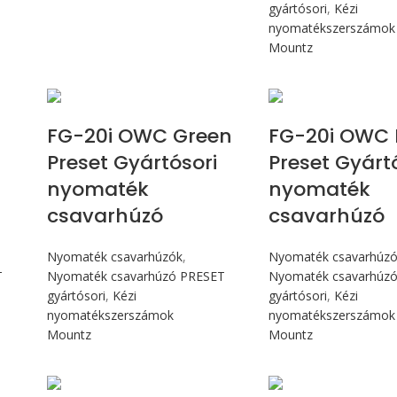
gyártósori
,
Kézi
nyomatékszerszámok
Mountz
Max 226 cN.m
Max 226 
FG-20i OWC Green
FG-20i OWC 
Preset Gyártósori
Preset Gyárt
nyomaték
nyomaték
csavarhúzó
csavarhúzó
Nyomaték csavarhúzók
,
Nyomaték csavarhúz
T
Nyomaték csavarhúzó PRESET
Nyomaték csavarhúz
gyártósori
,
Kézi
gyártósori
,
Kézi
nyomatékszerszámok
nyomatékszerszámok
Mountz
Mountz
Max 4,5 Nm
Max 4,5 