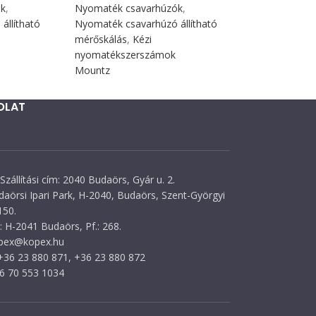
ók
,
Nyomaték csavarhúzók
,
állítható
Nyomaték csavarhúzó állítható
mérőskálás
,
Kézi
nyomatékszerszámok
Mountz
OLAT
Szállítási cím: 2040 Budaörs, Gyár u. 2.
daörsi Ipari Park, H-2040, Budaörs, Szent-Györgyi
150.
 H-2041 Budaörs, Pf.: 268.
opex@kopex.hu
 +36 23 880 871, +36 23 880 872
36 70 553 1034