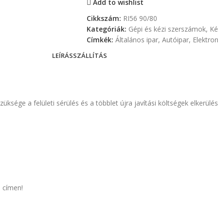
Add to wishlist
Cikkszám:
RI56 90/80
Kategóriák:
Gépi és kézi szerszámok
,
Ké
Címkék:
Általános ipar
,
Autóipar
,
Elektron
LEÍRÁS
SZÁLLÍTÁS
ksége a felületi sérülés és a többlet újra javítási költségek elkerülé
 címen!