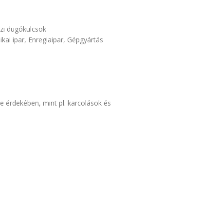
zi dugókulcsok
ikai ipar
,
Enregiaipar
,
Gépgyártás
se érdekében, mint pl. karcolások és