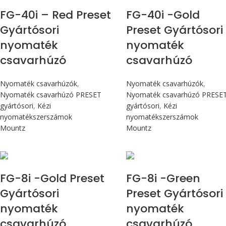
FG-40i – Red Preset
FG-40i -Gold
Gyártósori
Preset Gyártósori
nyomaték
nyomaték
csavarhúzó
csavarhúzó
Nyomaték csavarhúzók
,
Nyomaték csavarhúzók
,
Nyomaték csavarhúzó PRESET
Nyomaték csavarhúzó PRESE
gyártósori
,
Kézi
gyártósori
,
Kézi
nyomatékszerszámok
nyomatékszerszámok
Mountz
Mountz
Max 90 cN.m
Max 90 cN.m
FG-8i -Gold Preset
FG-8i -Green
Gyártósori
Preset Gyártósori
nyomaték
nyomaték
csavarhúzó
csavarhúzó