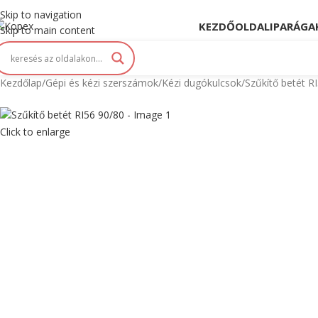
opex. Innováció és Tradíció kéz a kézben...
Skip to navigation
KEZDŐOLDAL
IPARÁGA
Skip to main content
Kezdőlap
Gépi és kézi szerszámok
Kézi dugókulcsok
Szűkítő betét R
Click to enlarge