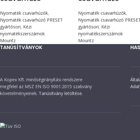
Nyomaték csavarhúzók
,
Nyomaték csavarhúzók
,
Nyomaték csavarhúzó PRESET
Nyomaték csavarhúzó PRESE
gyártósori
,
Kézi
gyártósori
,
Kézi
nyomatékszerszámok
nyomatékszerszámok
Mountz
Mountz
TANÚSÍTVÁNYOK
HAS
A Kopex Kft. minőségirányítási rendszere
Álta
megfelel az MSZ EN ISO 9001:2015 szabvány
Adat
követelményeinek.
Tanúsítvány letöltése.