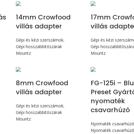
ás
14mm Crowfood
17mm Crowf
villás adapter
villás adapte
Gépi és kézi szerszámok
,
Gépi és kézi szerszá
Gépi hosszabbítószárak
Gépi hosszabbítószár
Mountz
Mountz
Max 14,1
8mm Crowfood
FG-125i – Bl
villás adapter
Preset Gyárt
nyomaték
Gépi és kézi szerszámok
,
csavarhúzó
Gépi hosszabbítószárak
Mountz
Nyomaték csavarhúz
Nyomaték csavarhúz