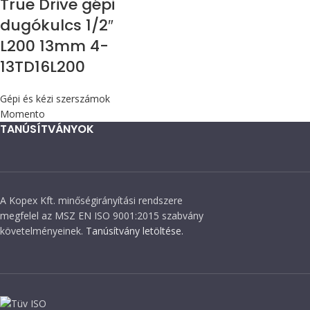
True Drive gépi
dugókulcs 1/2″
L200 13mm 4-
13TD16L200
Gépi és kézi szerszámok
Momento
TANÚSÍTVÁNYOK
A Kopex Kft. minőségirányítási rendszere
megfelel az MSZ EN ISO 9001:2015 szabvány
követelményeinek.
Tanúsítvány letöltése.