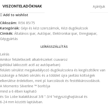
VISZONTELADÓKNAK
Ajánljuk
Add to wishlist
Cikkszám:
RI56 85/75
Kategóriák:
Gépi és kézi szerszámok
,
Kézi dugókulcsok
Címkék:
Általános ipar
,
Autóipar
,
Elektronikai ipar
,
Enregiaipar
,
Gépgyártás
LEÍRÁS
SZÁLLÍTÁS
Leírás
Amikor felületkezelt alkatrészeket csavaroz
(például lakkozott acél az autóiparban)
felületi sérülést megakadályozó dugókulcsokra és kiegészítőkre van
szüksége a felületi sérülés és a többlet újra javítási költségek
elkerülése érdekében, mint pl. karcolások és festékkárosodások.
A Momento Silverline ™ borítója
mind a 6 élben kapható
és Six Lobe kialakítással 3/8 ”-3/4 ”négyszöghajtással és
6-24 mm közötti laptávban.