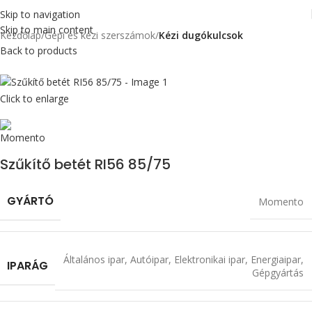
Skip to navigation
Skip to main content
Kezdőlap
Gépi és kézi szerszámok
Kézi dugókulcsok
Back to products
Click to enlarge
Szűkítő betét RI56 85/75
GYÁRTÓ
Momento
Általános ipar
,
Autóipar
,
Elektronikai ipar
,
Energiaipar
,
IPARÁG
Gépgyártás