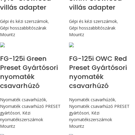
villás adapter
villás adapter
Gépi és kézi szerszámok
,
Gépi és kézi szerszámok
,
Gépi hosszabbítószárak
Gépi hosszabbítószárak
Mountz
Mountz
Max 14,1 Nm
Max 14,1 Nm
FG-125i Green
FG-125i OWC Red
Preset Gyártósori
Preset Gyártósori
nyomaték
nyomaték
csavarhúzó
csavarhúzó
Nyomaték csavarhúzók
,
Nyomaték csavarhúzók
,
Nyomaték csavarhúzó PRESET
Nyomaték csavarhúzó PRESET
gyártósori
,
Kézi
gyártósori
,
Kézi
nyomatékszerszámok
nyomatékszerszámok
Mountz
Mountz