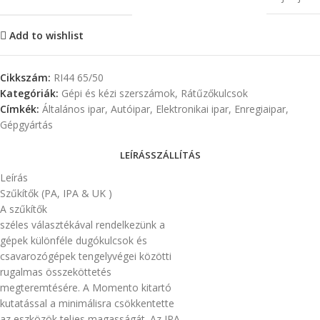
Add to wishlist
Cikkszám:
RI44 65/50
Kategóriák:
Gépi és kézi szerszámok
,
Rátűzőkulcsok
Címkék:
Általános ipar
,
Autóipar
,
Elektronikai ipar
,
Enregiaipar
,
Gépgyártás
LEÍRÁS
SZÁLLÍTÁS
Leírás
Szűkítők (PA, IPA & UK )
A szűkítők
széles választékával rendelkezünk a
gépek különféle dugókulcsok és
csavarozógépek tengelyvégei közötti
rugalmas összeköttetés
megteremtésére. A Momento kitartó
kutatással a minimálisra csökkentette
az eszközök teljes magasságát. Az IPA