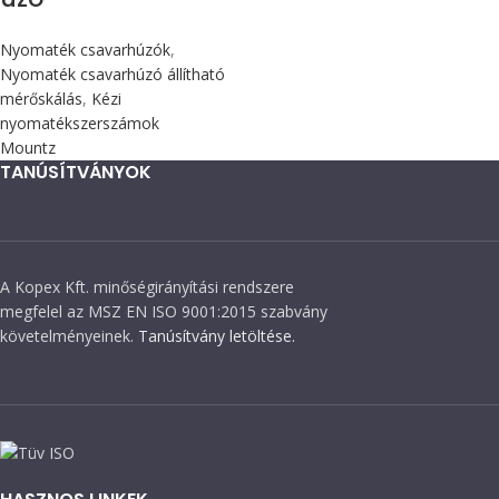
Nyomaték csavarhúzók
,
Nyomaték csavarhúzó állítható
mérőskálás
,
Kézi
nyomatékszerszámok
Mountz
TANÚSÍTVÁNYOK
A Kopex Kft. minőségirányítási rendszere
megfelel az MSZ EN ISO 9001:2015 szabvány
követelményeinek.
Tanúsítvány letöltése.