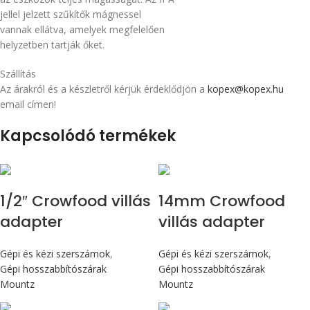
jellel jelzett szűkítők mágnessel
vannak ellátva, amelyek megfelelően
helyzetben tartják őket.
Szállítás
Az árakról és a készletről kérjük érdeklődjön a
kopex@kopex.hu
email címen!
Kapcsolódó termékek
1/2″ Crowfood villás
14mm Crowfood
adapter
villás adapter
Gépi és kézi szerszámok
,
Gépi és kézi szerszámok
,
Gépi hosszabbítószárak
Gépi hosszabbítószárak
Mountz
Mountz