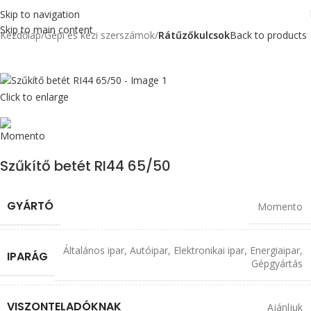
Skip to navigation
Skip to main content
Kezdőlap
Gépi és kézi szerszámok
Rátűzőkulcsok
Back to products
Click to enlarge
Szűkítő betét RI44 65/50
GYÁRTÓ
Momento
Általános ipar
,
Autóipar
,
Elektronikai ipar
,
Energiaipar
,
IPARÁG
Gépgyártás
VISZONTELADÓKNAK
Ajánljuk