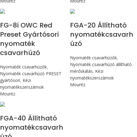
Mountz
Mountz
Max 90 cN.m
Max 226 cN.m
FG-8i OWC Red
FGA-20 Állítható
Preset Gyártósori
nyomatékcsavarh
nyomaték
úzó
csavarhúzó
Nyomaték csavarhúzók
,
Nyomaték csavarhúzó állítható
Nyomaték csavarhúzók
,
mérőskálás
,
Kézi
Nyomaték csavarhúzó PRESET
nyomatékszerszámok
gyártósori
,
Kézi
Mountz
nyomatékszerszámok
Mountz
Max 4,5 Nm
FGA-40 Állítható
nyomatékcsavarh
úzó