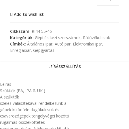
Add to wishlist
Cikkszám:
RI44 55/46
Kategóriák:
Gépi és kézi szerszámok
,
Rátűzőkulcsok
Címkék:
Általános ipar
,
Autóipar
,
Elektronikai ipar
,
Enregiaipar
,
Gépgyártás
LEÍRÁS
SZÁLLÍTÁS
Leírás
Szűkítők (PA, IPA & UK )
A szűkítők
széles választékával rendelkezünk a
gépek különféle dugókulcsok és
csavarozógépek tengelyvégei közötti
rugalmas összeköttetés
megteremtésére. A Momento kitartó