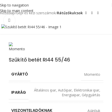
Skip to navigation
Skip to main content
Kezdőlap
Gépi és kézi szerszámok
Rátűzőkulcsok
Click to enlarge
Szűkítő betét RI44 55/46
GYÁRTÓ
Momento
Általános ipar
,
Autóipar
,
Elektronikai ipar
,
IPARÁG
Energiaipar
,
Gépgyártás
VISZONTELADÓKNAK
Ajánljuk