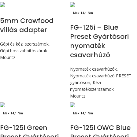
Max 14,1 Nm
5mm Crowfood
FG-125i – Blue
villás adapter
Preset Gyártósori
Gépi és kézi szerszámok
,
nyomaték
Gépi hosszabbítószárak
csavarhúzó
Mountz
Nyomaték csavarhúzók
,
Nyomaték csavarhúzó PRESET
gyártósori
,
Kézi
nyomatékszerszámok
Mountz
Max 14,1 Nm
Max 14,1 Nm
FG-125i Green
FG-125i OWC Blue
Preset Gyártósori
Preset Gyártósori