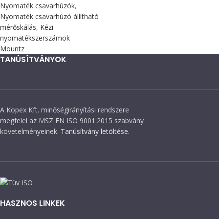
Nyomaték csavarhúzók
,
Nyomaték csavarhúzó állítható
mérőskálás
,
Kézi
nyomatékszerszámok
Mountz
TANÚSÍTVÁNYOK
A Kopex Kft. minőségirányítási rendszere
megfelel az MSZ EN ISO 9001:2015 szabvány
követelményeinek.
Tanúsítvány letöltése.
HASZNOS LINKEK