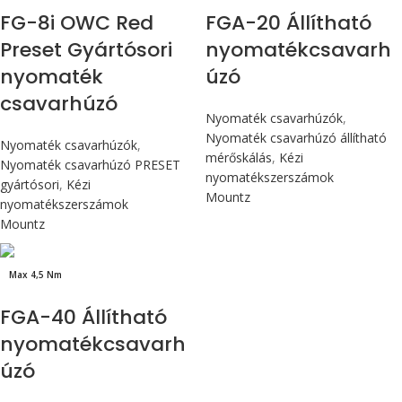
FG-8i OWC Red
FGA-20 Állítható
Preset Gyártósori
nyomatékcsavarh
nyomaték
úzó
csavarhúzó
Nyomaték csavarhúzók
,
Nyomaték csavarhúzó állítható
Nyomaték csavarhúzók
,
mérőskálás
,
Kézi
Nyomaték csavarhúzó PRESET
nyomatékszerszámok
gyártósori
,
Kézi
Mountz
nyomatékszerszámok
Mountz
Max 4,5 Nm
FGA-40 Állítható
nyomatékcsavarh
úzó