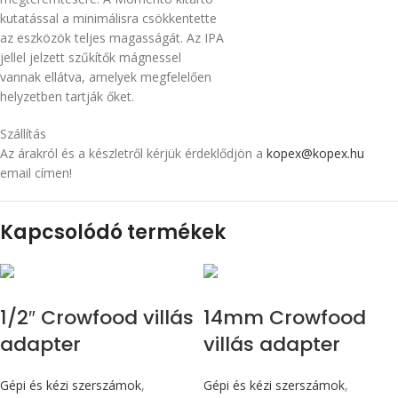
kutatással a minimálisra csökkentette
az eszközök teljes magasságát. Az IPA
jellel jelzett szűkítők mágnessel
vannak ellátva, amelyek megfelelően
helyzetben tartják őket.
Szállítás
Az árakról és a készletről kérjük érdeklődjön a
kopex@kopex.hu
email címen!
Kapcsolódó termékek
1/2″ Crowfood villás
14mm Crowfood
adapter
villás adapter
Gépi és kézi szerszámok
,
Gépi és kézi szerszámok
,