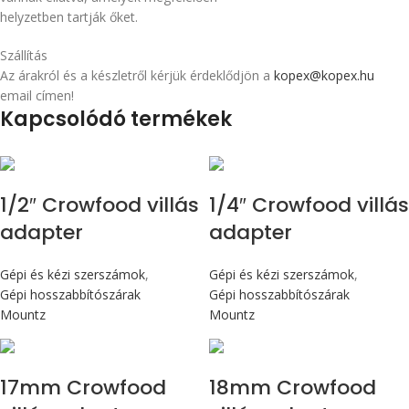
helyzetben tartják őket.
Szállítás
Az árakról és a készletről kérjük érdeklődjön a
kopex@kopex.hu
email címen!
Kapcsolódó termékek
1/2″ Crowfood villás
1/4″ Crowfood villás
adapter
adapter
Gépi és kézi szerszámok
,
Gépi és kézi szerszámok
,
Gépi hosszabbítószárak
Gépi hosszabbítószárak
Mountz
Mountz
17mm Crowfood
18mm Crowfood