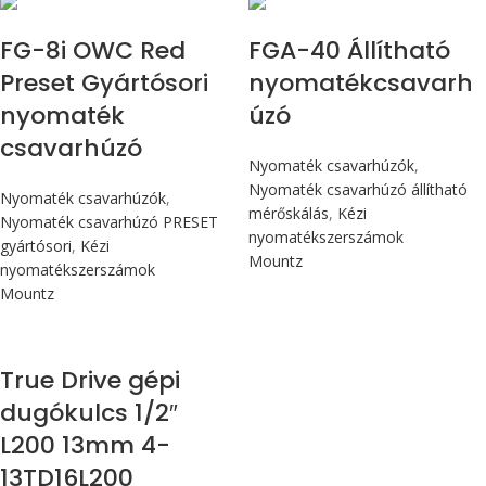
FG-8i OWC Red
FGA-40 Állítható
Preset Gyártósori
nyomatékcsavarh
nyomaték
úzó
csavarhúzó
Nyomaték csavarhúzók
,
Nyomaték csavarhúzó állítható
Nyomaték csavarhúzók
,
mérőskálás
,
Kézi
Nyomaték csavarhúzó PRESET
nyomatékszerszámok
gyártósori
,
Kézi
Mountz
nyomatékszerszámok
Mountz
True Drive gépi
dugókulcs 1/2″
L200 13mm 4-
13TD16L200