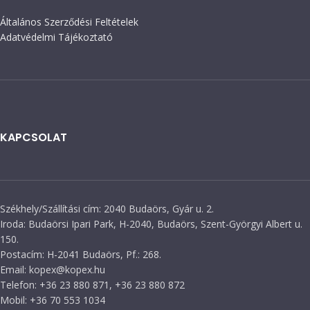
Általános Szerződési Feltételek
Adatvédelmi Tájékoztató
KAPCSOLAT
Székhely/Szállítási cím: 2040 Budaörs, Gyár u. 2.
Iroda: Budaörsi Ipari Park, H-2040, Budaörs, Szent-Györgyi Albert u.
150.
Postacím: H-2041 Budaörs, Pf.: 268.
Email: kopex@kopex.hu
Telefon: +36 23 880 871, +36 23 880 872
Mobil: +36 70 553 1034