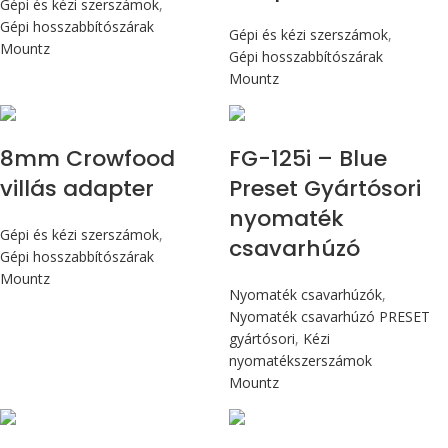
Gépi és kézi szerszámok
,
Gépi hosszabbítószárak
Gépi és kézi szerszámok
,
Mountz
Gépi hosszabbítószárak
Mountz
Max 14,1 Nm
8mm Crowfood
FG-125i – Blue
villás adapter
Preset Gyártósori
nyomaték
Gépi és kézi szerszámok
,
csavarhúzó
Gépi hosszabbítószárak
Mountz
Nyomaték csavarhúzók
,
Nyomaték csavarhúzó PRESET
gyártósori
,
Kézi
nyomatékszerszámok
Mountz
Max 14,1 Nm
Max 14,1 Nm