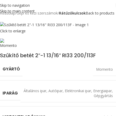
Skip to navigation
Skip to main content
Kezdőlap
Gépi és kézi szerszámok
Rátűzőkulcsok
Back to products
Click to enlarge
Szűkítő betét 2″-1 13/16″ RI33 200/113F
GYÁRTÓ
Momento
Általános ipar
,
Autóipar
,
Elektronikai ipar
,
Energiaipar
,
IPARÁG
Gépgyártás