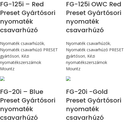
FG-125i – Red
FG-125i OWC Red
Preset Gyártósori
Preset Gyártósori
nyomaték
nyomaték
csavarhúzó
csavarhúzó
Nyomaték csavarhúzók
,
Nyomaték csavarhúzók
,
Nyomaték csavarhúzó PRESET
Nyomaték csavarhúzó PRESET
gyártósori
,
Kézi
gyártósori
,
Kézi
nyomatékszerszámok
nyomatékszerszámok
Mountz
Mountz
Max 226 cN.m
Max 226 cN.m
FG-20i – Blue
FG-20i -Gold
Preset Gyártósori
Preset Gyártósori
nyomaték
nyomaték
csavarhúzó
csavarhúzó