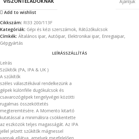
VISZONTELADÓKNAK
Ajánljuk
Add to wishlist
Cikkszám:
RI33 200/113F
Kategóriák:
Gépi és kézi szerszámok
,
Rátűzőkulcsok
Címkék:
Általános ipar
,
Autóipar
,
Elektronikai ipar
,
Enregiaipar
,
Gépgyártás
LEÍRÁS
SZÁLLÍTÁS
Leírás
Szűkítők (PA, IPA & UK )
A szűkítők
széles választékával rendelkezünk a
gépek különféle dugókulcsok és
csavarozógépek tengelyvégei közötti
rugalmas összeköttetés
megteremtésére. A Momento kitartó
kutatással a minimálisra csökkentette
az eszközök teljes magasságát. Az IPA
jellel jelzett szűkítők mágnessel
vannak ellátva, amelyek megfelelően