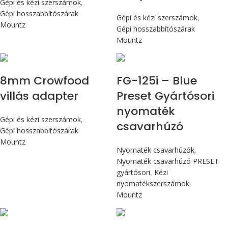
Gépi és kézi szerszámok
,
Gépi hosszabbítószárak
Gépi és kézi szerszámok
,
Mountz
Gépi hosszabbítószárak
Mountz
Max 14,1 Nm
8mm Crowfood
FG-125i – Blue
villás adapter
Preset Gyártósori
nyomaték
Gépi és kézi szerszámok
,
csavarhúzó
Gépi hosszabbítószárak
Mountz
Nyomaték csavarhúzók
,
Nyomaték csavarhúzó PRESET
gyártósori
,
Kézi
nyomatékszerszámok
Mountz
Max 226 cN.m
Max 226 cN.m