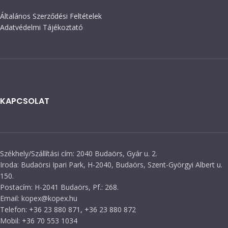
Általános Szerződési Feltételek
Adatvédelmi Tájékoztató
KAPCSOLAT
Székhely/Szállítási cím: 2040 Budaörs, Gyár u. 2.
Iroda: Budaörsi Ipari Park, H-2040, Budaörs, Szent-Györgyi Albert u.
150.
Postacím: H-2041 Budaörs, Pf.: 268.
Email: kopex@kopex.hu
Telefon: +36 23 880 871, +36 23 880 872
Mobil: +36 70 553 1034