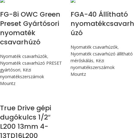
FG-8i OWC Green
FGA-40 Állítható
Preset Gyártósori
nyomatékcsavarh
nyomaték
úzó
csavarhúzó
Nyomaték csavarhúzók
,
Nyomaték csavarhúzó állítható
Nyomaték csavarhúzók
,
mérőskálás
,
Kézi
Nyomaték csavarhúzó PRESET
nyomatékszerszámok
gyártósori
,
Kézi
Mountz
nyomatékszerszámok
Mountz
True Drive gépi
dugókulcs 1/2″
L200 13mm 4-
13TD16L200