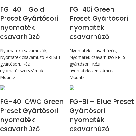
FG-40i -Gold
FG-40i Green
Preset Gyártósori
Preset Gyártósori
nyomaték
nyomaték
csavarhúzó
csavarhúzó
Nyomaték csavarhúzók
,
Nyomaték csavarhúzók
,
Nyomaték csavarhúzó PRESET
Nyomaték csavarhúzó PRESET
gyártósori
,
Kézi
gyártósori
,
Kézi
nyomatékszerszámok
nyomatékszerszámok
Mountz
Mountz
Max 4,5 Nm
Max 90 cN.m
FG-40i OWC Green
FG-8i – Blue Preset
Preset Gyártósori
Gyártósori
nyomaték
nyomaték
csavarhúzó
csavarhúzó