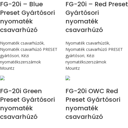
FG-20i – Blue
FG-20i – Red Preset
Preset Gyártósori
Gyártósori
nyomaték
nyomaték
csavarhúzó
csavarhúzó
Nyomaték csavarhúzók
,
Nyomaték csavarhúzók
,
Nyomaték csavarhúzó PRESET
Nyomaték csavarhúzó PRESET
gyártósori
,
Kézi
gyártósori
,
Kézi
nyomatékszerszámok
nyomatékszerszámok
Mountz
Mountz
Max 226 cN.m
Max 226 cN.m
FG-20i Green
FG-20i OWC Red
Preset Gyártósori
Preset Gyártósori
nyomaték
nyomaték
csavarhúzó
csavarhúzó