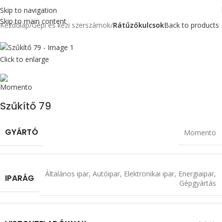
Skip to navigation
Skip to main content
Kezdőlap
Gépi és kézi szerszámok
Rátűzőkulcsok
Back to products
Click to enlarge
Szűkítő 79
GYÁRTÓ
Momento
Általános ipar
,
Autóipar
,
Elektronikai ipar
,
Energiaipar
,
IPARÁG
Gépgyártás