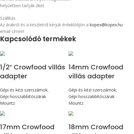
helyzetben tartják őket.
Szállítás
Az árakról és a készletről kérjük érdeklődjön a
kopex@kopex.hu
email címen!
Kapcsolódó termékek
1/2″ Crowfood villás
14mm Crowfood
adapter
villás adapter
Gépi és kézi szerszámok
,
Gépi és kézi szerszámok
,
Gépi hosszabbítószárak
Gépi hosszabbítószárak
Mountz
Mountz
17mm Crowfood
18mm Crowfood