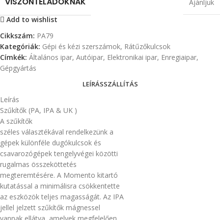
VISZONTELADÓKNAK
Ajánljuk
Add to wishlist
Cikkszám:
PA79
Kategóriák:
Gépi és kézi szerszámok
,
Rátűzőkulcsok
Címkék:
Általános ipar
,
Autóipar
,
Elektronikai ipar
,
Enregiaipar
,
Gépgyártás
LEÍRÁS
SZÁLLÍTÁS
Leírás
Szűkítők (PA, IPA & UK )
A szűkítők
széles választékával rendelkezünk a
gépek különféle dugókulcsok és
csavarozógépek tengelyvégei közötti
rugalmas összeköttetés
megteremtésére. A Momento kitartó
kutatással a minimálisra csökkentette
az eszközök teljes magasságát. Az IPA
jellel jelzett szűkítők mágnessel
vannak ellátva, amelyek megfelelően