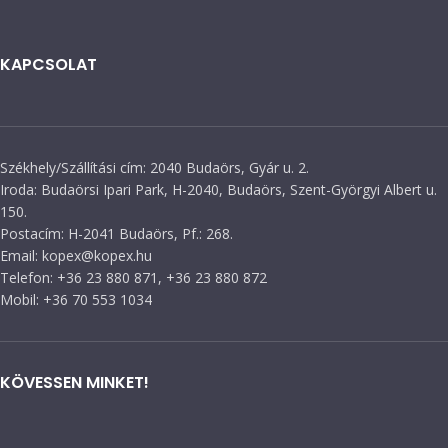
KAPCSOLAT
Székhely/Szállítási cím: 2040 Budaörs, Gyár u. 2.
Iroda: Budaörsi Ipari Park, H-2040, Budaörs, Szent-Györgyi Albert u.
150.
Postacím: H-2041 Budaörs, Pf.: 268.
Email: kopex@kopex.hu
Telefon: +36 23 880 871, +36 23 880 872
Mobil: +36 70 553 1034
KÖVESSEN MINKET!