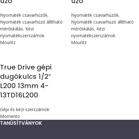
úzó
úzó
Nyomaték csavarhúzók
,
Nyomaték csavarhúzók
,
Nyomaték csavarhúzó állítható
Nyomaték csavarhúzó állítható
mérőskálás
,
Kézi
mérőskálás
,
Kézi
nyomatékszerszámok
nyomatékszerszámok
Mountz
Mountz
True Drive gépi
dugókulcs 1/2″
L200 13mm 4-
13TD16L200
Gépi és kézi szerszámok
Momento
TANÚSÍTVÁNYOK