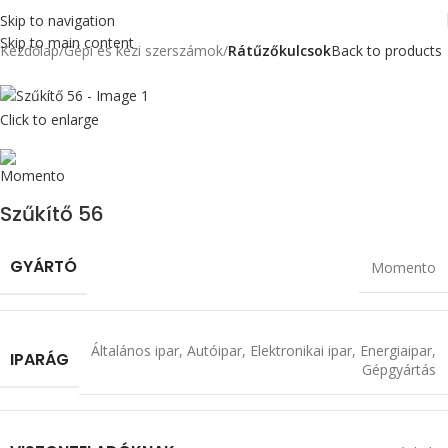
Skip to navigation
Skip to main content
Kezdőlap
Gépi és kézi szerszámok
Rátűzőkulcsok
Back to products
Click to enlarge
Szűkítő 56
GYÁRTÓ
Momento
Általános ipar
,
Autóipar
,
Elektronikai ipar
,
Energiaipar
,
IPARÁG
Gépgyártás