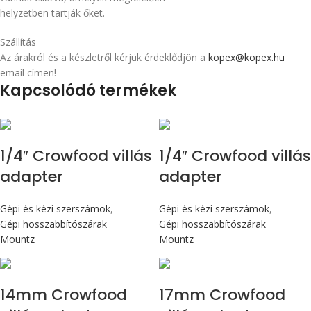
helyzetben tartják őket.
Szállítás
Az árakról és a készletről kérjük érdeklődjön a
kopex@kopex.hu
email címen!
Kapcsolódó termékek
1/4″ Crowfood villás
1/4″ Crowfood villás
adapter
adapter
Gépi és kézi szerszámok
,
Gépi és kézi szerszámok
,
Gépi hosszabbítószárak
Gépi hosszabbítószárak
Mountz
Mountz
14mm Crowfood
17mm Crowfood