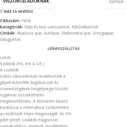
VISZONTELADÓKNAK
Ajánljuk
Add to wishlist
Cikkszám:
PA56
Kategóriák:
Gépi és kézi szerszámok
,
Rátűzőkulcsok
Címkék:
Általános ipar
,
Autóipar
,
Elektronikai ipar
,
Enregiaipar
,
Gépgyártás
LEÍRÁS
SZÁLLÍTÁS
Leírás
Szűkítők (PA, IPA & UK )
A szűkítők
széles választékával rendelkezünk a
gépek különféle dugókulcsok és
csavarozógépek tengelyvégei közötti
rugalmas összeköttetés
megteremtésére. A Momento kitartó
kutatással a minimálisra csökkentette
az eszközök teljes magasságát. Az IPA
jellel jelzett szűkítők mágnessel
vannak ellátva, amelyek megfelelően