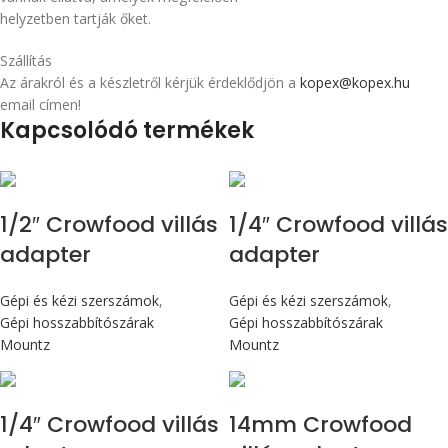
helyzetben tartják őket.
Szállítás
Az árakról és a készletről kérjük érdeklődjön a
kopex@kopex.hu
email címen!
Kapcsolódó termékek
1/2″ Crowfood villás
1/4″ Crowfood villás
adapter
adapter
Gépi és kézi szerszámok
,
Gépi és kézi szerszámok
,
Gépi hosszabbítószárak
Gépi hosszabbítószárak
Mountz
Mountz
1/4″ Crowfood villás
14mm Crowfood