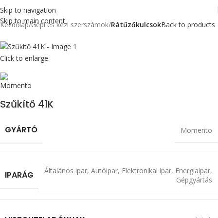
Skip to navigation
Skip to main content
Kezdőlap
Gépi és kézi szerszámok
Rátűzőkulcsok
Back to products
Click to enlarge
Szűkítő 41K
GYÁRTÓ
Momento
Általános ipar
,
Autóipar
,
Elektronikai ipar
,
Energiaipar
,
IPARÁG
Gépgyártás