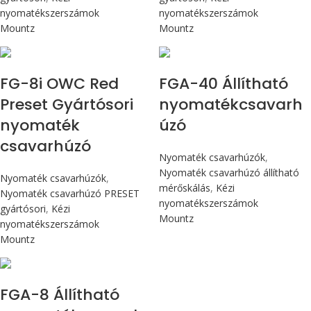
nyomatékszerszámok
nyomatékszerszámok
Mountz
Mountz
Max 90 cN.m
Max 4,5 Nm
FG-8i OWC Red
FGA-40 Állítható
Preset Gyártósori
nyomatékcsavarh
nyomaték
úzó
csavarhúzó
Nyomaték csavarhúzók
,
Nyomaték csavarhúzó állítható
Nyomaték csavarhúzók
,
mérőskálás
,
Kézi
Nyomaték csavarhúzó PRESET
nyomatékszerszámok
gyártósori
,
Kézi
Mountz
nyomatékszerszámok
Mountz
Max 90 cN.m
FGA-8 Állítható