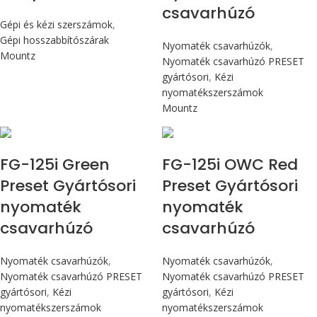
csavarhúzó
Gépi és kézi szerszámok
,
Gépi hosszabbítószárak
Nyomaték csavarhúzók
,
Mountz
Nyomaték csavarhúzó PRESET
gyártósori
,
Kézi
nyomatékszerszámok
Mountz
Max 14,1 Nm
Max 14,1 Nm
FG-125i Green
FG-125i OWC Red
Preset Gyártósori
Preset Gyártósori
nyomaték
nyomaték
csavarhúzó
csavarhúzó
Nyomaték csavarhúzók
,
Nyomaték csavarhúzók
,
Nyomaték csavarhúzó PRESET
Nyomaték csavarhúzó PRESET
gyártósori
,
Kézi
gyártósori
,
Kézi
nyomatékszerszámok
nyomatékszerszámok