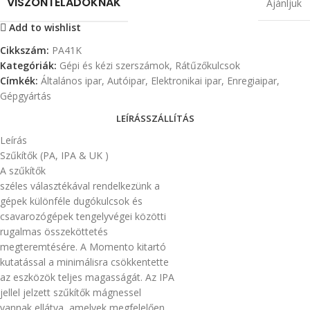
VISZONTELADÓKNAK
Ajánljuk
Add to wishlist
Cikkszám:
PA41K
Kategóriák:
Gépi és kézi szerszámok
,
Rátűzőkulcsok
Címkék:
Általános ipar
,
Autóipar
,
Elektronikai ipar
,
Enregiaipar
,
Gépgyártás
LEÍRÁS
SZÁLLÍTÁS
Leírás
Szűkítők (PA, IPA & UK )
A szűkítők
széles választékával rendelkezünk a
gépek különféle dugókulcsok és
csavarozógépek tengelyvégei közötti
rugalmas összeköttetés
megteremtésére. A Momento kitartó
kutatással a minimálisra csökkentette
az eszközök teljes magasságát. Az IPA
jellel jelzett szűkítők mágnessel
vannak ellátva, amelyek megfelelően