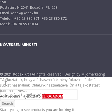
150.
Postacím: H-2041 Budaörs, Pf.: 268.
Email: kopex@kopex.hu
Telefon: +36 23 880 871, +36 23 880 872
Mobil: +36 70 553 1034
KÖVESSEN MINKET!
© 2021 Kopex Kft l All rights Reserved l Design by Mijomarketing
Tájékoztatjuk, hogy a felhasználó élmény fokozása érdekében
sütiket használunk. Oldalunk használatával Ön a tájékoztatást
tudomásul veszi.
Adatvédelmi Tájékoztató
ELFOGADOM
Search
Start typing to see products you are looking for.