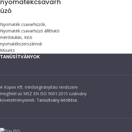
nyomatékcsavarh
úzó
Nyomaték csavarhúzók
,
Nyomaték csavarhúzó állítható
mérőskálás
,
Kézi
nyomatékszerszámok
Mountz
TANÚSÍTVÁNYOK
A Kopex Kft. minőségirányítási rendszere
megfelel az MSZ EN ISO 9001:2015 szabvány
követelményeinek.
Tanúsítvány letöltése.