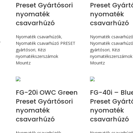
Preset Gyártósori
Preset Gyárt
nyomaték
nyomaték
csavarhúzó
csavarhúzó
Nyomaték csavarhúzók
,
Nyomaték csavarhúz
T
Nyomaték csavarhúzó PRESET
Nyomaték csavarhúz
gyártósori
,
Kézi
gyártósori
,
Kézi
nyomatékszerszámok
nyomatékszerszámok
Mountz
Mountz
Max 226 cN.m
Max 4,5 
FG-20i OWC Green
FG-40i – Blu
Preset Gyártósori
Preset Gyárt
nyomaték
nyomaték
csavarhúzó
csavarhúzó
Nyomaték csavarhúzók
,
Nyomaték csavarhúz