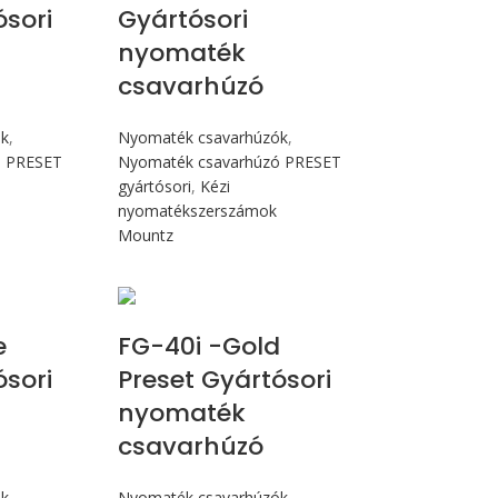
ósori
Gyártósori
nyomaték
csavarhúzó
ók
,
Nyomaték csavarhúzók
,
ó PRESET
Nyomaték csavarhúzó PRESET
gyártósori
,
Kézi
nyomatékszerszámok
Mountz
Nm
Max 4,5 Nm
e
FG-40i -Gold
ósori
Preset Gyártósori
nyomaték
csavarhúzó
ók
,
Nyomaték csavarhúzók
,