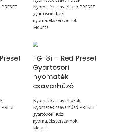
ó PRESET
Nyomaték csavarhúzó PRESET
gyártósori
,
Kézi
nyomatékszerszámok
Mountz
N.m
Max 90 cN.m
 Preset
FG-8i – Red Preset
Gyártósori
nyomaték
csavarhúzó
ók
,
Nyomaték csavarhúzók
,
ó PRESET
Nyomaték csavarhúzó PRESET
gyártósori
,
Kézi
nyomatékszerszámok
Mountz