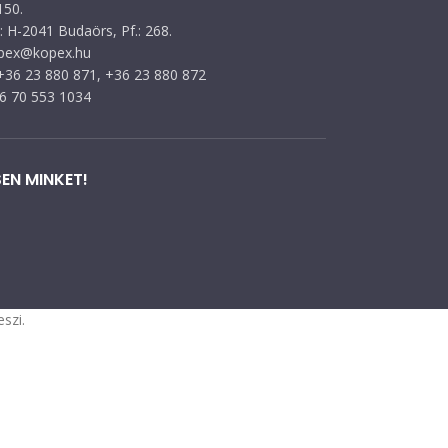
150.
 H-2041 Budaörs, Pf.: 268.
opex@kopex.hu
 +36 23 880 871, +36 23 880 872
36 70 553 1034
EN MINKET!
szi.