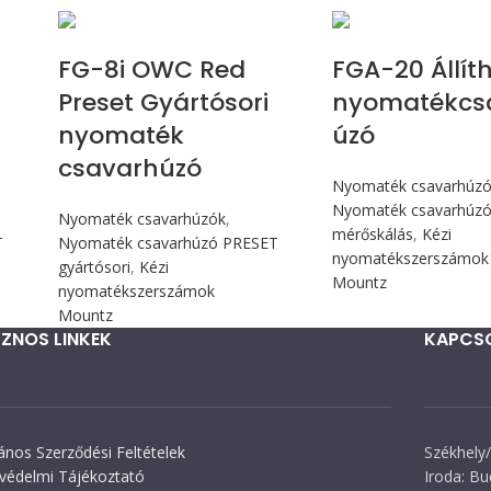
Max 90 cN.m
Max 226 
FG-8i OWC Red
FGA-20 Állít
Preset Gyártósori
nyomatékcs
nyomaték
úzó
csavarhúzó
Nyomaték csavarhúz
Nyomaték csavarhúzó 
Nyomaték csavarhúzók
,
mérőskálás
,
Kézi
T
Nyomaték csavarhúzó PRESET
nyomatékszerszámok
gyártósori
,
Kézi
Mountz
nyomatékszerszámok
Mountz
ZNOS LINKEK
KAPCS
lános Szerződési Feltételek
Székhely/
védelmi Tájékoztató
Iroda: Bu