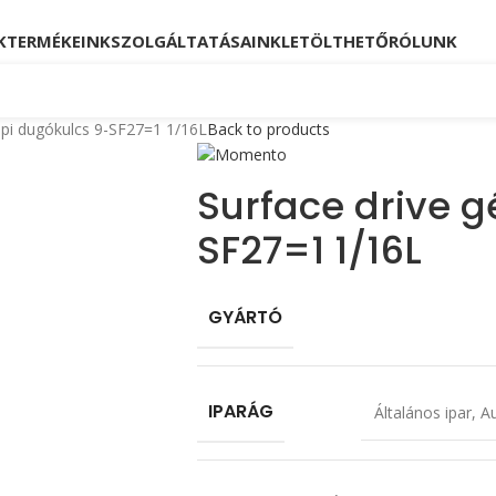
Kövessen minket!
Telefon: +36 23 880 871, +36
K
TERMÉKEINK
SZOLGÁLTATÁSAINK
LETÖLTHETŐ
RÓLUNK
épi dugókulcs 9-SF27=1 1/16L
Back to products
Surface drive g
SF27=1 1/16L
GYÁRTÓ
IPARÁG
Általános ipar
,
Au