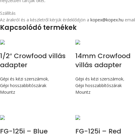
helyzetben tartják őket.
Szállítás
Az árakról és a készletről kérjük érdeklődjön a
kopex@kopex.hu
email
Kapcsolódó termékek
1/2″ Crowfood villás
14mm Crowfood
adapter
villás adapter
Gépi és kézi szerszámok
,
Gépi és kézi szerszámok
,
Gépi hosszabbítószárak
Gépi hosszabbítószárak
Mountz
Mountz
Max 14,1 Nm
Max 14,1 Nm
FG-125i – Blue
FG-125i – Red