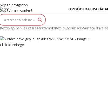
opex. Innováció és Tradíció kéz a kézben...
Skip to navigation
KEZDŐOLDAL
IPARÁGA
Skip to main content
Kezdőlap
Gépi és kézi szerszámok
Kézi dugókulcsok
Surface drive g
Click to enlarge