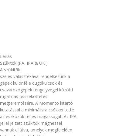
Leírás
Szűkítők (PA, IPA & UK )
A szűkítők
széles választékával rendelkezünk a
gépek különféle dugókulcsok és
csavarozógépek tengelyvégei közötti
rugalmas összeköttetés
megteremtésére. A Momento kitartó
kutatással a minimálisra csökkentette
az eszközök teljes magasságát. Az IPA
jellel jelzett szűkítők mágnessel
vannak ellátva, amelyek megfelelően