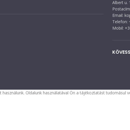
Albert u. 
Postacím:
Email: k
Telefon:
Mobil: +
KÖVESS
 használunk. Oldalunk használatával Ön a tájékoztatást tudomásul ve