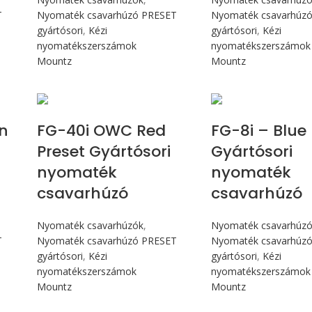
T
Nyomaték csavarhúzó PRESET
Nyomaték csavarhúz
gyártósori
,
Kézi
gyártósori
,
Kézi
nyomatékszerszámok
nyomatékszerszámok
Mountz
Mountz
Max 4,5 Nm
Max 90 c
n
FG-40i OWC Red
FG-8i – Blue
Preset Gyártósori
Gyártósori
nyomaték
nyomaték
csavarhúzó
csavarhúzó
Nyomaték csavarhúzók
,
Nyomaték csavarhúz
T
Nyomaték csavarhúzó PRESET
Nyomaték csavarhúz
gyártósori
,
Kézi
gyártósori
,
Kézi
nyomatékszerszámok
nyomatékszerszámok
Mountz
Mountz