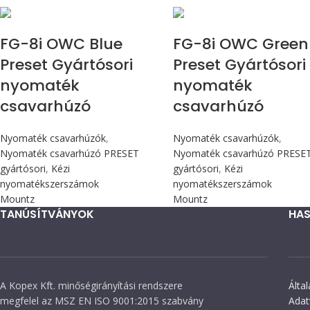
Max 90 cN.m
Max 90 cN.m
FG-8i OWC Blue
FG-8i OWC Green
Preset Gyártósori
Preset Gyártósori
nyomaték
nyomaték
csavarhúzó
csavarhúzó
Nyomaték csavarhúzók
,
Nyomaték csavarhúzók
,
Nyomaték csavarhúzó PRESET
Nyomaték csavarhúzó PRESE
gyártósori
,
Kézi
gyártósori
,
Kézi
nyomatékszerszámok
nyomatékszerszámok
Mountz
Mountz
TANÚSÍTVÁNYOK
HAS
A Kopex Kft. minőségirányítási rendszere
Álta
megfelel az MSZ EN ISO 9001:2015 szabvány
Adat