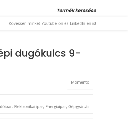
 23 880 872, +36 70 553 1034 • email: kopex@kopex.hu
Termék keresése
Kövessen minket Youtube-on és LinkedIn-en is!
épi dugókulcs 9-
Momento
tóipar
,
Elektronikai ipar
,
Energiaipar
,
Gépgyártás