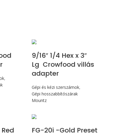
ood
9/16″ 1/4 Hex x 3″
r
Lg Crowfood villás
adapter
mok
,
ak
Gépi és kézi szerszámok
,
Gépi hosszabbítószárak
Mountz
 Nm
Max 226 cN.m
 Red
FG-20i -Gold Preset