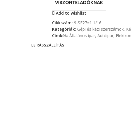
VISZONTELADÓKNAK
Add to wishlist
Cikkszám:
9-SF27=1 1/16L
Kategóriák:
Gépi és kézi szerszámok
,
Ké
Címkék:
Általános ipar
,
Autóipar
,
Elektron
LEÍRÁS
SZÁLLÍTÁS