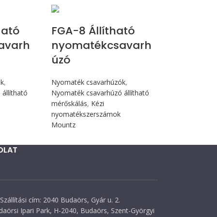
cN.m
Max 90 cN.m
ható
FGA-8 Állítható
avarh
nyomatékcsavarh
úzó
ók
,
Nyomaték csavarhúzók
,
állítható
Nyomaték csavarhúzó állítható
mérőskálás
,
Kézi
nyomatékszerszámok
Mountz
OLAT
Szállítási cím: 2040 Budaörs, Gyár u. 2.
daörsi Ipari Park, H-2040, Budaörs, Szent-Györgyi