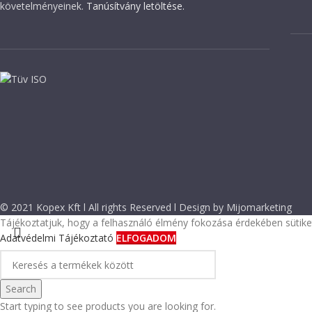
követelményeinek.
Tanúsítvány letöltése.
© 2021 Kopex Kft l All rights Reserved l Design by Mijomarketing
Tájékoztatjuk, hogy a felhasználó élmény fokozása érdekében sütiket
Adatvédelmi Tájékoztató
ELFOGADOM
Search
Start typing to see products you are looking for.