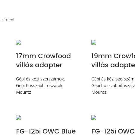
 címen!
17mm Crowfood
19mm Crowf
villás adapter
villás adapte
Gépi és kézi szerszámok
,
Gépi és kézi szerszá
Gépi hosszabbítószárak
Gépi hosszabbítószár
Mountz
Mountz
Max 14,1 Nm
Max 14,1
FG-125i OWC Blue
FG-125i OWC