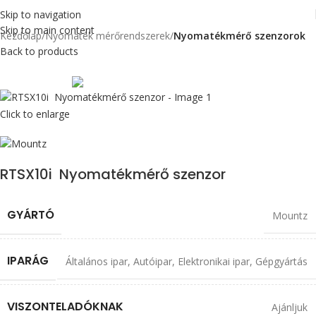
Skip to navigation
Skip to main content
Kezdőlap
Nyomaték mérőrendszerek
Nyomatékmérő szenzorok
Back to products
Max 113 cN.m
Click to enlarge
RTSX10i Nyomatékmérő szenzor
GYÁRTÓ
Mountz
IPARÁG
Általános ipar
,
Autóipar
,
Elektronikai ipar
,
Gépgyártás
VISZONTELADÓKNAK
Ajánljuk