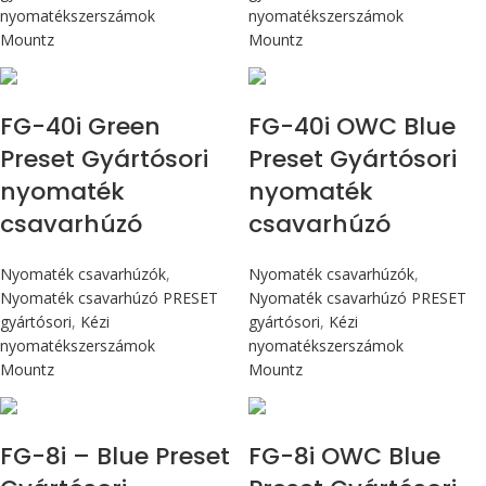
nyomatékszerszámok
nyomatékszerszámok
Mountz
Mountz
Max 4,5 Nm
Max 4,5 Nm
FG-40i Green
FG-40i OWC Blue
Preset Gyártósori
Preset Gyártósori
nyomaték
nyomaték
csavarhúzó
csavarhúzó
Nyomaték csavarhúzók
,
Nyomaték csavarhúzók
,
Nyomaték csavarhúzó PRESET
Nyomaték csavarhúzó PRESET
gyártósori
,
Kézi
gyártósori
,
Kézi
nyomatékszerszámok
nyomatékszerszámok
Mountz
Mountz
Max 90 cN.m
Max 90 cN.m
FG-8i – Blue Preset
FG-8i OWC Blue