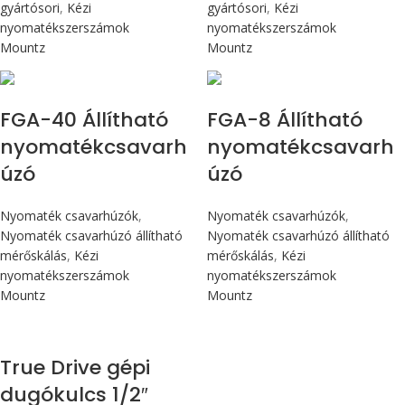
gyártósori
,
Kézi
gyártósori
,
Kézi
nyomatékszerszámok
nyomatékszerszámok
Mountz
Mountz
Max 4,5 Nm
Max 90 cN.m
FGA-40 Állítható
FGA-8 Állítható
nyomatékcsavarh
nyomatékcsavarh
úzó
úzó
Nyomaték csavarhúzók
,
Nyomaték csavarhúzók
,
Nyomaték csavarhúzó állítható
Nyomaték csavarhúzó állítható
mérőskálás
,
Kézi
mérőskálás
,
Kézi
nyomatékszerszámok
nyomatékszerszámok
Mountz
Mountz
True Drive gépi
dugókulcs 1/2″