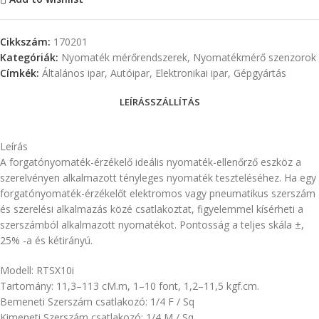
Cikkszám:
170201
Kategóriák:
Nyomaték mérőrendszerek
,
Nyomatékmérő szenzorok
Címkék:
Általános ipar
,
Autóipar
,
Elektronikai ipar
,
Gépgyártás
LEÍRÁS
SZÁLLÍTÁS
Leírás
A forgatónyomaték-érzékelő ideális nyomaték-ellenőrző eszköz a
szerelvényen alkalmazott tényleges nyomaték teszteléséhez. Ha egy
forgatónyomaték-érzékelőt elektromos vagy pneumatikus szerszám
és szerelési alkalmazás közé csatlakoztat, figyelemmel kísérheti a
szerszámból alkalmazott nyomatékot. Pontosság a teljes skála ±,
25% -a és kétirányú.
Modell: RTSX10i
Tartomány: 11,3–113 cM.m, 1–10 font, 1,2–11,5 kgf.cm.
Bemeneti Szerszám csatlakozó: 1/4 F / Sq
Kimeneti Szerszám csatlakozó: 1/4 M / Sq