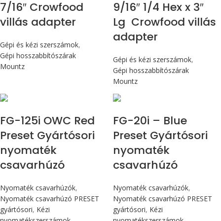
7/16″ Crowfood
9/16″ 1/4 Hex x 3″
villás adapter
Lg Crowfood villás
adapter
Gépi és kézi szerszámok
,
Gépi hosszabbítószárak
Gépi és kézi szerszámok
,
Mountz
Gépi hosszabbítószárak
Mountz
Max 14,1 Nm
Max 226 cN.m
FG-125i OWC Red
FG-20i – Blue
Preset Gyártósori
Preset Gyártósori
nyomaték
nyomaték
csavarhúzó
csavarhúzó
Nyomaték csavarhúzók
,
Nyomaték csavarhúzók
,
Nyomaték csavarhúzó PRESET
Nyomaték csavarhúzó PRESET
gyártósori
,
Kézi
gyártósori
,
Kézi
nyomatékszerszámok
nyomatékszerszámok