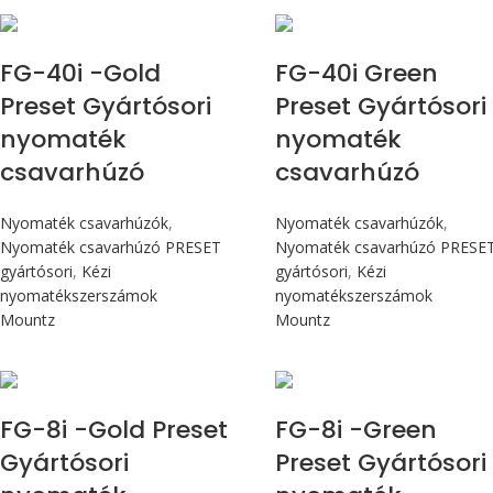
Max 4,5 Nm
Max 4,5 Nm
FG-40i -Gold
FG-40i Green
Preset Gyártósori
Preset Gyártósori
nyomaték
nyomaték
csavarhúzó
csavarhúzó
Nyomaték csavarhúzók
,
Nyomaték csavarhúzók
,
Nyomaték csavarhúzó PRESET
Nyomaték csavarhúzó PRESE
gyártósori
,
Kézi
gyártósori
,
Kézi
nyomatékszerszámok
nyomatékszerszámok
Mountz
Mountz
Max 90 cN.m
Max 90 cN.m
FG-8i -Gold Preset
FG-8i -Green
Gyártósori
Preset Gyártósori