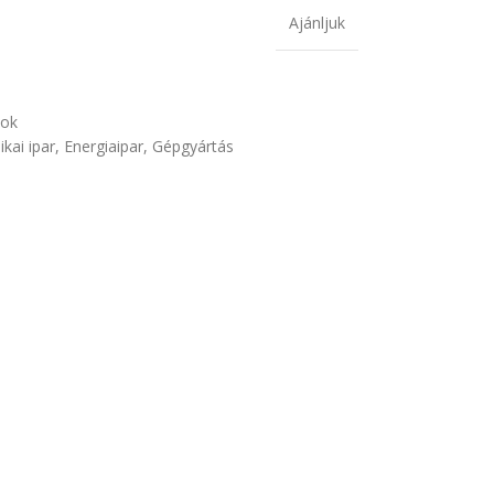
Ajánljuk
mok
ikai ipar
,
Energiaipar
,
Gépgyártás