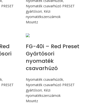
ók
,
Nyomaték csavarhúzók
,
ó PRESET
Nyomaték csavarhúzó PRESET
gyártósori
,
Kézi
nyomatékszerszámok
Mountz
cN.m
Max 4,5 Nm
Red
FG-40i – Red Preset
ósori
Gyártósori
nyomaték
csavarhúzó
ók
,
Nyomaték csavarhúzók
,
ó PRESET
Nyomaték csavarhúzó PRESET
gyártósori
,
Kézi
nyomatékszerszámok
Mountz