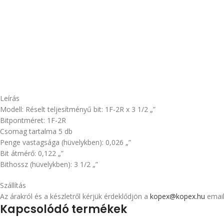
Leírás
Modell: Réselt teljesítményű bit: 1F-2R x 3 1/2 „”
Bitpontméret: 1F-2R
Csomag tartalma 5 db
Penge vastagsága (hüvelykben): 0,026 „”
Bit átmérő: 0,122 „”
Bithossz (hüvelykben): 3 1/2 „”
Szállítás
Az árakról és a készletről kérjük érdeklődjön a
kopex@kopex.hu
email
Kapcsolódó termékek