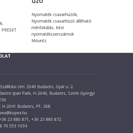
úzó
Nyomaték csavarhúzók
,
Nyomaték csavarhúzó állítható
ók
,
mérőskálás
,
Kézi
ó PRESET
nyomatékszerszámok
Mountz
OLAT
Szállítási cím: 2040 Budaörs, Gyár u. 2.
daörsi Ipari Park, H-2040, Budaörs, Szent-Györgyi
150.
 H-2041 Budaörs, Pf.: 268.
opex@kopex.hu
 +36 23 880 871, +36 23 880 872
36 70 553 1034