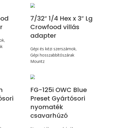
ood
7/32″ 1/4 Hex x 3″ Lg
r
Crowfood villás
adapter
mok
,
ak
Gépi és kézi szerszámok
,
Gépi hosszabbítószárak
Mountz
 Nm
Max 14,1 Nm
n
FG-125i OWC Blue
ósori
Preset Gyártósori
nyomaték
csavarhúzó