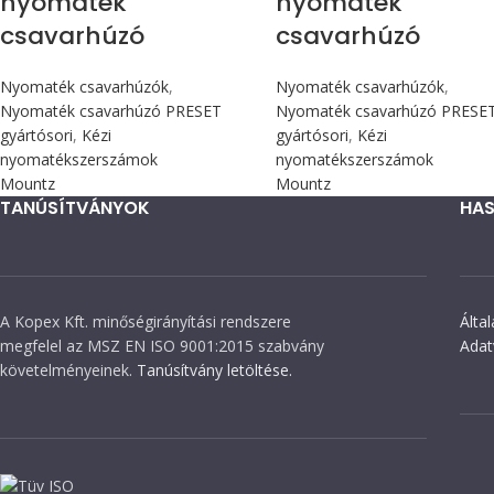
nyomaték
nyomaték
csavarhúzó
csavarhúzó
Nyomaték csavarhúzók
,
Nyomaték csavarhúzók
,
Nyomaték csavarhúzó PRESET
Nyomaték csavarhúzó PRESE
gyártósori
,
Kézi
gyártósori
,
Kézi
nyomatékszerszámok
nyomatékszerszámok
Mountz
Mountz
TANÚSÍTVÁNYOK
HAS
A Kopex Kft. minőségirányítási rendszere
Álta
megfelel az MSZ EN ISO 9001:2015 szabvány
Adat
követelményeinek.
Tanúsítvány letöltése.