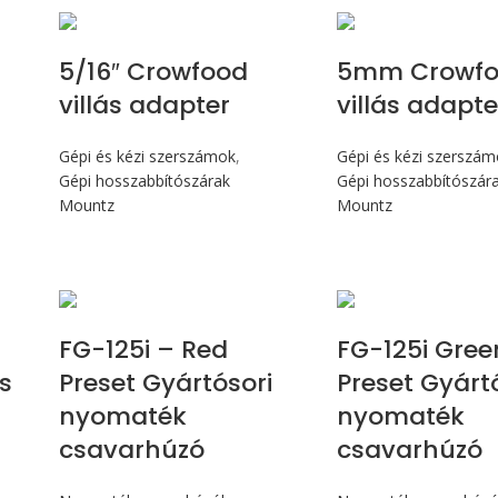
5/16″ Crowfood
5mm Crowf
villás adapter
villás adapte
Gépi és kézi szerszámok
,
Gépi és kézi szerszá
Gépi hosszabbítószárak
Gépi hosszabbítószár
Mountz
Mountz
Max 14,1 Nm
Max 14,1
FG-125i – Red
FG-125i Gree
s
Preset Gyártósori
Preset Gyárt
nyomaték
nyomaték
csavarhúzó
csavarhúzó