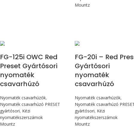
Mountz
Max 14,1 Nm
Max 226 cN.m
FG-125i OWC Red
FG-20i – Red Pres
Preset Gyártósori
Gyártósori
nyomaték
nyomaték
csavarhúzó
csavarhúzó
Nyomaték csavarhúzók
,
Nyomaték csavarhúzók
,
Nyomaték csavarhúzó PRESET
Nyomaték csavarhúzó PRESE
gyártósori
,
Kézi
gyártósori
,
Kézi
nyomatékszerszámok
nyomatékszerszámok
Mountz
Mountz