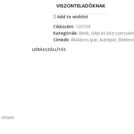
VISZONTELADÓKNAK
Add to wishlist
Cikkszám:
120734
Kategóriák:
Bitek
,
Gépi és kézi szerszá
Címkék:
Általános ipar
,
Autóipar
,
Elektron
LEÍRÁS
SZÁLLÍTÁS
 címen!