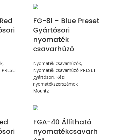
Nm
Max 90 cN.m
 Red
FG-8i – Blue Preset
ósori
Gyártósori
nyomaték
csavarhúzó
ók
,
Nyomaték csavarhúzók
,
ó PRESET
Nyomaték csavarhúzó PRESET
gyártósori
,
Kézi
nyomatékszerszámok
Mountz
N.m
Max 4,5 Nm
ed
FGA-40 Állítható
ósori
nyomatékcsavarh