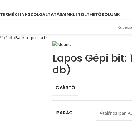
Kövessen minket!
Telefon: +36 23 880 871, +36
TERMÉKEINK
SZOLGÁLTATÁSAINK
LETÖLTHETŐ
RÓLUNK
Kövesse
2″ (5 db)
Back to products
Lapos Gépi bit: 
db)
GYÁRTÓ
IPARÁG
Általános ipar
,
Au