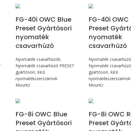
Max 4,5 Nm
Max 4,5 
FG-40i OWC Blue
FG-40i OWC
Preset Gyártósori
Preset Gyárt
nyomaték
nyomaték
csavarhúzó
csavarhúzó
Nyomaték csavarhúzók
,
Nyomaték csavarhúz
T
Nyomaték csavarhúzó PRESET
Nyomaték csavarhúz
gyártósori
,
Kézi
gyártósori
,
Kézi
nyomatékszerszámok
nyomatékszerszámok
Mountz
Mountz
Max 90 cN.m
Max 90 c
FG-8i OWC Blue
FG-8i OWC R
Preset Gyártósori
Preset Gyárt