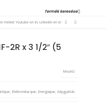
 23 880 872, +36 70 553 1034 • email: kopex@kopex.hu
Termék keresése
n minket Youtube-on és LinkedIn-en is!
1F-2R x 3 1/2″ (5
Mountz
tóipar
,
Elektronikai ipar
,
Energiaipar
,
Gépgyártás