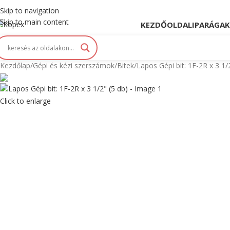
opex. Innováció és Tradíció kéz a kézben...
Skip to navigation
Skip to main content
KEZDŐOLDAL
IPARÁGAK
Kezdőlap
Gépi és kézi szerszámok
Bitek
Lapos Gépi bit: 1F-2R x 3 1/
Click to enlarge