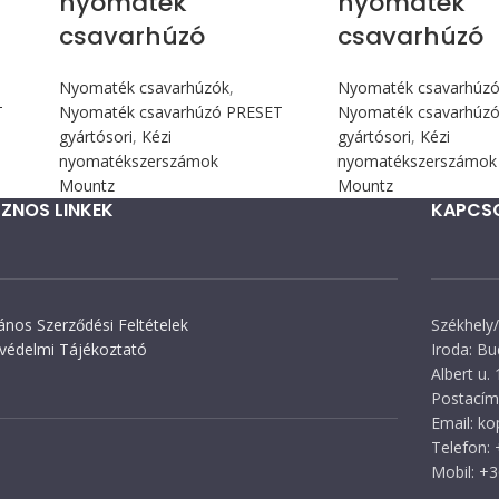
nyomaték
nyomaték
csavarhúzó
csavarhúzó
Nyomaték csavarhúzók
,
Nyomaték csavarhúz
T
Nyomaték csavarhúzó PRESET
Nyomaték csavarhúz
gyártósori
,
Kézi
gyártósori
,
Kézi
nyomatékszerszámok
nyomatékszerszámok
Mountz
Mountz
ZNOS LINKEK
KAPCS
lános Szerződési Feltételek
Székhely/
védelmi Tájékoztató
Iroda: Bu
Albert u. 
Postacím:
Email: k
Telefon:
Mobil: +