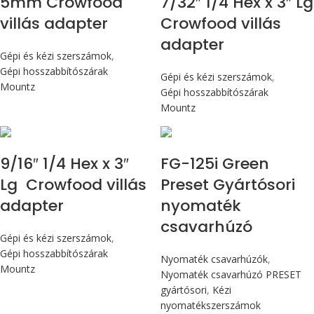
5mm Crowfood
7/32″ 1/4 Hex x 3″ Lg
villás adapter
Crowfood villás
adapter
Gépi és kézi szerszámok
,
Gépi hosszabbítószárak
Gépi és kézi szerszámok
,
Mountz
Gépi hosszabbítószárak
Mountz
Max 14,1 Nm
9/16″ 1/4 Hex x 3″
FG-125i Green
Lg Crowfood villás
Preset Gyártósori
adapter
nyomaték
csavarhúzó
Gépi és kézi szerszámok
,
Gépi hosszabbítószárak
Nyomaték csavarhúzók
,
Mountz
Nyomaték csavarhúzó PRESET
gyártósori
,
Kézi
nyomatékszerszámok