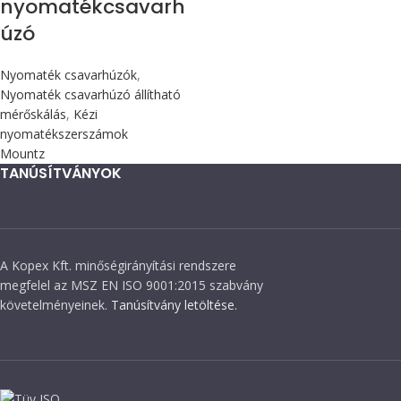
nyomatékcsavarh
úzó
Nyomaték csavarhúzók
,
Nyomaték csavarhúzó állítható
mérőskálás
,
Kézi
nyomatékszerszámok
Mountz
TANÚSÍTVÁNYOK
A Kopex Kft. minőségirányítási rendszere
megfelel az MSZ EN ISO 9001:2015 szabvány
követelményeinek.
Tanúsítvány letöltése.