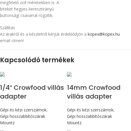
megfelelő zoll méretekben is. A
biteket hegyes keresztirányú
biztonsági csavarral rögzítik.
Szállítás
Az árakról és a készletről kérjük érdeklődjön a
kopex@kopex.hu
email címen!
Kapcsolódó termékek
1/4″ Crowfood villás
14mm Crowfood
adapter
villás adapter
Gépi és kézi szerszámok
,
Gépi és kézi szerszámok
,
Gépi hosszabbítószárak
Gépi hosszabbítószárak
Mountz
Mountz