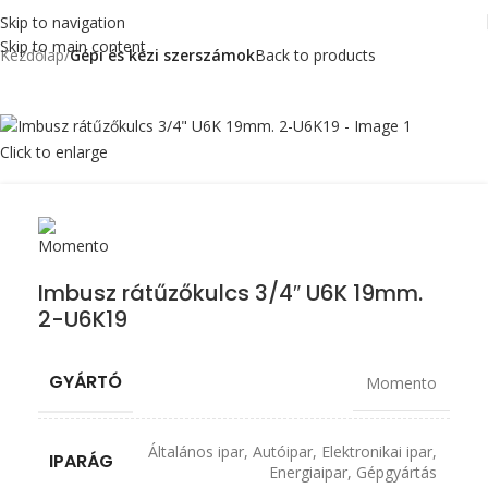
Skip to navigation
Skip to main content
Kezdőlap
Gépi és kézi szerszámok
Back to products
Click to enlarge
Imbusz rátűzőkulcs 3/4″ U6K 19mm.
2-U6K19
GYÁRTÓ
Momento
Általános ipar
,
Autóipar
,
Elektronikai ipar
,
IPARÁG
Energiaipar
,
Gépgyártás