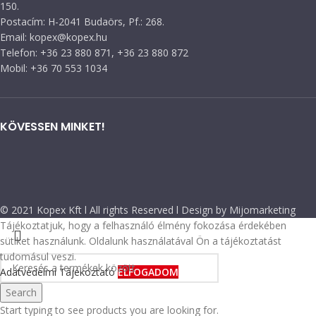
150.
Postacím: H-2041 Budaörs, Pf.: 268.
Email: kopex@kopex.hu
Telefon: +36 23 880 871, +36 23 880 872
Mobil: +36 70 553 1034
KÖVESSEN MINKET!
© 2021 Kopex Kft l All rights Reserved l Design by Mijomarketing
Tájékoztatjuk, hogy a felhasználó élmény fokozása érdekében
sütiket használunk. Oldalunk használatával Ön a tájékoztatást
tudomásul veszi.
Adatvédelmi Tájékoztató
ELFOGADOM
Search
Start typing to see products you are looking for.