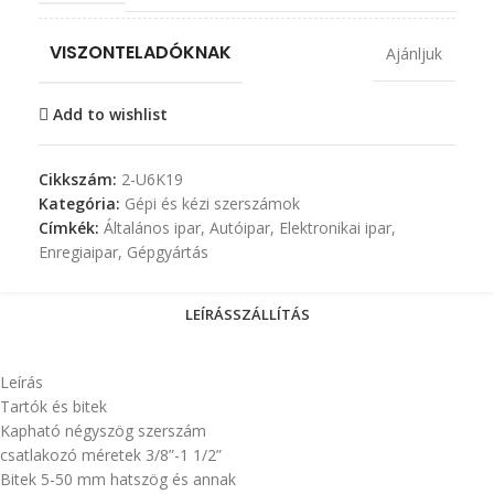
VISZONTELADÓKNAK
Ajánljuk
Add to wishlist
Cikkszám:
2-U6K19
Kategória:
Gépi és kézi szerszámok
Címkék:
Általános ipar
,
Autóipar
,
Elektronikai ipar
,
Enregiaipar
,
Gépgyártás
LEÍRÁS
SZÁLLÍTÁS
Leírás
Tartók és bitek
Kapható négyszög szerszám
csatlakozó méretek 3/8”-1 1/2”
Bitek 5-50 mm hatszög és annak