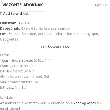
VISZONTELADÓKNAK
Ajánljuk
Add to wishlist
Cikkszám:
120126
Kategóriák:
Bitek
,
Gépi és kézi szerszámok
Címkék:
Általános ipar
,
Autóipar
,
Elektronikai ipar
,
Energiaipar
,
Gépgyártás
LEÍRÁS
SZÁLLÍTÁS
Leírás
Típus: Hexbetétbetét 5/16 x 1 „”
Csomag tartalma 10 db
Bit Hex méret: 5/16 „”
Állítsa be a csavar méretét: 5/8
Sapkacsavar mérete: 3/8
Bithossz (in): 1 „”
Szállítás
Az árakról és a készletről kérjük érdeklődjön a
kopex@kopex.hu
email címen!