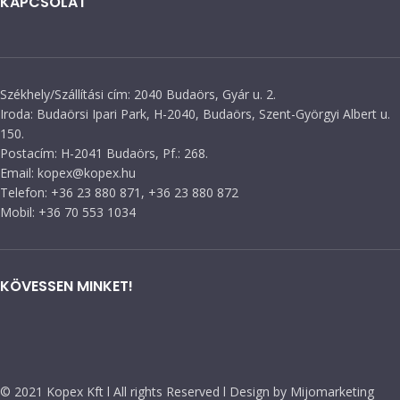
KAPCSOLAT
Székhely/Szállítási cím: 2040 Budaörs, Gyár u. 2.
Iroda: Budaörsi Ipari Park, H-2040, Budaörs, Szent-Györgyi Albert u.
150.
Postacím: H-2041 Budaörs, Pf.: 268.
Email: kopex@kopex.hu
Telefon: +36 23 880 871, +36 23 880 872
Mobil: +36 70 553 1034
KÖVESSEN MINKET!
© 2021 Kopex Kft l All rights Reserved l Design by Mijomarketing