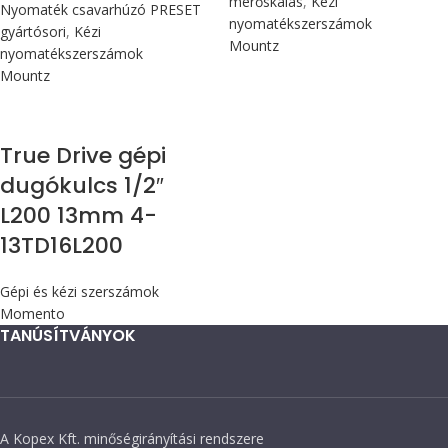
mérőskálás
,
Kézi
Nyomaték csavarhúzó PRESET
nyomatékszerszámok
gyártósori
,
Kézi
Mountz
nyomatékszerszámok
Mountz
True Drive gépi
dugókulcs 1/2″
L200 13mm 4-
13TD16L200
Gépi és kézi szerszámok
Momento
TANÚSÍTVÁNYOK
A Kopex Kft. minőségirányítási rendszere