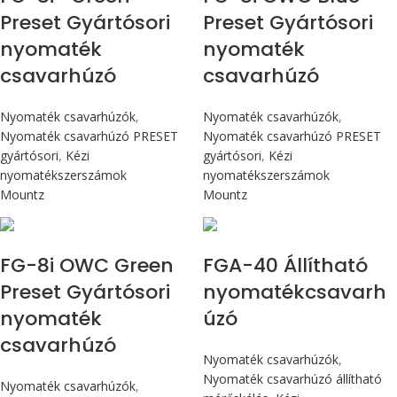
Preset Gyártósori
Preset Gyártósori
nyomaték
nyomaték
csavarhúzó
csavarhúzó
Nyomaték csavarhúzók
,
Nyomaték csavarhúzók
,
Nyomaték csavarhúzó PRESET
Nyomaték csavarhúzó PRESET
gyártósori
,
Kézi
gyártósori
,
Kézi
nyomatékszerszámok
nyomatékszerszámok
Mountz
Mountz
Max 90 cN.m
Max 4,5 Nm
FG-8i OWC Green
FGA-40 Állítható
Preset Gyártósori
nyomatékcsavarh
nyomaték
úzó
csavarhúzó
Nyomaték csavarhúzók
,
Nyomaték csavarhúzó állítható
Nyomaték csavarhúzók
,