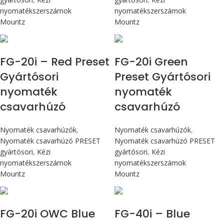
nyomatékszerszámok
nyomatékszerszámok
Mountz
Mountz
Max 226 cN.m
Max 226 cN.m
FG-20i – Red Preset
FG-20i Green
Gyártósori
Preset Gyártósori
nyomaték
nyomaték
csavarhúzó
csavarhúzó
Nyomaték csavarhúzók
,
Nyomaték csavarhúzók
,
Nyomaték csavarhúzó PRESET
Nyomaték csavarhúzó PRESET
gyártósori
,
Kézi
gyártósori
,
Kézi
nyomatékszerszámok
nyomatékszerszámok
Mountz
Mountz
Max 226 cN.m
Max 4,5 Nm
FG-20i OWC Blue
FG-40i – Blue