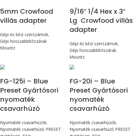
5mm Crowfood
9/16″ 1/4 Hex x 3″
villás adapter
Lg Crowfood villás
adapter
Gépi és kézi szerszámok
,
Gépi hosszabbítószárak
Gépi és kézi szerszámok
,
Mountz
Gépi hosszabbítószárak
Mountz
Max 14,1 Nm
Max 226 cN.m
FG-125i – Blue
FG-20i – Blue
Preset Gyártósori
Preset Gyártósori
nyomaték
nyomaték
csavarhúzó
csavarhúzó
Nyomaték csavarhúzók
,
Nyomaték csavarhúzók
,
Nyomaték csavarhúzó PRESET
Nyomaték csavarhúzó PRESET
gyártósori
,
Kézi
gyártósori
,
Kézi