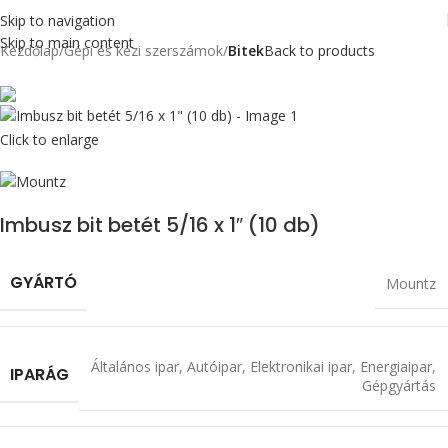
Skip to navigation
Skip to main content
Kezdőlap
Gépi és kézi szerszámok
Bitek
Back to products
Click to enlarge
Imbusz bit betét 5/16 x 1″ (10 db)
GYÁRTÓ
Mountz
Általános ipar
,
Autóipar
,
Elektronikai ipar
,
Energiaipar
,
IPARÁG
Gépgyártás