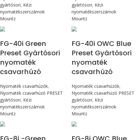
gyártósori
,
Kézi
gyártósori
,
Kézi
nyomatékszerszámok
nyomatékszerszámok
Mountz
Mountz
Max 4,5 Nm
Max 4,5 Nm
FG-40i Green
FG-40i OWC Blue
Preset Gyártósori
Preset Gyártósori
nyomaték
nyomaték
csavarhúzó
csavarhúzó
Nyomaték csavarhúzók
,
Nyomaték csavarhúzók
,
Nyomaték csavarhúzó PRESET
Nyomaték csavarhúzó PRESET
gyártósori
,
Kézi
gyártósori
,
Kézi
nyomatékszerszámok
nyomatékszerszámok
Mountz
Mountz
Max 90 cN.m
Max 90 cN.m
FG-8i -Green
FG-8i OWC Blue