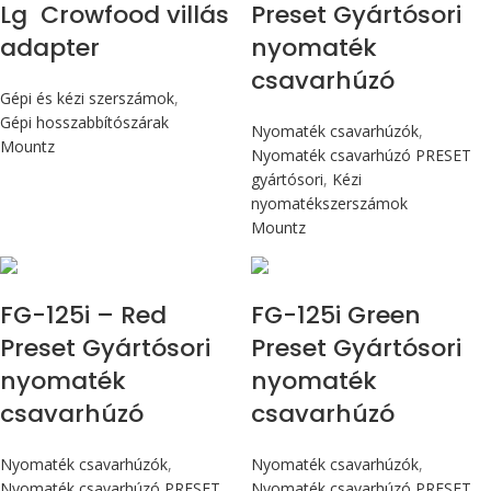
Lg Crowfood villás
Preset Gyártósori
adapter
nyomaték
csavarhúzó
Gépi és kézi szerszámok
,
Gépi hosszabbítószárak
Nyomaték csavarhúzók
,
Mountz
Nyomaték csavarhúzó PRESET
gyártósori
,
Kézi
nyomatékszerszámok
Mountz
Max 14,1 Nm
Max 14,1 Nm
FG-125i – Red
FG-125i Green
Preset Gyártósori
Preset Gyártósori
nyomaték
nyomaték
csavarhúzó
csavarhúzó
Nyomaték csavarhúzók
,
Nyomaték csavarhúzók
,
Nyomaték csavarhúzó PRESET
Nyomaték csavarhúzó PRESET