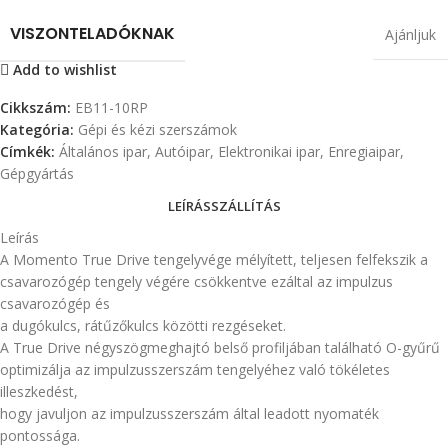
VISZONTELADÓKNAK
Ajánljuk
Add to wishlist
Cikkszám:
EB11-10RP
Kategória:
Gépi és kézi szerszámok
Címkék:
Általános ipar
,
Autóipar
,
Elektronikai ipar
,
Enregiaipar
,
Gépgyártás
LEÍRÁS
SZÁLLÍTÁS
Leírás
A Momento True Drive tengelyvége mélyített, teljesen felfekszik a
csavarozógép tengely végére csökkentve ezáltal az impulzus
csavarozógép és
a dugókulcs, rátűzőkulcs közötti rezgéseket.
A True Drive négyszögmeghajtó belső profiljában található O-gyűrű
optimizálja az impulzusszerszám tengelyéhez való tökéletes
illeszkedést,
hogy javuljon az impulzusszerszám által leadott nyomaték
pontossága.