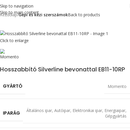
Skip to navigation
Skip to main content
Kezdőlap
Gépi és kézi szerszámok
Back to products
Click to enlarge
Hosszabbító Silverline bevonattal EB11-10RP
GYÁRTÓ
Momento
Általános ipar
,
Autóipar
,
Elektronikai ipar
,
Energiaipar
,
IPARÁG
Gépgyártás