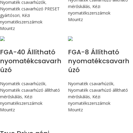
Nyomaték csavarhúzók
,
mérőskálás
,
Kézi
Nyomaték csavarhúzó PRESET
nyomatékszerszámok
gyártósori
,
Kézi
Mountz
nyomatékszerszámok
Mountz
Max 4,5 Nm
Max 90 cN.m
FGA-40 Állítható
FGA-8 Állítható
nyomatékcsavarh
nyomatékcsavarh
úzó
úzó
Nyomaték csavarhúzók
,
Nyomaték csavarhúzók
,
Nyomaték csavarhúzó állítható
Nyomaték csavarhúzó állítható
mérőskálás
,
Kézi
mérőskálás
,
Kézi
nyomatékszerszámok
nyomatékszerszámok
Mountz
Mountz