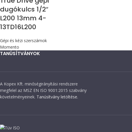
True Drive gépi
dugókulcs 1/2″
L200 13mm 4-
13TD16L200
Gépi és kézi szerszámok
Momento
TANÚSÍTVÁNYOK
A Kopex Kft. minőségirányítási rendszere
megfelel az MSZ EN ISO 9001:2015 szabvány
követelményeinek.
Tanúsítvány letöltése.