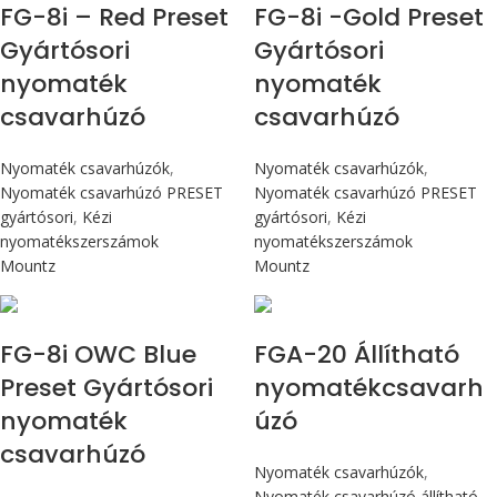
FG-8i – Red Preset
FG-8i -Gold Preset
Gyártósori
Gyártósori
nyomaték
nyomaték
csavarhúzó
csavarhúzó
Nyomaték csavarhúzók
,
Nyomaték csavarhúzók
,
Nyomaték csavarhúzó PRESET
Nyomaték csavarhúzó PRESET
gyártósori
,
Kézi
gyártósori
,
Kézi
nyomatékszerszámok
nyomatékszerszámok
Mountz
Mountz
Max 90 cN.m
Max 226 cN.m
FG-8i OWC Blue
FGA-20 Állítható
Preset Gyártósori
nyomatékcsavarh
nyomaték
úzó
csavarhúzó
Nyomaték csavarhúzók
,
Nyomaték csavarhúzó állítható