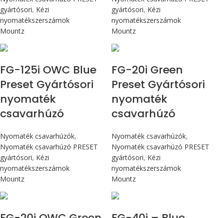
gyártósori
,
Kézi
gyártósori
,
Kézi
nyomatékszerszámok
nyomatékszerszámok
Mountz
Mountz
Max 14,1 Nm
Max 226 cN.m
FG-125i OWC Blue
FG-20i Green
Preset Gyártósori
Preset Gyártósori
nyomaték
nyomaték
csavarhúzó
csavarhúzó
Nyomaték csavarhúzók
,
Nyomaték csavarhúzók
,
Nyomaték csavarhúzó PRESET
Nyomaték csavarhúzó PRESET
gyártósori
,
Kézi
gyártósori
,
Kézi
nyomatékszerszámok
nyomatékszerszámok
Mountz
Mountz
Max 226 cN.m
Max 4,5 Nm
FG-20i OWC Green
FG-40i – Blue