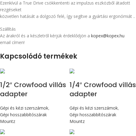
Ezenkívül a True Drive csökkententi az impulzus eszközből átadott
rezgéseket
közvetlen hatását a dolgozó felé, így segítve a gyártási ergonómiát ..
Szállítás
Az árakról és a készletről kérjük érdeklődjön a
kopex@kopex.hu
email címen!
Kapcsolódó termékek
1/2″ Crowfood villás
1/4″ Crowfood villás
adapter
adapter
Gépi és kézi szerszámok
,
Gépi és kézi szerszámok
,
Gépi hosszabbítószárak
Gépi hosszabbítószárak
Mountz
Mountz