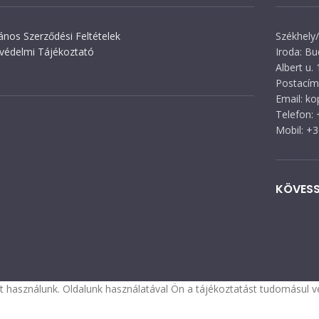
lános Szerződési Feltételek
Székhely/
védelmi Tájékoztató
Iroda: Bu
Albert u. 
Postacím:
Email: k
Telefon:
Mobil: +
KÖVESS
 használunk. Oldalunk használatával Ön a tájékoztatást tudomásul ve