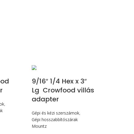
ood
9/16″ 1/4 Hex x 3″
r
Lg Crowfood villás
adapter
mok
,
ak
Gépi és kézi szerszámok
,
Gépi hosszabbítószárak
Mountz