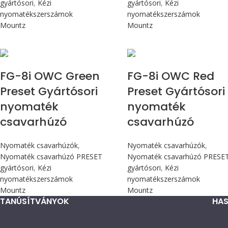
gyártósori
,
Kézi
gyártósori
,
Kézi
nyomatékszerszámok
nyomatékszerszámok
Mountz
Mountz
Max 90 cN.m
Max 90 cN.m
FG-8i OWC Green
FG-8i OWC Red
Preset Gyártósori
Preset Gyártósori
nyomaték
nyomaték
csavarhúzó
csavarhúzó
Nyomaték csavarhúzók
,
Nyomaték csavarhúzók
,
Nyomaték csavarhúzó PRESET
Nyomaték csavarhúzó PRESE
gyártósori
,
Kézi
gyártósori
,
Kézi
nyomatékszerszámok
nyomatékszerszámok
Mountz
Mountz
TANÚSÍTVÁNYOK
HAS