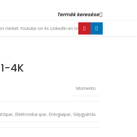
 23 880 872, +36 70 553 1034 • email: kopex@kopex.hu
Termék keresése
n minket Youtube-on és LinkedIn-en is!
11-4K
Momento
tóipar
,
Elektronikai ipar
,
Energiaipar
,
Gépgyártás