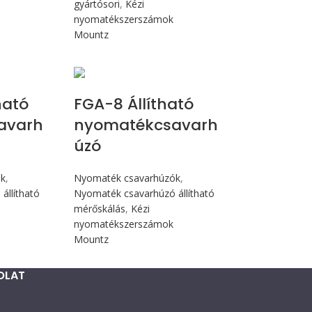
gyártósori
,
Kézi
nyomatékszerszámok
Mountz
Nm
Max 90 cN.m
ható
FGA-8 Állítható
avarh
nyomatékcsavarh
úzó
ók
,
Nyomaték csavarhúzók
,
állítható
Nyomaték csavarhúzó állítható
mérőskálás
,
Kézi
nyomatékszerszámok
Mountz
OLAT