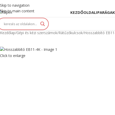
opex. Innováció és Tradíció kéz a kézben...
Skip to navigation
Skip to main content
KEZDŐOLDAL
IPARÁGAK
Kezdőlap
Gépi és kézi szerszámok
Rátűzőkulcsok
Hosszabbító EB11
Click to enlarge