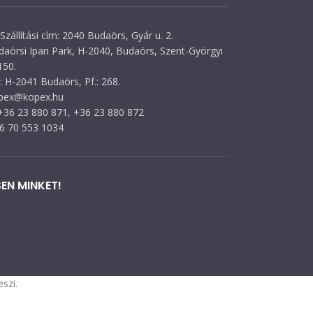
Szállítási cím: 2040 Budaörs, Gyár u. 2.
daörsi Ipari Park, H-2040, Budaörs, Szent-Györgyi
150.
 H-2041 Budaörs, Pf.: 268.
opex@kopex.hu
 +36 23 880 871, +36 23 880 872
36 70 553 1034
EN MINKET!
szi.