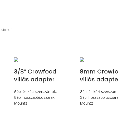
 címen!
3/8″ Crowfood
8mm Crowf
villás adapter
villás adapte
Gépi és kézi szerszámok
,
Gépi és kézi szerszá
Gépi hosszabbítószárak
Gépi hosszabbítószár
Mountz
Mountz