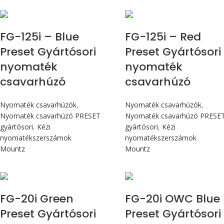
Max 14,1 Nm
Max 14,1 Nm
FG-125i – Blue
FG-125i – Red
Preset Gyártósori
Preset Gyártósori
nyomaték
nyomaték
csavarhúzó
csavarhúzó
Nyomaték csavarhúzók
,
Nyomaték csavarhúzók
,
Nyomaték csavarhúzó PRESET
Nyomaték csavarhúzó PRESE
gyártósori
,
Kézi
gyártósori
,
Kézi
nyomatékszerszámok
nyomatékszerszámok
Mountz
Mountz
Max 226 cN.m
Max 226 cN.m
FG-20i Green
FG-20i OWC Blue
Preset Gyártósori
Preset Gyártósori