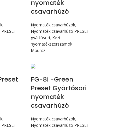
nyomaték
csavarhúzó
ók
,
Nyomaték csavarhúzók
,
ó PRESET
Nyomaték csavarhúzó PRESET
gyártósori
,
Kézi
nyomatékszerszámok
Mountz
N.m
Max 90 cN.m
Preset
FG-8i -Green
Preset Gyártósori
nyomaték
csavarhúzó
ók
,
Nyomaték csavarhúzók
,
ó PRESET
Nyomaték csavarhúzó PRESET