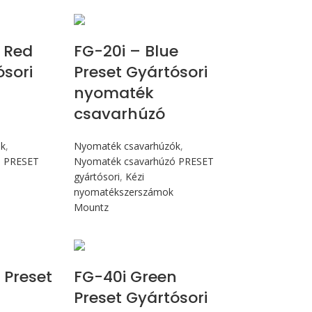
 Nm
Max 226 cN.m
 Red
FG-20i – Blue
ósori
Preset Gyártósori
nyomaték
csavarhúzó
ók
,
Nyomaték csavarhúzók
,
ó PRESET
Nyomaték csavarhúzó PRESET
gyártósori
,
Kézi
nyomatékszerszámok
Mountz
Nm
Max 4,5 Nm
 Preset
FG-40i Green
Preset Gyártósori