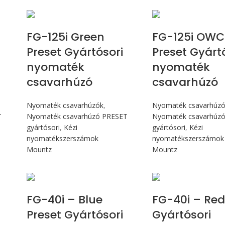
Max 14,1 Nm
Max 14,1
FG-125i Green
FG-125i OWC
Preset Gyártósori
Preset Gyárt
nyomaték
nyomaték
csavarhúzó
csavarhúzó
Nyomaték csavarhúzók
,
Nyomaték csavarhúz
T
Nyomaték csavarhúzó PRESET
Nyomaték csavarhúz
gyártósori
,
Kézi
gyártósori
,
Kézi
nyomatékszerszámok
nyomatékszerszámok
Mountz
Mountz
Max 4,5 Nm
Max 4,5 
FG-40i – Blue
FG-40i – Red
Preset Gyártósori
Gyártósori