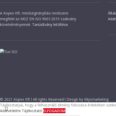
A Kopex Kft. minőségirányítási rendszere
Álta
megfelel az MSZ EN ISO 9001:2015 szabvány
Adat
követelményeinek.
Tanúsítvány letöltése.
© 2021 Kopex Kft l All rights Reserved l Design by Mijomarketing
Tájékoztatjuk, hogy a felhasználó élmény fokozása érdekében sütiket
Adatvédelmi Tájékoztató
ELFOGADOM