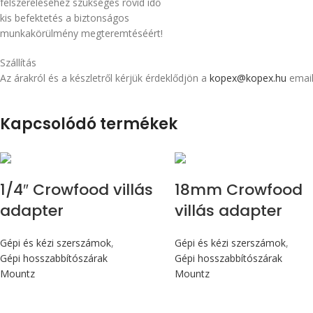
felszereléséhez szükséges rövid idő
kis befektetés a biztonságos
munkakörülmény megteremtéséért!
Szállítás
Az árakról és a készletről kérjük érdeklődjön a
kopex@kopex.hu
email
Kapcsolódó termékek
1/4″ Crowfood villás
18mm Crowfood
adapter
villás adapter
Gépi és kézi szerszámok
,
Gépi és kézi szerszámok
,
Gépi hosszabbítószárak
Gépi hosszabbítószárak
Mountz
Mountz