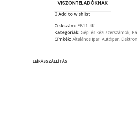
VISZONTELADÓKNAK
Add to wishlist
Cikkszám:
EB11-4K
Kategóriák:
Gépi és kézi szerszámok
,
Rá
Címkék:
Általános ipar
,
Autóipar
,
Elektron
LEÍRÁS
SZÁLLÍTÁS