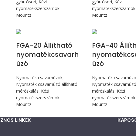
gyártósori
,
Kézi
gyártósori
,
Kézi
nyomatékszerszámok
nyomatékszerszámok
Mountz
Mountz
Max 226 cN.m
Max 4,5 
FGA-20 Állítható
FGA-40 Állít
nyomatékcsavarh
nyomatékcs
úzó
úzó
Nyomaték csavarhúzók
,
Nyomaték csavarhúz
Nyomaték csavarhúzó állítható
Nyomaték csavarhúzó 
mérőskálás
,
Kézi
mérőskálás
,
Kézi
T
nyomatékszerszámok
nyomatékszerszámok
Mountz
Mountz
ZNOS LINKEK
KAPCS