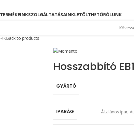
Kövessen minket!
Telefon: +36 23 880 871, +36
TERMÉKEINK
SZOLGÁLTATÁSAINK
LETÖLTHETŐ
RÓLUNK
Kövesse
-4K
Back to products
Hosszabbító EB
GYÁRTÓ
IPARÁG
Általános ipar
,
Au