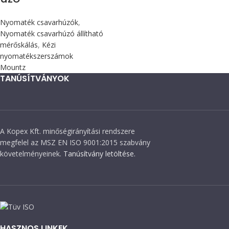
Nyomaték csavarhúzók
,
Nyomaték csavarhúzó állítható
mérőskálás
,
Kézi
nyomatékszerszámok
Mountz
TANÚSÍTVÁNYOK
A Kopex Kft. minőségirányítási rendszere
megfelel az MSZ EN ISO 9001:2015 szabvány
követelményeinek.
Tanúsítvány letöltése.
HASZNOS LINKEK