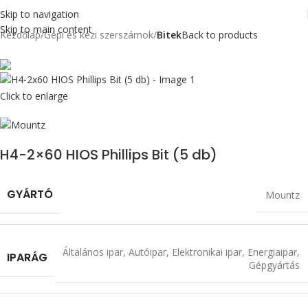
Skip to navigation
Skip to main content
Kezdőlap
Gépi és kézi szerszámok
Bitek
Back to products
Click to enlarge
H4-2×60 HIOS Phillips Bit (5 db)
GYÁRTÓ
Mountz
Általános ipar
,
Autóipar
,
Elektronikai ipar
,
Energiaipar
,
IPARÁG
Gépgyártás