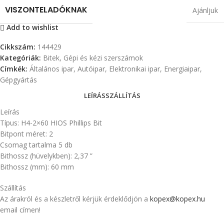
VISZONTELADÓKNAK
Ajánljuk
Add to wishlist
Cikkszám:
144429
Kategóriák:
Bitek
,
Gépi és kézi szerszámok
Címkék:
Általános ipar
,
Autóipar
,
Elektronikai ipar
,
Energiaipar
,
Gépgyártás
LEÍRÁS
SZÁLLÍTÁS
Leírás
Típus: H4-2×60 HIOS Phillips Bit
Bitpont méret: 2
Csomag tartalma 5 db
Bithossz (hüvelykben): 2,37 ”
Bithossz (mm): 60 mm
Szállítás
Az árakról és a készletről kérjük érdeklődjön a
kopex@kopex.hu
email címen!