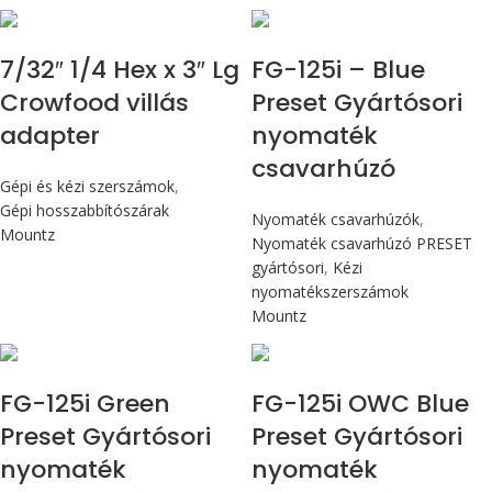
Max 14,1 Nm
7/32″ 1/4 Hex x 3″ Lg
FG-125i – Blue
Crowfood villás
Preset Gyártósori
adapter
nyomaték
csavarhúzó
Gépi és kézi szerszámok
,
Gépi hosszabbítószárak
Nyomaték csavarhúzók
,
Mountz
Nyomaték csavarhúzó PRESET
gyártósori
,
Kézi
nyomatékszerszámok
Mountz
Max 14,1 Nm
Max 14,1 Nm
FG-125i Green
FG-125i OWC Blue
Preset Gyártósori
Preset Gyártósori
nyomaték
nyomaték