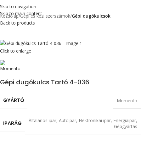
Skip to navigation
Skip to main content
Kezdőlap
Gépi és kézi szerszámok
Gépi dugókulcsok
Back to products
Click to enlarge
Gépi dugókulcs Tartó 4-036
GYÁRTÓ
Momento
Általános ipar
,
Autóipar
,
Elektronikai ipar
,
Energiaipar
,
IPARÁG
Gépgyártás