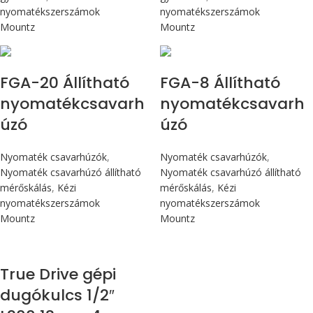
nyomatékszerszámok
nyomatékszerszámok
Mountz
Mountz
Max 226 cN.m
Max 90 cN.m
FGA-20 Állítható
FGA-8 Állítható
nyomatékcsavarh
nyomatékcsavarh
úzó
úzó
Nyomaték csavarhúzók
,
Nyomaték csavarhúzók
,
Nyomaték csavarhúzó állítható
Nyomaték csavarhúzó állítható
mérőskálás
,
Kézi
mérőskálás
,
Kézi
nyomatékszerszámok
nyomatékszerszámok
Mountz
Mountz
True Drive gépi
dugókulcs 1/2″