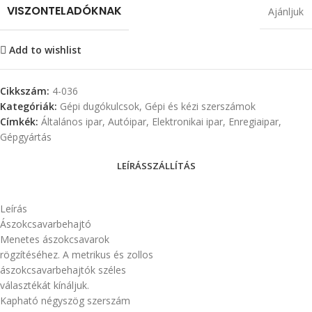
VISZONTELADÓKNAK
Ajánljuk
Add to wishlist
Cikkszám:
4-036
Kategóriák:
Gépi dugókulcsok
,
Gépi és kézi szerszámok
Címkék:
Általános ipar
,
Autóipar
,
Elektronikai ipar
,
Enregiaipar
,
Gépgyártás
LEÍRÁS
SZÁLLÍTÁS
Leírás
Ászokcsavarbehajtó
Menetes ászokcsavarok
rögzítéséhez. A metrikus és zollos
ászokcsavarbehajtók széles
választékát kínáljuk.
Kapható négyszög szerszám