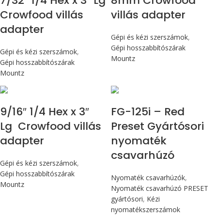
7/32″ 1/4 Hex x 3″ Lg
8mm Crowfood
Crowfood villás
villás adapter
adapter
Gépi és kézi szerszámok
,
Gépi hosszabbítószárak
Gépi és kézi szerszámok
,
Mountz
Gépi hosszabbítószárak
Mountz
Max 14,1 Nm
9/16″ 1/4 Hex x 3″
FG-125i – Red
Lg Crowfood villás
Preset Gyártósori
adapter
nyomaték
csavarhúzó
Gépi és kézi szerszámok
,
Gépi hosszabbítószárak
Nyomaték csavarhúzók
,
Mountz
Nyomaték csavarhúzó PRESET
gyártósori
,
Kézi
nyomatékszerszámok