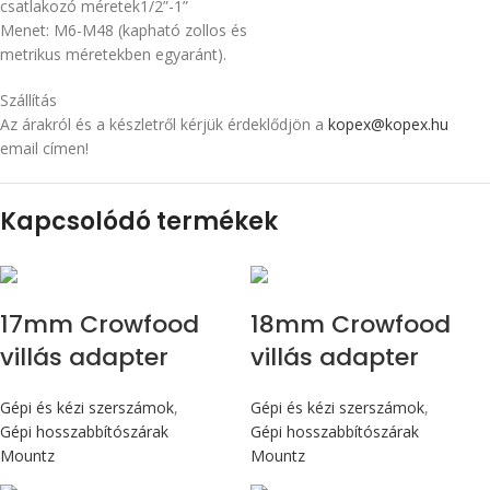
csatlakozó méretek1/2”-1”
Menet: M6-M48 (kapható zollos és
metrikus méretekben egyaránt).
Szállítás
Az árakról és a készletről kérjük érdeklődjön a
kopex@kopex.hu
email címen!
Kapcsolódó termékek
17mm Crowfood
18mm Crowfood
villás adapter
villás adapter
Gépi és kézi szerszámok
,
Gépi és kézi szerszámok
,
Gépi hosszabbítószárak
Gépi hosszabbítószárak
Mountz
Mountz