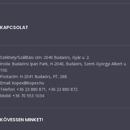
KAPCSOLAT
Székhely/Szállítási cím: 2040 Budaörs, Gyár u. 2.
Iroda: Budaörsi Ipari Park, H-2040, Budaörs, Szent-Györgyi Albert u.
150.
Postacím: H-2041 Budaörs, Pf.: 268.
Email: kopex@kopex.hu
Telefon: +36 23 880 871, +36 23 880 872
Mobil: +36 70 553 1034
KÖVESSEN MINKET!