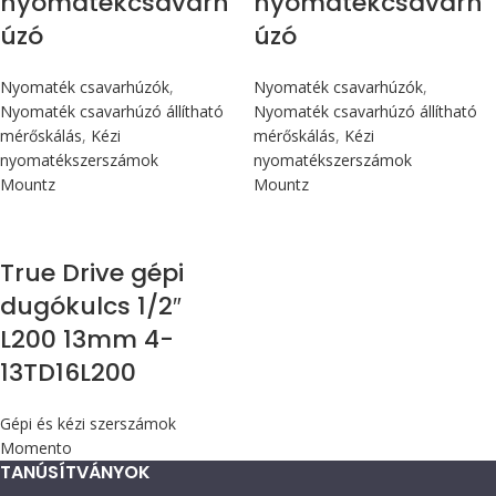
nyomatékcsavarh
nyomatékcsavarh
úzó
úzó
Nyomaték csavarhúzók
,
Nyomaték csavarhúzók
,
Nyomaték csavarhúzó állítható
Nyomaték csavarhúzó állítható
mérőskálás
,
Kézi
mérőskálás
,
Kézi
nyomatékszerszámok
nyomatékszerszámok
Mountz
Mountz
True Drive gépi
dugókulcs 1/2″
L200 13mm 4-
13TD16L200
Gépi és kézi szerszámok
Momento
TANÚSÍTVÁNYOK