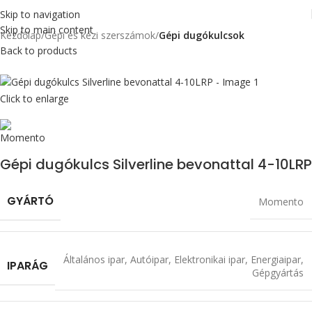
Skip to navigation
Skip to main content
Kezdőlap
Gépi és kézi szerszámok
Gépi dugókulcsok
Back to products
Click to enlarge
Gépi dugókulcs Silverline bevonattal 4-10LRP
GYÁRTÓ
Momento
Általános ipar
,
Autóipar
,
Elektronikai ipar
,
Energiaipar
,
IPARÁG
Gépgyártás