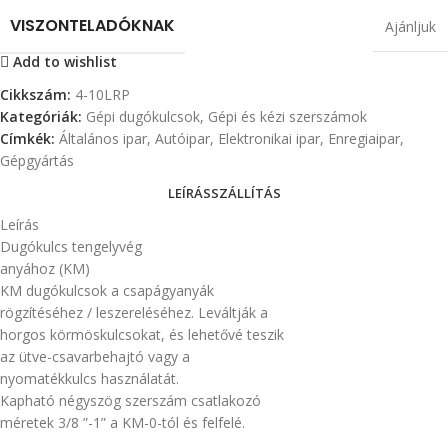
VISZONTELADÓKNAK
Ajánljuk
Add to wishlist
Cikkszám:
4-10LRP
Kategóriák:
Gépi dugókulcsok
,
Gépi és kézi szerszámok
Címkék:
Általános ipar
,
Autóipar
,
Elektronikai ipar
,
Enregiaipar
,
Gépgyártás
LEÍRÁS
SZÁLLÍTÁS
Leírás
Dugókulcs tengelyvég
anyához (KM)
KM dugókulcsok a csapágyanyák
rögzítéséhez / leszereléséhez. Leváltják a
horgos körmöskulcsokat, és lehetővé teszik
az ütve-csavarbehajtó vagy a
nyomatékkulcs használatát.
Kapható négyszög szerszám csatlakozó
méretek 3/8 ”-1” a KM-0-tól és felfelé.