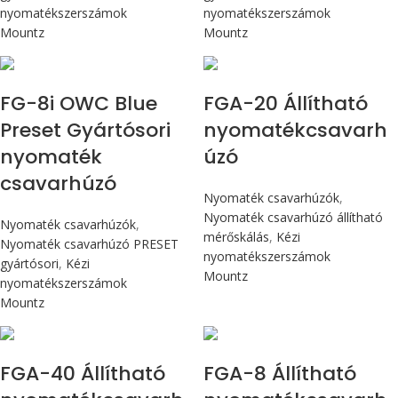
nyomatékszerszámok
nyomatékszerszámok
Mountz
Mountz
Max 90 cN.m
Max 226 cN.m
FG-8i OWC Blue
FGA-20 Állítható
Preset Gyártósori
nyomatékcsavarh
nyomaték
úzó
csavarhúzó
Nyomaték csavarhúzók
,
Nyomaték csavarhúzó állítható
Nyomaték csavarhúzók
,
mérőskálás
,
Kézi
Nyomaték csavarhúzó PRESET
nyomatékszerszámok
gyártósori
,
Kézi
Mountz
nyomatékszerszámok
Mountz
Max 4,5 Nm
Max 90 cN.m
FGA-40 Állítható
FGA-8 Állítható