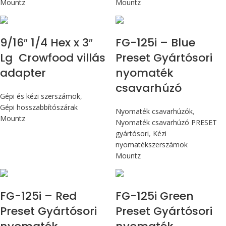
Mountz
Mountz
Max 14,1 Nm
9/16″ 1/4 Hex x 3″
FG-125i – Blue
Lg Crowfood villás
Preset Gyártósori
adapter
nyomaték
csavarhúzó
Gépi és kézi szerszámok
,
Gépi hosszabbítószárak
Nyomaték csavarhúzók
,
Mountz
Nyomaték csavarhúzó PRESET
gyártósori
,
Kézi
nyomatékszerszámok
Mountz
Max 14,1 Nm
Max 14,1 Nm
FG-125i – Red
FG-125i Green
Preset Gyártósori
Preset Gyártósori