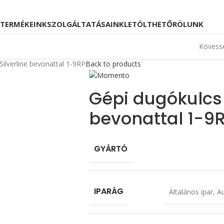
Kövessen minket!
Telefon: +36 23 880 871, +36
TERMÉKEINK
SZOLGÁLTATÁSAINK
LETÖLTHETŐ
RÓLUNK
Kövesse
Silverline bevonattal 1-9RP
Back to products
Gépi dugókulcs 
bevonattal 1-9
GYÁRTÓ
IPARÁG
Általános ipar
,
Au