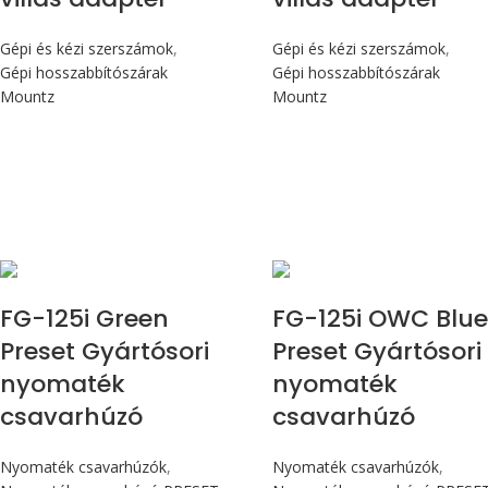
Gépi és kézi szerszámok
,
Gépi és kézi szerszámok
,
Gépi hosszabbítószárak
Gépi hosszabbítószárak
Mountz
Mountz
Max 14,1 Nm
Max 14,1 Nm
FG-125i Green
FG-125i OWC Blu
Preset Gyártósori
Preset Gyártósori
nyomaték
nyomaték
csavarhúzó
csavarhúzó
Nyomaték csavarhúzók
,
Nyomaték csavarhúzók
,