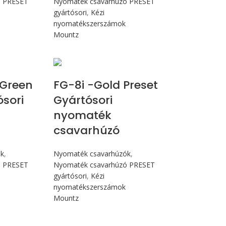
ó PRESET
Nyomaték csavarhúzó PRESET
gyártósori
,
Kézi
nyomatékszerszámok
Mountz
Nm
Max 90 cN.m
Green
FG-8i -Gold Preset
ósori
Gyártósori
nyomaték
csavarhúzó
ók
,
Nyomaték csavarhúzók
,
ó PRESET
Nyomaték csavarhúzó PRESET
gyártósori
,
Kézi
nyomatékszerszámok
Mountz
N.m