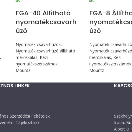
FGA-40 Állítható
FGA-8 Állíth
nyomatékcsavarh
nyomatékcs
úzó
úzó
Nyomaték csavarhúzók
,
Nyomaték csavarhúz
Nyomaték csavarhúzó állítható
Nyomaték csavarhúzó 
mérőskálás
,
Kézi
mérőskálás
,
Kézi
T
nyomatékszerszámok
nyomatékszerszámok
Mountz
Mountz
ZNOS LINKEK
KAPCS
lános Szerződési Feltételek
Székhely/
védelmi Tájékoztató
Iroda: Bu
Albert u. 