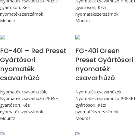
Nyomaték csavarhúzó PRESET
Nyomaték csavarhúzó PRESE
gyártósori
,
Kézi
gyártósori
,
Kézi
nyomatékszerszámok
nyomatékszerszámok
Mountz
Mountz
Max 4,5 Nm
Max 4,5 Nm
FG-40i – Red Preset
FG-40i Green
Gyártósori
Preset Gyártósori
nyomaték
nyomaték
csavarhúzó
csavarhúzó
Nyomaték csavarhúzók
,
Nyomaték csavarhúzók
,
Nyomaték csavarhúzó PRESET
Nyomaték csavarhúzó PRESE
gyártósori
,
Kézi
gyártósori
,
Kézi
nyomatékszerszámok
nyomatékszerszámok
Mountz
Mountz
Max 90 cN.m
Max 90 cN.m