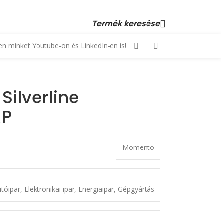
 23 880 872, +36 70 553 1034 • email: kopex@kopex.hu
Termék keresése
n minket Youtube-on és LinkedIn-en is!
Silverline
RP
Momento
tóipar
,
Elektronikai ipar
,
Energiaipar
,
Gépgyártás