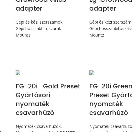
adapter
adapter
Gépi és kézi szerszámok
,
Gépi és kézi szerszá
Gépi hosszabbítószárak
Gépi hosszabbítószár
Mountz
Mountz
Max 226 cN.m
Max 226 
e
FG-20i -Gold Preset
FG-20i Gree
Gyártósori
Preset Gyárt
nyomaték
nyomaték
csavarhúzó
csavarhúzó
Nyomaték csavarhúzók
,
Nyomaték csavarhúz