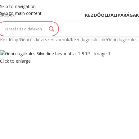
opex. Innováció és Tradíció kéz a kézben...
Skip to navigation
Skip to main content
KEZDŐOLDAL
IPARÁGAK
Kezdőlap
Gépi és kézi szerszámok
Kézi dugókulcsok
Gépi dugókulcs 
Click to enlarge