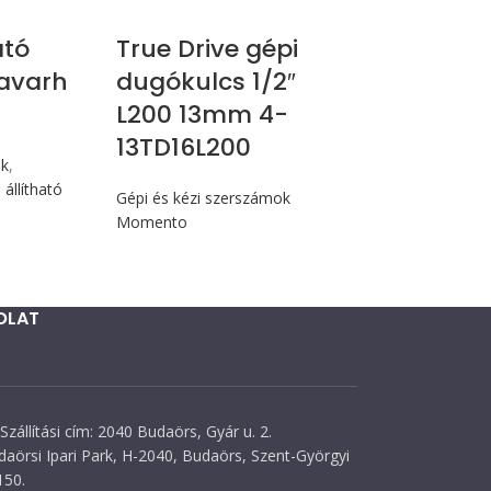
ató
True Drive gépi
avarh
dugókulcs 1/2″
L200 13mm 4-
13TD16L200
ók
,
állítható
Gépi és kézi szerszámok
Momento
OLAT
Szállítási cím: 2040 Budaörs, Gyár u. 2.
daörsi Ipari Park, H-2040, Budaörs, Szent-Györgyi
150.