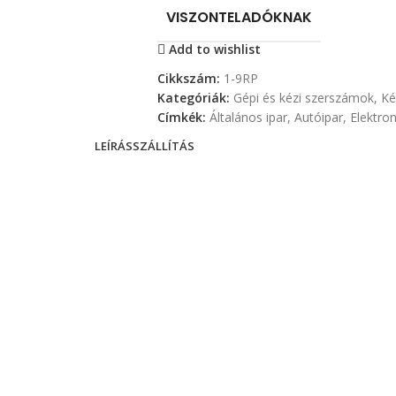
VISZONTELADÓKNAK
Add to wishlist
Cikkszám:
1-9RP
Kategóriák:
Gépi és kézi szerszámok
,
Ké
Címkék:
Általános ipar
,
Autóipar
,
Elektron
LEÍRÁS
SZÁLLÍTÁS