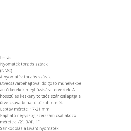
Leírás
Nyomaték torziós szárak
(NMC)
A nyomaték torziós szárak
ütvecsavarbehajtóval dolgozó műhelyekbe
autó kerekek meghúzására tervezték. A
hosszú és keskeny torziós szár csillapítja a
ütve-csavarbehajtó túlzott erejét.
Laptáv mérete: 17-21 mm.
Kapható négyszög szerszám csatlakozó
méretek1/2”, 3/4”, 1”.
Színkódolás a kívánt nyomaték