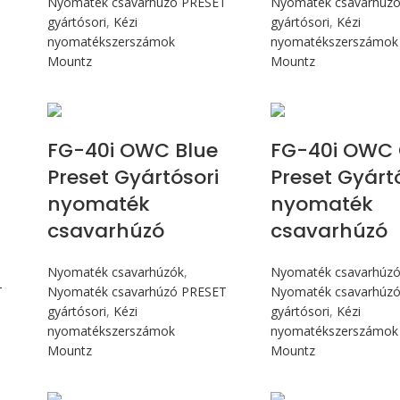
T
Nyomaték csavarhúzó PRESET
Nyomaték csavarhúz
gyártósori
,
Kézi
gyártósori
,
Kézi
nyomatékszerszámok
nyomatékszerszámok
Mountz
Mountz
Max 4,5 Nm
Max 4,5 
FG-40i OWC Blue
FG-40i OWC 
Preset Gyártósori
Preset Gyárt
nyomaték
nyomaték
csavarhúzó
csavarhúzó
Nyomaték csavarhúzók
,
Nyomaték csavarhúz
T
Nyomaték csavarhúzó PRESET
Nyomaték csavarhúz
gyártósori
,
Kézi
gyártósori
,
Kézi
nyomatékszerszámok
nyomatékszerszámok
Mountz
Mountz
Max 4,5 Nm
Max 90 c