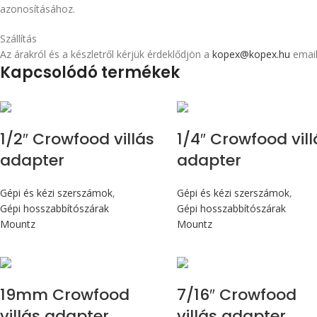
azonosításához.
Szállítás
Az árakról és a készletről kérjük érdeklődjön a
kopex@kopex.hu
email
Kapcsolódó termékek
1/2″ Crowfood villás
1/4″ Crowfood vill
adapter
adapter
Gépi és kézi szerszámok
,
Gépi és kézi szerszámok
,
Gépi hosszabbítószárak
Gépi hosszabbítószárak
Mountz
Mountz
19mm Crowfood
7/16″ Crowfood
villás adapter
villás adapter