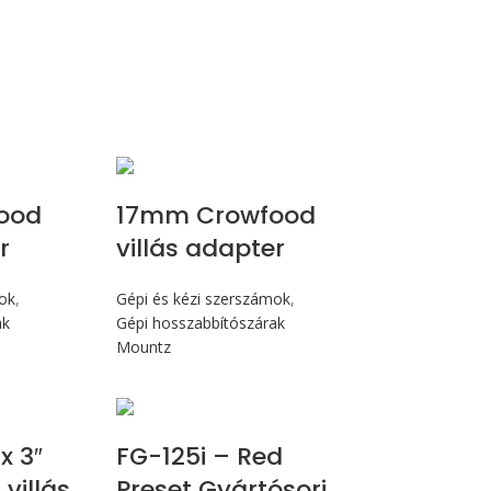
ood
17mm Crowfood
r
villás adapter
mok
,
Gépi és kézi szerszámok
,
ak
Gépi hosszabbítószárak
Mountz
Max 14,1 Nm
x 3″
FG-125i – Red
villás
Preset Gyártósori