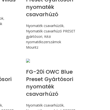
nyomaték
csavarhúzó
mok
,
ak
Nyomaték csavarhúzók
,
Nyomaték csavarhúzó PRESET
gyártósori
,
Kézi
nyomatékszerszámok
Mountz
cN.m
Max 226 cN.m
n
FG-20i OWC Blue
ósori
Preset Gyártósori
nyomaték
csavarhúzó
ók
,
Nyomaték csavarhúzók
,