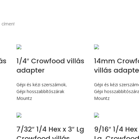
 címen!
ás
1/4″ Crowfood villás
14mm Crowf
adapter
villás adapte
Gépi és kézi szerszámok
,
Gépi és kézi szerszá
Gépi hosszabbítószárak
Gépi hosszabbítószár
Mountz
Mountz
7/32″ 1/4 Hex x 3″ Lg
9/16″ 1/4 Hex 
Crowfood villás
Lg Crowfood 