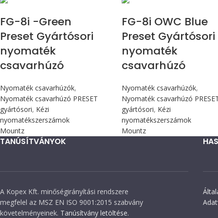
FG-8i -Green
FG-8i OWC Blue
Preset Gyártósori
Preset Gyártósori
nyomaték
nyomaték
csavarhúzó
csavarhúzó
Nyomaték csavarhúzók
,
Nyomaték csavarhúzók
,
Nyomaték csavarhúzó PRESET
Nyomaték csavarhúzó PRESE
gyártósori
,
Kézi
gyártósori
,
Kézi
nyomatékszerszámok
nyomatékszerszámok
Mountz
Mountz
TANÚSÍTVÁNYOK
HAS
A Kopex Kft. minőségirányítási rendszere
Álta
megfelel az MSZ EN ISO 9001:2015 szabvány
Adat
követelményeinek.
Tanúsítvány letöltése.