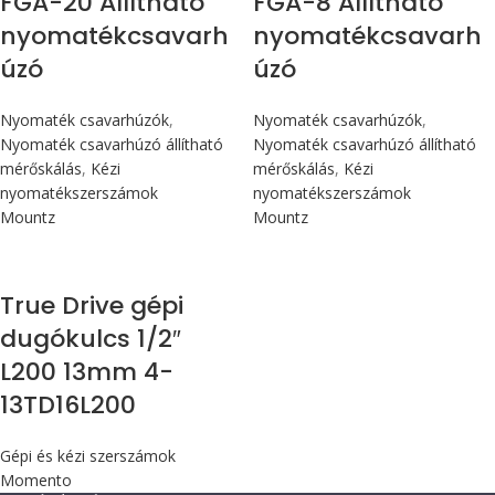
FGA-20 Állítható
FGA-8 Állítható
nyomatékcsavarh
nyomatékcsavarh
úzó
úzó
Nyomaték csavarhúzók
,
Nyomaték csavarhúzók
,
Nyomaték csavarhúzó állítható
Nyomaték csavarhúzó állítható
mérőskálás
,
Kézi
mérőskálás
,
Kézi
nyomatékszerszámok
nyomatékszerszámok
Mountz
Mountz
True Drive gépi
dugókulcs 1/2″
L200 13mm 4-
13TD16L200
Gépi és kézi szerszámok
Momento