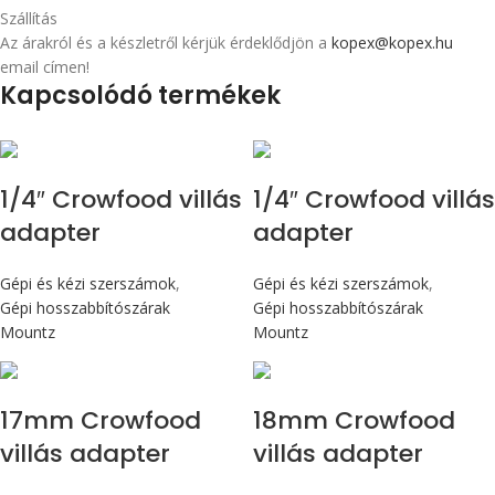
Szállítás
Az árakról és a készletről kérjük érdeklődjön a
kopex@kopex.hu
email címen!
Kapcsolódó termékek
1/4″ Crowfood villás
1/4″ Crowfood villás
adapter
adapter
Gépi és kézi szerszámok
,
Gépi és kézi szerszámok
,
Gépi hosszabbítószárak
Gépi hosszabbítószárak
Mountz
Mountz
17mm Crowfood
18mm Crowfood
villás adapter
villás adapter