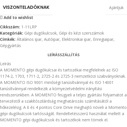
VISZONTELADÓKNAK
Ajánljuk
Add to wishlist
Cikkszám:
1-11LRP
Kategóriák:
Gépi dugókulcsok
,
Gépi és kézi szerszámok
Címkék:
Általános ipar
,
Autóipar
,
Elektronikai ipar
,
Enregiaipar
,
Gépgyártás
LEÍRÁS
SZÁLLÍTÁS
Leírás
A MOMENTO gépi dugókulcsai és tartozékai megfelelnek az ISO
1174-2, 1703, 1711-2, 2725-2 és 2725-3 nemzetközi szabványoknak.
A MOMENTO ISO 9001 minőségi tanúsítvánnyal és ISO 14001
tanúsítvánnyal rendelkezik a környezetvédelmi irányítási
rendszerünkben. A MOMENTO feügyeli a teljes gyártási folyamatot a
tervezéstől a szakítószilárdság meghatározás számításától a
hőkezelésig. A 6 és 4 pontos Core Drive meghajtó növeli a Momento
gépi dugókulcsok tartósságát. Rendeltetésszerű használat mellett a
MOMENTO gépi dugókulcsok és tartozékok nem törnek el.