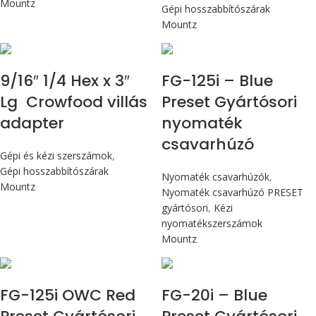
Mountz
Gépi hosszabbítószárak
Mountz
Max 14,1 Nm
9/16″ 1/4 Hex x 3″
FG-125i – Blue
Lg Crowfood villás
Preset Gyártósori
adapter
nyomaték
csavarhúzó
Gépi és kézi szerszámok
,
Gépi hosszabbítószárak
Nyomaték csavarhúzók
,
Mountz
Nyomaték csavarhúzó PRESET
gyártósori
,
Kézi
nyomatékszerszámok
Mountz
Max 14,1 Nm
Max 226 cN.m
FG-125i OWC Red
FG-20i – Blue