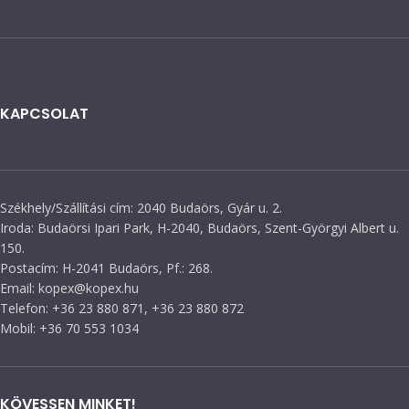
KAPCSOLAT
Székhely/Szállítási cím: 2040 Budaörs, Gyár u. 2.
Iroda: Budaörsi Ipari Park, H-2040, Budaörs, Szent-Györgyi Albert u.
150.
Postacím: H-2041 Budaörs, Pf.: 268.
Email: kopex@kopex.hu
Telefon: +36 23 880 871, +36 23 880 872
Mobil: +36 70 553 1034
KÖVESSEN MINKET!