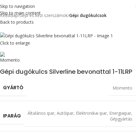
Skip to navigation
Skip to main content
Kezdőlap
Gépi és kézi szerszámok
Gépi dugókulcsok
Back to products
Click to enlarge
Gépi dugókulcs Silverline bevonattal 1-11LRP
GYÁRTÓ
Momento
Általános ipar
,
Autóipar
,
Elektronikai ipar
,
Energiaipar
,
IPARÁG
Gépgyártás