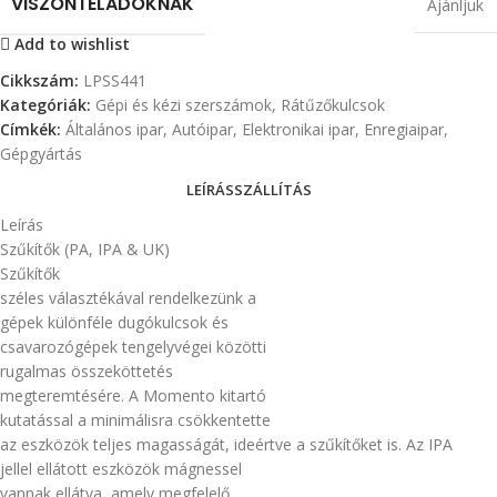
VISZONTELADÓKNAK
Ajánljuk
Add to wishlist
Cikkszám:
LPSS441
Kategóriák:
Gépi és kézi szerszámok
,
Rátűzőkulcsok
Címkék:
Általános ipar
,
Autóipar
,
Elektronikai ipar
,
Enregiaipar
,
Gépgyártás
LEÍRÁS
SZÁLLÍTÁS
Leírás
Szűkítők (PA, IPA & UK)
Szűkítők
széles választékával rendelkezünk a
gépek különféle dugókulcsok és
csavarozógépek tengelyvégei közötti
rugalmas összeköttetés
megteremtésére. A Momento kitartó
kutatással a minimálisra csökkentette
az eszközök teljes magasságát, ideértve a szűkítőket is. Az IPA
jellel ellátott eszközök mágnessel
vannak ellátva, amely megfelelő