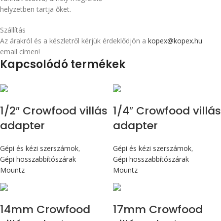
helyzetben tartja őket.
Szállítás
Az árakról és a készletről kérjük érdeklődjön a
kopex@kopex.hu
email címen!
Kapcsolódó termékek
1/2″ Crowfood villás
1/4″ Crowfood villás
adapter
adapter
Gépi és kézi szerszámok
,
Gépi és kézi szerszámok
,
Gépi hosszabbítószárak
Gépi hosszabbítószárak
Mountz
Mountz
14mm Crowfood
17mm Crowfood