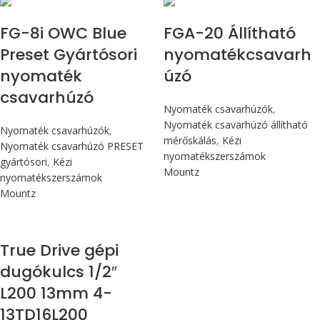
FG-8i OWC Blue
FGA-20 Állítható
Preset Gyártósori
nyomatékcsavarh
nyomaték
úzó
csavarhúzó
Nyomaték csavarhúzók
,
Nyomaték csavarhúzó állítható
Nyomaték csavarhúzók
,
mérőskálás
,
Kézi
Nyomaték csavarhúzó PRESET
nyomatékszerszámok
gyártósori
,
Kézi
Mountz
nyomatékszerszámok
Mountz
True Drive gépi
dugókulcs 1/2″
L200 13mm 4-
13TD16L200