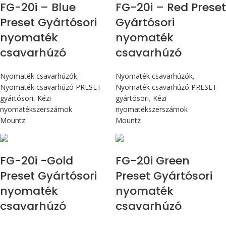
FG-20i – Blue
FG-20i – Red Preset
Preset Gyártósori
Gyártósori
nyomaték
nyomaték
csavarhúzó
csavarhúzó
Nyomaték csavarhúzók
,
Nyomaték csavarhúzók
,
Nyomaték csavarhúzó PRESET
Nyomaték csavarhúzó PRESET
gyártósori
,
Kézi
gyártósori
,
Kézi
nyomatékszerszámok
nyomatékszerszámok
Mountz
Mountz
Max 226 cN.m
Max 226 cN.m
FG-20i -Gold
FG-20i Green
Preset Gyártósori
Preset Gyártósori
nyomaték
nyomaték
csavarhúzó
csavarhúzó