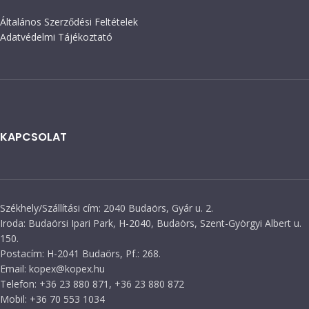
Általános Szerződési Feltételek
Adatvédelmi Tájékoztató
KAPCSOLAT
Székhely/Szállítási cím: 2040 Budaörs, Gyár u. 2.
Iroda: Budaörsi Ipari Park, H-2040, Budaörs, Szent-Györgyi Albert u.
150.
Postacím: H-2041 Budaörs, Pf.: 268.
Email: kopex@kopex.hu
Telefon: +36 23 880 871, +36 23 880 872
Mobil: +36 70 553 1034