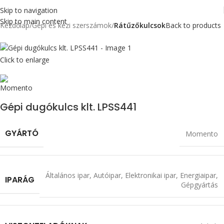
Skip to navigation
Skip to main content
Kezdőlap
Gépi és kézi szerszámok
Rátűzőkulcsok
Back to products
Click to enlarge
Gépi dugókulcs klt. LPSS441
GYÁRTÓ
Momento
Általános ipar
,
Autóipar
,
Elektronikai ipar
,
Energiaipar
,
IPARÁG
Gépgyártás