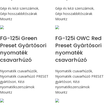
Gépi és kézi szerszámok
,
Gépi és kézi szerszámok
,
Gépi hosszabbítószárak
Gépi hosszabbítószárak
Mountz
Mountz
Max 14,1 Nm
Max 14,1 Nm
FG-125i Green
FG-125i OWC Red
Preset Gyártósori
Preset Gyártósori
nyomaték
nyomaték
csavarhúzó
csavarhúzó
Nyomaték csavarhúzók
,
Nyomaték csavarhúzók
,
Nyomaték csavarhúzó PRESET
Nyomaték csavarhúzó PRESET
gyártósori
,
Kézi
gyártósori
,
Kézi
nyomatékszerszámok
nyomatékszerszámok
Mountz
Mountz
Max 226 cN.m
Max 226 cN.m