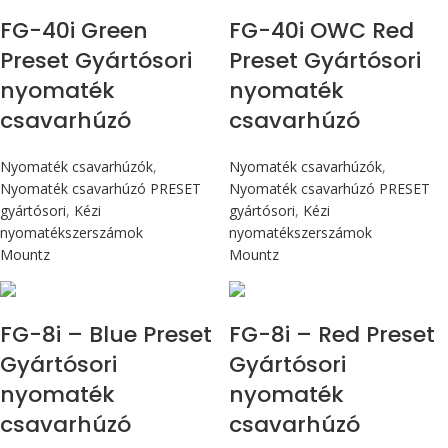
FG-40i Green
FG-40i OWC Red
Preset Gyártósori
Preset Gyártósori
nyomaték
nyomaték
csavarhúzó
csavarhúzó
Nyomaték csavarhúzók
,
Nyomaték csavarhúzók
,
Nyomaték csavarhúzó PRESET
Nyomaték csavarhúzó PRESET
gyártósori
,
Kézi
gyártósori
,
Kézi
nyomatékszerszámok
nyomatékszerszámok
Mountz
Mountz
Max 90 cN.m
Max 90 cN.m
FG-8i – Blue Preset
FG-8i – Red Preset
Gyártósori
Gyártósori
nyomaték
nyomaték
csavarhúzó
csavarhúzó