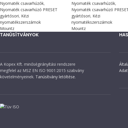
Nyomaték csavarhúzók
,
Nyomaték csavarhúzók
,
Nyomaték csavarhúzó PRESET
Nyomaték csavarhúzó PRESE
gyártósori
,
Kézi
gyártósori
,
Kézi
nyomatékszerszámok
nyomatékszerszámok
Mountz
Mountz
TANÚSÍTVÁNYOK
HAS
A Kopex Kft. minőségirányítási rendszere
Álta
megfelel az MSZ EN ISO 9001:2015 szabvány
Adat
követelményeinek.
Tanúsítvány letöltése.