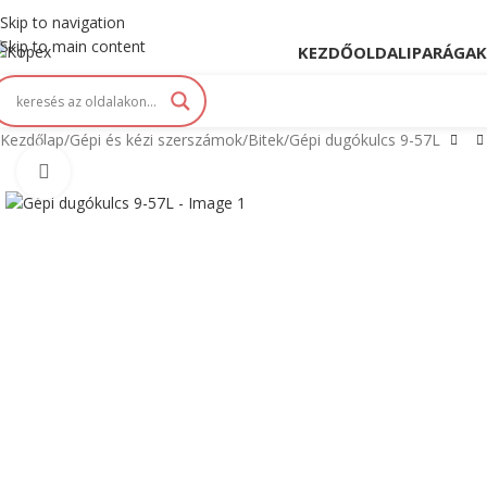
opex. Innováció és Tradíció kéz a kézben...
Skip to navigation
Skip to main content
KEZDŐOLDAL
IPARÁGAK
Kezdőlap
Gépi és kézi szerszámok
Bitek
Gépi dugókulcs 9-57L
Click to enlarge