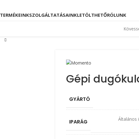
Kövessen minket!
Telefon: +36 23 880 871, +36
TERMÉKEINK
SZOLGÁLTATÁSAINK
LETÖLTHETŐ
RÓLUNK
Kövesse
Gépi dugókul
GYÁRTÓ
Általános 
IPARÁG