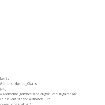
Leírás
Gömbcsuklós dugókulcs
(US)
A Momento gömbcsuklós dugókulcsai rugalmasak
és a kívánt szögbe állíthatók. (30°
csavarozógépeknél.)