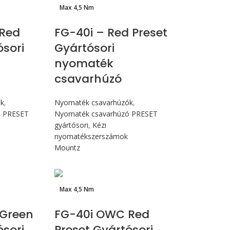
Max 4,5 Nm
Red
FG-40i – Red Preset
ósori
Gyártósori
nyomaték
csavarhúzó
ók
,
Nyomaték csavarhúzók
,
ó PRESET
Nyomaték csavarhúzó PRESET
gyártósori
,
Kézi
nyomatékszerszámok
Mountz
Max 4,5 Nm
Green
FG-40i OWC Red
ósori
Preset Gyártósori