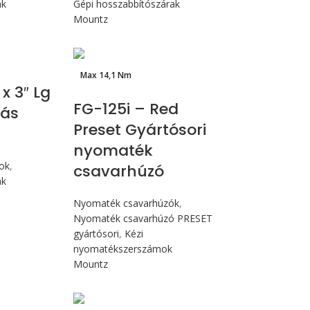
ak
Gépi hosszabbítószárak
Mountz
Max 14,1 Nm
 x 3″ Lg
FG-125i – Red
lás
Preset Gyártósori
nyomaték
mok
,
csavarhúzó
ak
Nyomaték csavarhúzók
,
Nyomaték csavarhúzó PRESET
gyártósori
,
Kézi
nyomatékszerszámok
Mountz