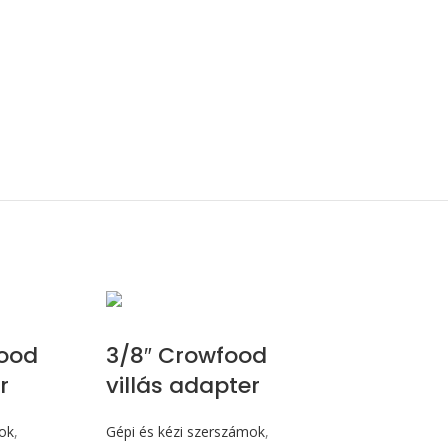
ood
3/8″ Crowfood
r
villás adapter
mok
,
Gépi és kézi szerszámok
,