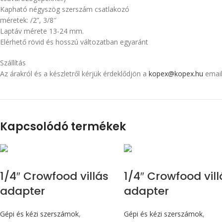
Kapható négyszög szerszám csatlakozó
méretek: /2”, 3/8″
Laptáv mérete 13-24 mm.
Elérhető rövid és hosszú változatban egyaránt
Szállítás
Az árakról és a készletről kérjük érdeklődjön a
kopex@kopex.hu
email
Kapcsolódó termékek
1/4″ Crowfood villás
1/4″ Crowfood vill
adapter
adapter
Gépi és kézi szerszámok
,
Gépi és kézi szerszámok
,