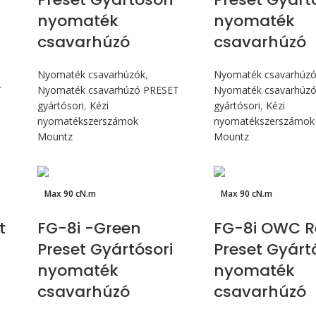
nyomaték
nyomaték
csavarhúzó
csavarhúzó
Nyomaték csavarhúzók
,
Nyomaték csavarhúz
T
Nyomaték csavarhúzó PRESET
Nyomaték csavarhúz
gyártósori
,
Kézi
gyártósori
,
Kézi
nyomatékszerszámok
nyomatékszerszámok
Mountz
Mountz
Max 90 cN.m
Max 90 cN.m
t
FG-8i -Green
FG-8i OWC R
Preset Gyártósori
Preset Gyárt
nyomaték
nyomaték
csavarhúzó
csavarhúzó