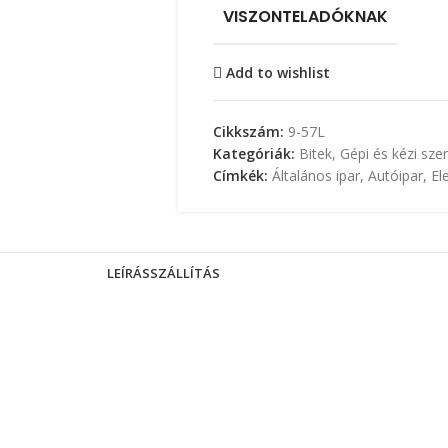
VISZONTELADÓKNAK
Add to wishlist
Cikkszám:
9-57L
Kategóriák:
Bitek
,
Gépi és kézi sz
Címkék:
Általános ipar
,
Autóipar
,
El
LEÍRÁS
SZÁLLÍTÁS