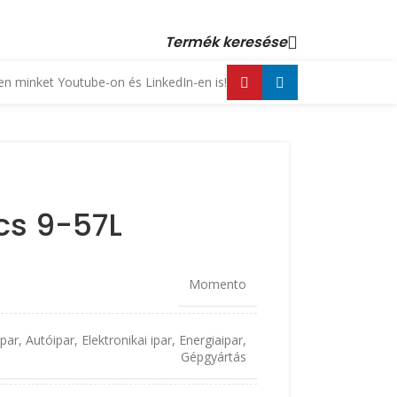
 23 880 872, +36 70 553 1034 • email: kopex@kopex.hu
Termék keresése
n minket Youtube-on és LinkedIn-en is!
cs 9-57L
Momento
ipar
,
Autóipar
,
Elektronikai ipar
,
Energiaipar
,
Gépgyártás