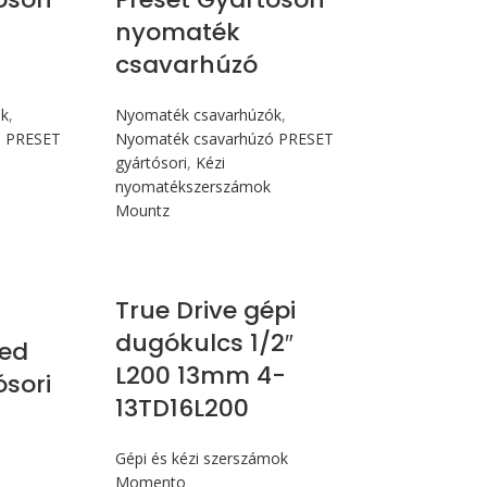
nyomaték
csavarhúzó
ók
,
Nyomaték csavarhúzók
,
ó PRESET
Nyomaték csavarhúzó PRESET
gyártósori
,
Kézi
nyomatékszerszámok
Mountz
True Drive gépi
dugókulcs 1/2″
ed
L200 13mm 4-
ósori
13TD16L200
Gépi és kézi szerszámok
Momento