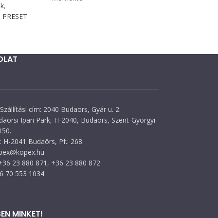
ók
,
ó PRESET
OLAT
Szállítási cím: 2040 Budaörs, Gyár u. 2.
daörsi Ipari Park, H-2040, Budaörs, Szent-Györgyi
150.
 H-2041 Budaörs, Pf.: 268.
opex@kopex.hu
 +36 23 880 871, +36 23 880 872
36 70 553 1034
EN MINKET!