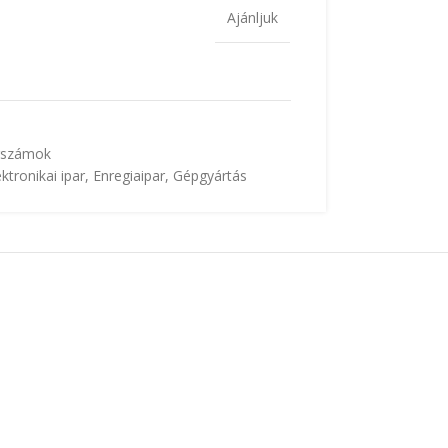
Ajánljuk
erszámok
ektronikai ipar
,
Enregiaipar
,
Gépgyártás