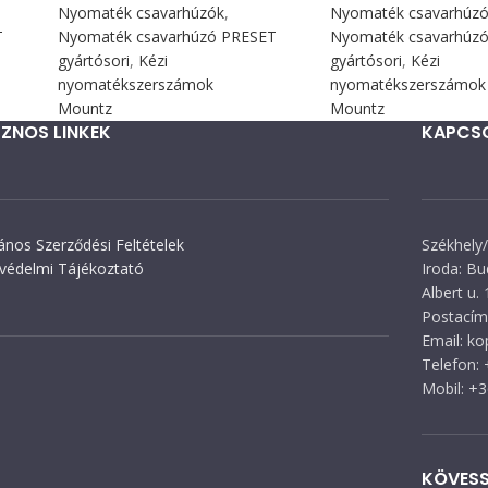
Nyomaték csavarhúzók
,
Nyomaték csavarhúz
T
Nyomaték csavarhúzó PRESET
Nyomaték csavarhúz
gyártósori
,
Kézi
gyártósori
,
Kézi
nyomatékszerszámok
nyomatékszerszámok
Mountz
Mountz
ZNOS LINKEK
KAPCS
lános Szerződési Feltételek
Székhely/
védelmi Tájékoztató
Iroda: Bu
Albert u. 
Postacím:
Email: k
Telefon:
Mobil: +
KÖVESS