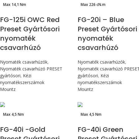
Max 14,1 Nm
Max 226 cN.m
FG-125i OWC Red
FG-20i – Blue
Preset Gyártósori
Preset Gyártósori
nyomaték
nyomaték
csavarhúzó
csavarhúzó
Nyomaték csavarhúzók
,
Nyomaték csavarhúzók
,
Nyomaték csavarhúzó PRESET
Nyomaték csavarhúzó PRESE
gyártósori
,
Kézi
gyártósori
,
Kézi
nyomatékszerszámok
nyomatékszerszámok
Mountz
Mountz
Max 4,5 Nm
Max 4,5 Nm
FG-40i -Gold
FG-40i Green
Preset Gyártósori
Preset Gyártósori