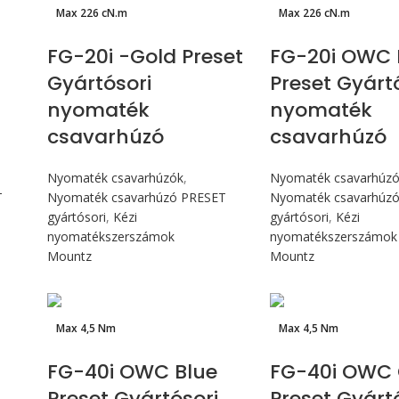
Max 226 cN.m
Max 226 cN.m
FG-20i -Gold Preset
FG-20i OWC 
Gyártósori
Preset Gyárt
nyomaték
nyomaték
csavarhúzó
csavarhúzó
Nyomaték csavarhúzók
,
Nyomaték csavarhúz
T
Nyomaték csavarhúzó PRESET
Nyomaték csavarhúz
gyártósori
,
Kézi
gyártósori
,
Kézi
nyomatékszerszámok
nyomatékszerszámok
Mountz
Mountz
Max 4,5 Nm
Max 4,5 Nm
FG-40i OWC Blue
FG-40i OWC 
Preset Gyártósori
Preset Gyárt