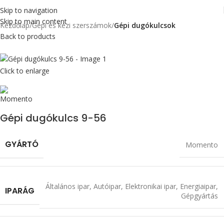
Skip to navigation
Skip to main content
Kezdőlap
Gépi és kézi szerszámok
Gépi dugókulcsok
Back to products
Click to enlarge
Gépi dugókulcs 9-56
GYÁRTÓ
Momento
Általános ipar
,
Autóipar
,
Elektronikai ipar
,
Energiaipar
,
IPARÁG
Gépgyártás