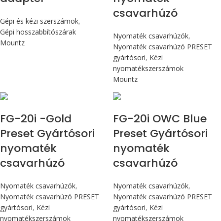
csavarhúzó
Gépi és kézi szerszámok
,
Gépi hosszabbítószárak
Nyomaték csavarhúzók
,
Mountz
Nyomaték csavarhúzó PRESET
gyártósori
,
Kézi
nyomatékszerszámok
Mountz
Max 226 cN.m
Max 226 cN.m
FG-20i -Gold
FG-20i OWC Blue
Preset Gyártósori
Preset Gyártósori
nyomaték
nyomaték
csavarhúzó
csavarhúzó
Nyomaték csavarhúzók
,
Nyomaték csavarhúzók
,
Nyomaték csavarhúzó PRESET
Nyomaték csavarhúzó PRESET
gyártósori
,
Kézi
gyártósori
,
Kézi
nyomatékszerszámok
nyomatékszerszámok