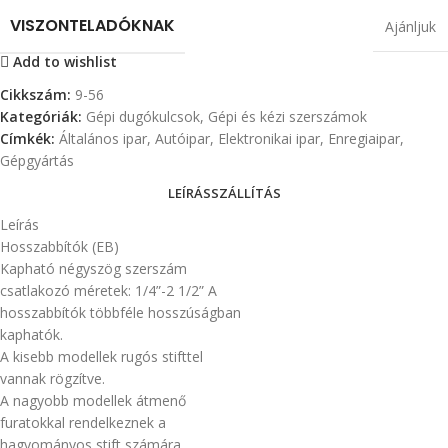
VISZONTELADÓKNAK
Ajánljuk
Add to wishlist
Cikkszám:
9-56
Kategóriák:
Gépi dugókulcsok
,
Gépi és kézi szerszámok
Címkék:
Általános ipar
,
Autóipar
,
Elektronikai ipar
,
Enregiaipar
,
Gépgyártás
LEÍRÁS
SZÁLLÍTÁS
Leírás
Hosszabbítók (EB)
Kapható négyszög szerszám
csatlakozó méretek: 1/4”-2 1/2” A
hosszabbítók többféle hosszúságban
kaphatók.
A kisebb modellek rugós stifttel
vannak rögzítve.
A nagyobb modellek átmenő
furatokkal rendelkeznek a
hagyományos stift számára.