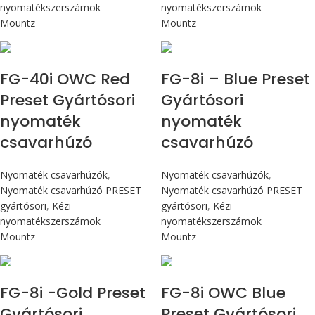
nyomatékszerszámok
nyomatékszerszámok
Mountz
Mountz
Max 4,5 Nm
Max 90 cN.m
FG-40i OWC Red
FG-8i – Blue Preset
Preset Gyártósori
Gyártósori
nyomaték
nyomaték
csavarhúzó
csavarhúzó
Nyomaték csavarhúzók
,
Nyomaték csavarhúzók
,
Nyomaték csavarhúzó PRESET
Nyomaték csavarhúzó PRESET
gyártósori
,
Kézi
gyártósori
,
Kézi
nyomatékszerszámok
nyomatékszerszámok
Mountz
Mountz
Max 90 cN.m
Max 90 cN.m
FG-8i -Gold Preset
FG-8i OWC Blue
Gyártósori
Preset Gyártósori