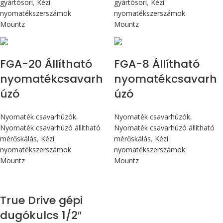
gyártósori
,
Kézi
gyártósori
,
Kézi
nyomatékszerszámok
nyomatékszerszámok
Mountz
Mountz
Max 226 cN.m
Max 90 cN.m
FGA-20 Állítható
FGA-8 Állítható
nyomatékcsavarh
nyomatékcsavarh
úzó
úzó
Nyomaték csavarhúzók
,
Nyomaték csavarhúzók
,
Nyomaték csavarhúzó állítható
Nyomaték csavarhúzó állítható
mérőskálás
,
Kézi
mérőskálás
,
Kézi
nyomatékszerszámok
nyomatékszerszámok
Mountz
Mountz
True Drive gépi
dugókulcs 1/2″