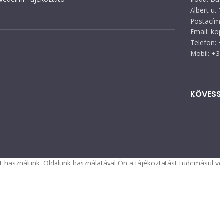
Albert u. 
Postacím:
Email: k
Telefon:
Mobil: +
KÖVESS
 használunk. Oldalunk használatával Ön a tájékoztatást tudomásul ve