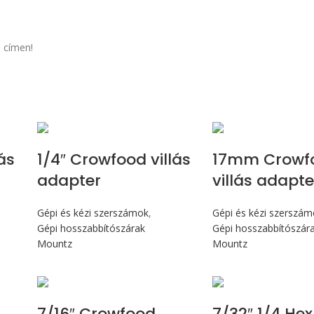
 címen!
ás
1/4″ Crowfood villás
17mm Crowf
adapter
villás adapte
Gépi és kézi szerszámok
,
Gépi és kézi szerszá
Gépi hosszabbítószárak
Gépi hosszabbítószár
Mountz
Mountz
7/16″ Crowfood
7/32″ 1/4 Hex