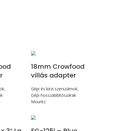
ood
18mm Crowfood
r
villás adapter
mok
,
Gépi és kézi szerszámok
,
ak
Gépi hosszabbítószárak
Mountz
Max 14,1 Nm
 x 3″ Lg
FG-125i – Blue