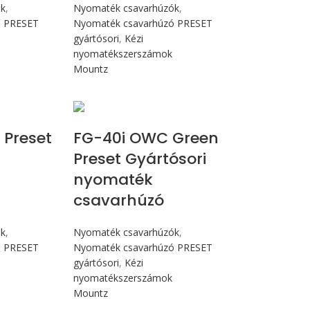
ók
,
Nyomaték csavarhúzók
,
ó PRESET
Nyomaték csavarhúzó PRESET
gyártósori
,
Kézi
nyomatékszerszámok
Mountz
Nm
Max 4,5 Nm
 Preset
FG-40i OWC Green
Preset Gyártósori
nyomaték
csavarhúzó
ók
,
Nyomaték csavarhúzók
,
ó PRESET
Nyomaték csavarhúzó PRESET
gyártósori
,
Kézi
nyomatékszerszámok
Mountz