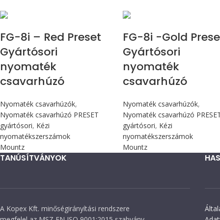
Max 90 cN.m
Max 90 cN.m
FG-8i – Red Preset
FG-8i -Gold Prese
Gyártósori
Gyártósori
nyomaték
nyomaték
csavarhúzó
csavarhúzó
Nyomaték csavarhúzók
,
Nyomaték csavarhúzók
,
Nyomaték csavarhúzó PRESET
Nyomaték csavarhúzó PRESE
gyártósori
,
Kézi
gyártósori
,
Kézi
nyomatékszerszámok
nyomatékszerszámok
Mountz
Mountz
TANÚSÍTVÁNYOK
HAS
A Kopex Kft. minőségirányítási rendszere
Álta
megfelel az MSZ EN ISO 9001:2015 szabvány
Adat