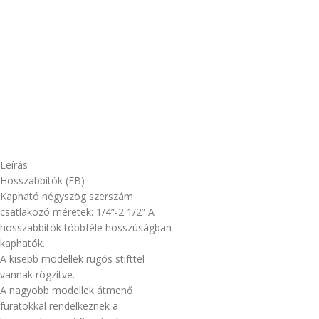
Leírás
Hosszabbítók (EB)
Kapható négyszög szerszám
csatlakozó méretek: 1/4”-2 1/2” A
hosszabbítók többféle hosszúságban
kaphatók.
A kisebb modellek rugós stifttel
vannak rögzítve.
A nagyobb modellek átmenő
furatokkal rendelkeznek a