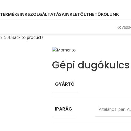
Kövessen minket!
Telefon: +36 23 880 871, +36
TERMÉKEINK
SZOLGÁLTATÁSAINK
LETÖLTHETŐ
RÓLUNK
Kövesse
 9-50L
Back to products
Gépi dugókulcs
GYÁRTÓ
IPARÁG
Általános ipar
,
Au