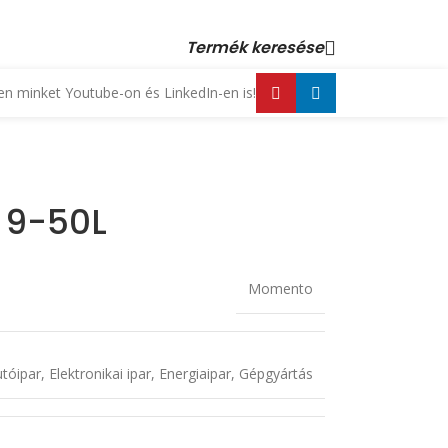
 23 880 872, +36 70 553 1034 • email: kopex@kopex.hu
Termék keresése
n minket Youtube-on és LinkedIn-en is!
 9-50L
Momento
tóipar
,
Elektronikai ipar
,
Energiaipar
,
Gépgyártás