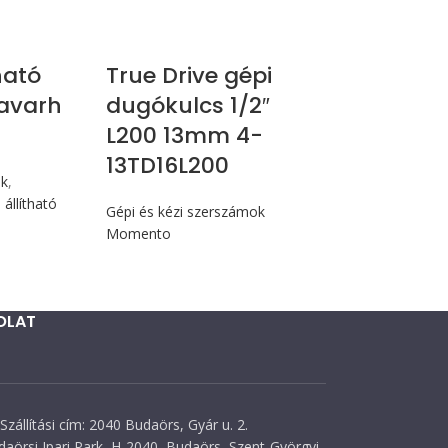
Nm
ható
True Drive gépi
avarh
dugókulcs 1/2″
L200 13mm 4-
13TD16L200
ók
,
állítható
Gépi és kézi szerszámok
Momento
OLAT
Szállítási cím: 2040 Budaörs, Gyár u. 2.
daörsi Ipari Park, H-2040, Budaörs, Szent-Györgyi