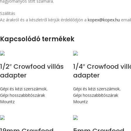
hagyományos stift számára.
Szállítás
Az árakról és a készletről kérjük érdeklődjön a
kopex@kopex.hu
email
Kapcsolódó termékek
1/2″ Crowfood villás
1/4″ Crowfood vill
adapter
adapter
Gépi és kézi szerszámok
,
Gépi és kézi szerszámok
,
Gépi hosszabbítószárak
Gépi hosszabbítószárak
Mountz
Mountz
19mm Crowfood
5mm Crowfood