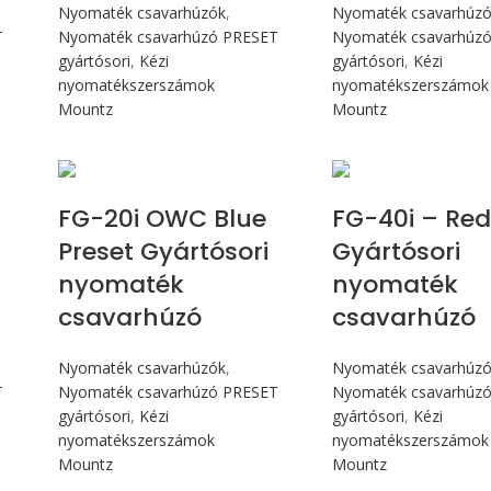
Nyomaték csavarhúzók
,
Nyomaték csavarhúz
T
Nyomaték csavarhúzó PRESET
Nyomaték csavarhúz
gyártósori
,
Kézi
gyártósori
,
Kézi
nyomatékszerszámok
nyomatékszerszámok
Mountz
Mountz
Max 226 cN.m
Max 4,5 
FG-20i OWC Blue
FG-40i – Red
Preset Gyártósori
Gyártósori
nyomaték
nyomaték
csavarhúzó
csavarhúzó
Nyomaték csavarhúzók
,
Nyomaték csavarhúz
T
Nyomaték csavarhúzó PRESET
Nyomaték csavarhúz
gyártósori
,
Kézi
gyártósori
,
Kézi
nyomatékszerszámok
nyomatékszerszámok
Mountz
Mountz