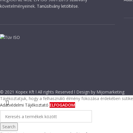
követelményeinek.
Tanúsítvány letöltése.
© 2021 Kopex Kft l All rights Reserved l Design by Mijomarketing
Tájékoztatjuk, hogy a felhasználó élmény fokozása érdekében sütiket
Adatvédelmi Tájékoztató
ELFOGADOM
Search