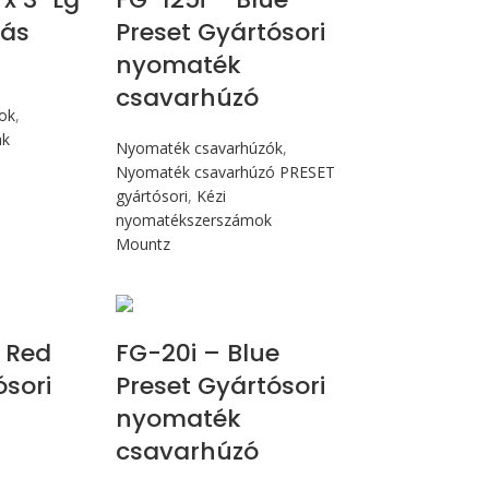
lás
Preset Gyártósori
nyomaték
csavarhúzó
mok
,
ak
Nyomaték csavarhúzók
,
Nyomaték csavarhúzó PRESET
gyártósori
,
Kézi
nyomatékszerszámok
Mountz
 Nm
Max 226 cN.m
 Red
FG-20i – Blue
ósori
Preset Gyártósori
nyomaték
csavarhúzó