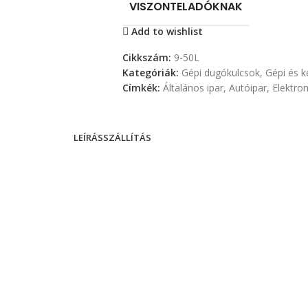
VISZONTELADÓKNAK
Add to wishlist
Cikkszám:
9-50L
Kategóriák:
Gépi dugókulcsok
,
Gépi és 
Címkék:
Általános ipar
,
Autóipar
,
Elektron
LEÍRÁS
SZÁLLÍTÁS