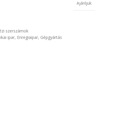
Ajánljuk
kézi szerszámok
ikai ipar
,
Enregiaipar
,
Gépgyártás