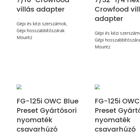
villás adapter
Crowfood vil
adapter
Gépi és kézi szerszámok
,
Gépi hosszabbítószárak
Gépi és kézi szerszá
Mountz
Gépi hosszabbítószár
Mountz
Max 14,1 Nm
Max 14,1
FG-125i OWC Blue
FG-125i OWC
Preset Gyártósori
Preset Gyárt
nyomaték
nyomaték
csavarhúzó
csavarhúzó