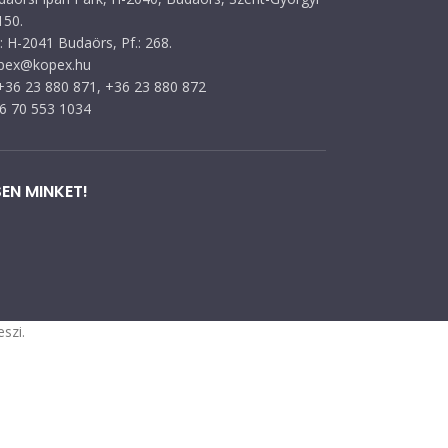
150.
 H-2041 Budaörs, Pf.: 268.
opex@kopex.hu
 +36 23 880 871, +36 23 880 872
36 70 553 1034
EN MINKET!
szi.