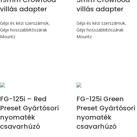
villás adapter
villás adapter
Gépi és kézi szerszámok
,
Gépi és kézi szerszámok
,
Gépi hosszabbítószárak
Gépi hosszabbítószárak
Mountz
Mountz
Max 14,1 Nm
Max 14,1 Nm
FG-125i – Red
FG-125i Green
Preset Gyártósori
Preset Gyártósori
nyomaték
nyomaték
csavarhúzó
csavarhúzó