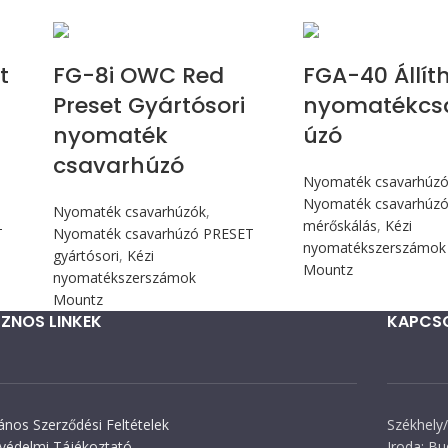
Max 90 cN.m
Max 4,5 
t
FG-8i OWC Red
FGA-40 Állít
Preset Gyártósori
nyomatékcs
nyomaték
úzó
csavarhúzó
Nyomaték csavarhúz
Nyomaték csavarhúzó 
Nyomaték csavarhúzók
,
mérőskálás
,
Kézi
T
Nyomaték csavarhúzó PRESET
nyomatékszerszámok
gyártósori
,
Kézi
Mountz
nyomatékszerszámok
Mountz
ZNOS LINKEK
KAPCS
lános Szerződési Feltételek
Székhely/
védelmi Tájékoztató
Iroda: Bu