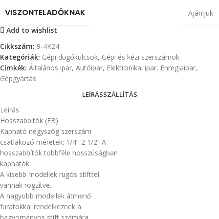
VISZONTELADÓKNAK
Ajánljuk
Add to wishlist
Cikkszám:
9-4K24
Kategóriák:
Gépi dugókulcsok
,
Gépi és kézi szerszámok
Címkék:
Általános ipar
,
Autóipar
,
Elektronikai ipar
,
Enregiaipar
,
Gépgyártás
LEÍRÁS
SZÁLLÍTÁS
Leírás
Hosszabbítók (EB)
Kapható négyszög szerszám
csatlakozó méretek: 1/4”-2 1/2” A
hosszabbítók többféle hosszúságban
kaphatók.
A kisebb modellek rugós stifttel
vannak rögzítve.
A nagyobb modellek átmenő
furatokkal rendelkeznek a
hagyományos stift számára.