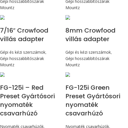
Gépi hosszabbítószárak
Gépi hosszabbítószárak
Mountz
Mountz
7/16″ Crowfood
8mm Crowfood
villás adapter
villás adapter
Gépi és kézi szerszámok
,
Gépi és kézi szerszámok
,
Gépi hosszabbítószárak
Gépi hosszabbítószárak
Mountz
Mountz
Max 14,1 Nm
Max 14,1 Nm
FG-125i – Red
FG-125i Green
Preset Gyártósori
Preset Gyártósori
nyomaték
nyomaték
csavarhúzó
csavarhúzó
Nyomaték csavarhúzók
,
Nyomaték csavarhúzók
,