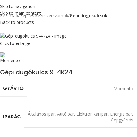
Skip to navigation
Skip to main content
Kezdőlap
Gépi és kézi szerszámok
Gépi dugókulcsok
Back to products
Click to enlarge
Gépi dugókulcs 9-4K24
GYÁRTÓ
Momento
Általános ipar
,
Autóipar
,
Elektronikai ipar
,
Energiaipar
,
IPARÁG
Gépgyártás