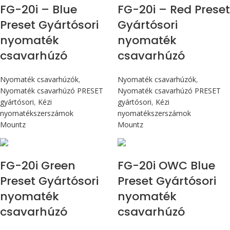
FG-20i – Blue
FG-20i – Red Preset
Preset Gyártósori
Gyártósori
nyomaték
nyomaték
csavarhúzó
csavarhúzó
Nyomaték csavarhúzók
,
Nyomaték csavarhúzók
,
Nyomaték csavarhúzó PRESET
Nyomaték csavarhúzó PRESET
gyártósori
,
Kézi
gyártósori
,
Kézi
nyomatékszerszámok
nyomatékszerszámok
Mountz
Mountz
Max 226 cN.m
Max 226 cN.m
FG-20i Green
FG-20i OWC Blue
Preset Gyártósori
Preset Gyártósori
nyomaték
nyomaték
csavarhúzó
csavarhúzó