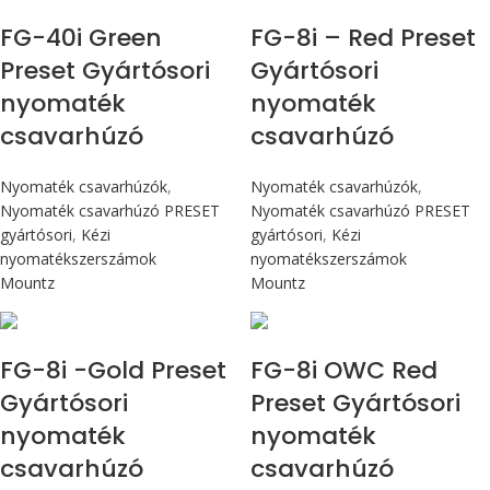
FG-40i Green
FG-8i – Red Preset
Preset Gyártósori
Gyártósori
nyomaték
nyomaték
csavarhúzó
csavarhúzó
Nyomaték csavarhúzók
,
Nyomaték csavarhúzók
,
Nyomaték csavarhúzó PRESET
Nyomaték csavarhúzó PRESET
gyártósori
,
Kézi
gyártósori
,
Kézi
nyomatékszerszámok
nyomatékszerszámok
Mountz
Mountz
Max 90 cN.m
Max 90 cN.m
FG-8i -Gold Preset
FG-8i OWC Red
Gyártósori
Preset Gyártósori
nyomaték
nyomaték
csavarhúzó
csavarhúzó