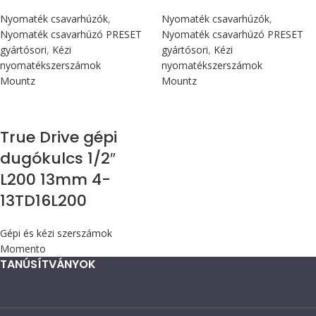
Nyomaték csavarhúzók
,
Nyomaték csavarhúzók
,
Nyomaték csavarhúzó PRESET
Nyomaték csavarhúzó PRESET
gyártósori
,
Kézi
gyártósori
,
Kézi
nyomatékszerszámok
nyomatékszerszámok
Mountz
Mountz
True Drive gépi
dugókulcs 1/2″
L200 13mm 4-
13TD16L200
Gépi és kézi szerszámok
Momento
TANÚSÍTVÁNYOK