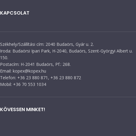
KAPCSOLAT
Székhely/Szállítási cím: 2040 Budaörs, Gyár u. 2.
Iroda: Budaörsi Ipari Park, H-2040, Budaörs, Szent-Györgyi Albert u.
150.
Postacím: H-2041 Budaörs, Pf.: 268.
Email: kopex@kopex.hu
Telefon: +36 23 880 871, +36 23 880 872
Mobil: +36 70 553 1034
KÖVESSEN MINKET!