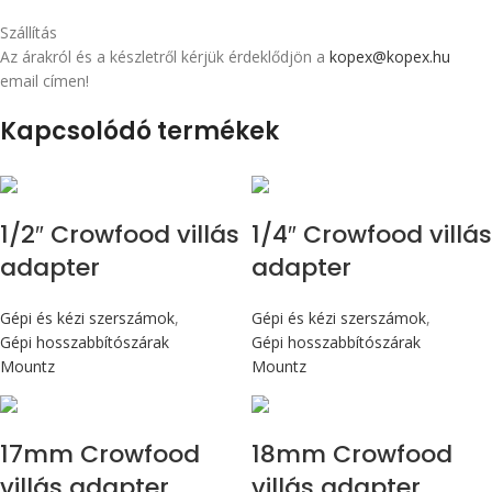
Szállítás
Az árakról és a készletről kérjük érdeklődjön a
kopex@kopex.hu
email címen!
Kapcsolódó termékek
1/2″ Crowfood villás
1/4″ Crowfood villás
adapter
adapter
Gépi és kézi szerszámok
,
Gépi és kézi szerszámok
,
Gépi hosszabbítószárak
Gépi hosszabbítószárak
Mountz
Mountz
17mm Crowfood
18mm Crowfood
villás adapter
villás adapter