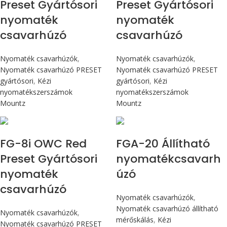
Preset Gyártósori
Preset Gyártósori
nyomaték
nyomaték
csavarhúzó
csavarhúzó
Nyomaték csavarhúzók
,
Nyomaték csavarhúzók
,
Nyomaték csavarhúzó PRESET
Nyomaték csavarhúzó PRESET
gyártósori
,
Kézi
gyártósori
,
Kézi
nyomatékszerszámok
nyomatékszerszámok
Mountz
Mountz
Max 90 cN.m
Max 226 cN.m
FG-8i OWC Red
FGA-20 Állítható
Preset Gyártósori
nyomatékcsavarh
nyomaték
úzó
csavarhúzó
Nyomaték csavarhúzók
,
Nyomaték csavarhúzó állítható
Nyomaték csavarhúzók
,
mérőskálás
,
Kézi
Nyomaték csavarhúzó PRESET