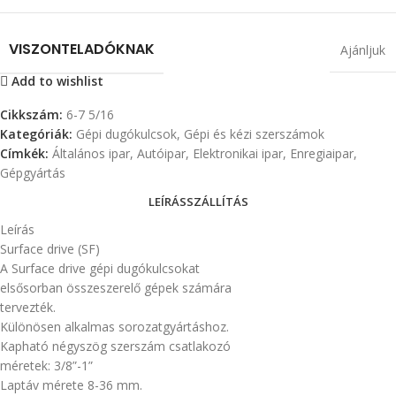
VISZONTELADÓKNAK
Ajánljuk
Add to wishlist
Cikkszám:
6-7 5/16
Kategóriák:
Gépi dugókulcsok
,
Gépi és kézi szerszámok
Címkék:
Általános ipar
,
Autóipar
,
Elektronikai ipar
,
Enregiaipar
,
Gépgyártás
LEÍRÁS
SZÁLLÍTÁS
Leírás
Surface drive (SF)
A Surface drive gépi dugókulcsokat
elsősorban összeszerelő gépek számára
tervezték.
Különösen alkalmas sorozatgyártáshoz.
Kapható négyszög szerszám csatlakozó
méretek: 3/8”-1”
Laptáv mérete 8-36 mm.