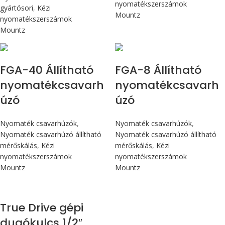
nyomatékszerszámok
gyártósori
,
Kézi
Mountz
nyomatékszerszámok
Mountz
Max 4,5 Nm
Max 90 cN.m
FGA-40 Állítható
FGA-8 Állítható
nyomatékcsavarh
nyomatékcsavarh
úzó
úzó
Nyomaték csavarhúzók
,
Nyomaték csavarhúzók
,
Nyomaték csavarhúzó állítható
Nyomaték csavarhúzó állítható
mérőskálás
,
Kézi
mérőskálás
,
Kézi
nyomatékszerszámok
nyomatékszerszámok
Mountz
Mountz
True Drive gépi
dugókulcs 1/2″