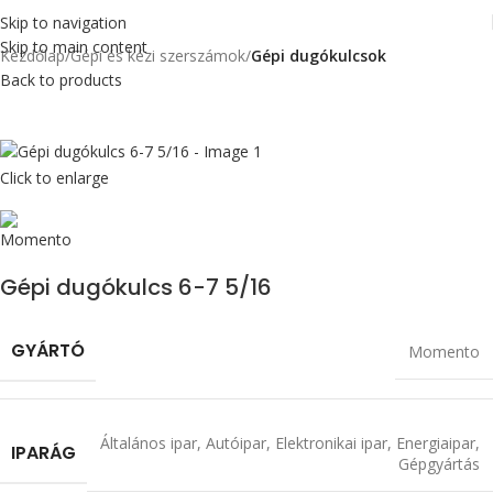
Skip to navigation
Skip to main content
Kezdőlap
Gépi és kézi szerszámok
Gépi dugókulcsok
Back to products
Click to enlarge
Gépi dugókulcs 6-7 5/16
GYÁRTÓ
Momento
Általános ipar
,
Autóipar
,
Elektronikai ipar
,
Energiaipar
,
IPARÁG
Gépgyártás