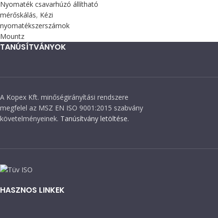
Nyomaték csavarhúzó állítható
mérőskálás
,
Kézi
nyomatékszerszámok
Mountz
TANÚSÍTVÁNYOK
A Kopex Kft. minőségirányítási rendszere
megfelel az MSZ EN ISO 9001:2015 szabvány
követelményeinek.
Tanúsítvány letöltése.
HASZNOS LINKEK