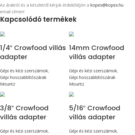
Az árakról és a készletről kérjük érdeklődjön a
kopex@kopex.hu
email címen!
Kapcsolódó termékek
1/4″ Crowfood villás
14mm Crowfood
adapter
villás adapter
Gépi és kézi szerszámok
,
Gépi és kézi szerszámok
,
Gépi hosszabbítószárak
Gépi hosszabbítószárak
Mountz
Mountz
3/8″ Crowfood
5/16″ Crowfood
villás adapter
villás adapter
Gépi és kézi szerszámok
,
Gépi és kézi szerszámok
,