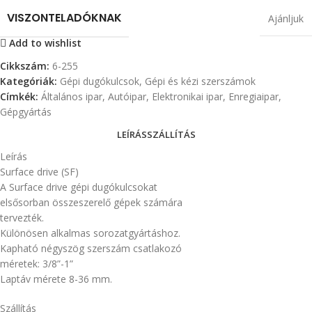
VISZONTELADÓKNAK
Ajánljuk
Add to wishlist
Cikkszám:
6-255
Kategóriák:
Gépi dugókulcsok
,
Gépi és kézi szerszámok
Címkék:
Általános ipar
,
Autóipar
,
Elektronikai ipar
,
Enregiaipar
,
Gépgyártás
LEÍRÁS
SZÁLLÍTÁS
Leírás
Surface drive (SF)
A Surface drive gépi dugókulcsokat
elsősorban összeszerelő gépek számára
tervezték.
Különösen alkalmas sorozatgyártáshoz.
Kapható négyszög szerszám csatlakozó
méretek: 3/8”-1”
Laptáv mérete 8-36 mm.
Szállítás