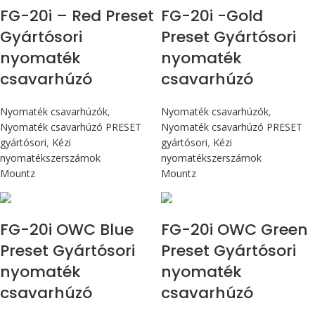
FG-20i – Red Preset
FG-20i -Gold
Gyártósori
Preset Gyártósori
nyomaték
nyomaték
csavarhúzó
csavarhúzó
Nyomaték csavarhúzók
,
Nyomaték csavarhúzók
,
Nyomaték csavarhúzó PRESET
Nyomaték csavarhúzó PRESET
gyártósori
,
Kézi
gyártósori
,
Kézi
nyomatékszerszámok
nyomatékszerszámok
Mountz
Mountz
Max 226 cN.m
Max 226 cN.m
FG-20i OWC Blue
FG-20i OWC Green
Preset Gyártósori
Preset Gyártósori
nyomaték
nyomaték
csavarhúzó
csavarhúzó