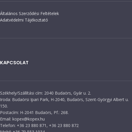
Általános Szerződési Feltételek
Adatvédelmi Tájékoztató
KAPCSOLAT
Székhely/Szállítási cím: 2040 Budaörs, Gyár u. 2.
Iroda: Budaörsi Ipari Park, H-2040, Budaörs, Szent-Györgyi Albert u.
150.
Postacím: H-2041 Budaörs, Pf.: 268.
Email: kopex@kopex.hu
Telefon: +36 23 880 871, +36 23 880 872
Mobil: +36 70 553 1034