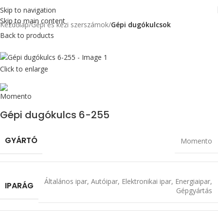
Skip to navigation
Skip to main content
Kezdőlap
Gépi és kézi szerszámok
Gépi dugókulcsok
Back to products
Click to enlarge
Gépi dugókulcs 6-255
GYÁRTÓ
Momento
Általános ipar
,
Autóipar
,
Elektronikai ipar
,
Energiaipar
,
IPARÁG
Gépgyártás