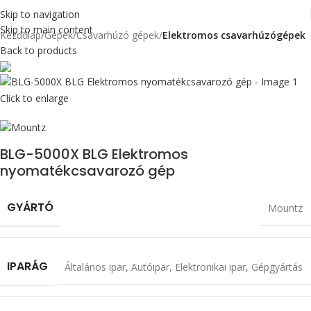
Skip to navigation
Skip to main content
Kezdőlap
Gépek
Csavarhúzó gépek
Elektromos csavarhúzógépek
Back to products
Max 150 cN.m
Click to enlarge
BLG-5000X BLG Elektromos
nyomatékcsavarozó gép
GYÁRTÓ
Mountz
IPARÁG
Általános ipar
,
Autóipar
,
Elektronikai ipar
,
Gépgyártás