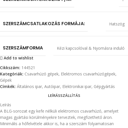
SZERSZÁMCSATLAKOZÁS FORMÁJA:
Hatszög
SZERSZÁMFORMA
Kézi kapcsolóval & Nyomásra induló
Add to wishlist
Cikkszám:
144521
Kategóriák:
Csavarhúzó gépek
,
Elektromos csavarhúzógépek
,
Gépek
Címkék:
Általános ipar
,
Autóipar
,
Elektronikai ipar
,
Gépgyártás
LEÍRÁS
SZÁLLÍTÁS
Leírás
A BLG-sorozat egy kefe nélküli elektromos csavarhúzó, amelyet
magas gyártási körülményekre terveztek, megfizethető áron.
Minimális a hőfelvétele akkor is, ha a szerszám folyamatosan