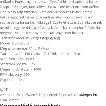
működik. Pontos nyomatékszabályozást biztosít automatikusan
lekapcsoló tengelykapcsolóval, ha az előre beállított nyomatékot
eléri. Nagy teljesítményű, kefe nélküli motoros kivitel, amely
tartósságot biztosít és csökkenti az elektromos csavarhúzók
szokásos karbantartási költségeit. Szinte elhasználódó alkatrészek
nélkül és egyszerű kialakítással a kefe nélküli csavarhúzó életciklusa
meghosszabbodik és tiszta munkakörnyezetet biztosít.
Transzformátor szükséges (tápegység).
Modell: BLG-5000X
Meghajtó mérete: 1/4 „” F / Hex
Tartomány: 20–150 cN.m, 1,7–10 lbf.in, 2–12 kgf.cm.
Szerszám súlya: 15 oz.
Szerszám hossza: 9.25
Magas fordulatszám: 1000
RPM alacsony: 690
Grip Dia: 1 1/2 „”
Szállítás
Az árakról és a készletről kérjük érdeklődjön a
kopex@kopex.hu
email címen!