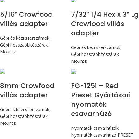
5/16″ Crowfood
7/32″ 1/4 Hex x 3″ Lg
villás adapter
Crowfood villás
adapter
Gépi és kézi szerszámok
,
Gépi hosszabbítószárak
Gépi és kézi szerszámok
,
Mountz
Gépi hosszabbítószárak
Mountz
Max 14,1 Nm
8mm Crowfood
FG-125i – Red
villás adapter
Preset Gyártósori
nyomaték
Gépi és kézi szerszámok
,
csavarhúzó
Gépi hosszabbítószárak
Mountz
Nyomaték csavarhúzók
,
Nyomaték csavarhúzó PRESET