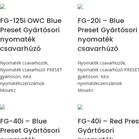
Max 14,1 Nm
Max 226 cN.m
FG-125i OWC Blue
FG-20i – Blue
Preset Gyártósori
Preset Gyártósori
nyomaték
nyomaték
csavarhúzó
csavarhúzó
Nyomaték csavarhúzók
,
Nyomaték csavarhúzók
,
Nyomaték csavarhúzó PRESET
Nyomaték csavarhúzó PRESE
gyártósori
,
Kézi
gyártósori
,
Kézi
nyomatékszerszámok
nyomatékszerszámok
Mountz
Mountz
Max 4,5 Nm
Max 4,5 Nm
FG-40i – Blue
FG-40i – Red Pres
Preset Gyártósori
Gyártósori