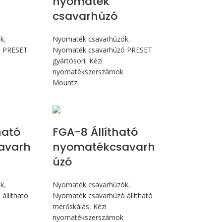
nyomaték
csavarhúzó
ók
,
Nyomaték csavarhúzók
,
ó PRESET
Nyomaték csavarhúzó PRESET
gyártósori
,
Kézi
nyomatékszerszámok
Mountz
Nm
Max 90 cN.m
ható
FGA-8 Állítható
avarh
nyomatékcsavarh
úzó
ók
,
Nyomaték csavarhúzók
,
állítható
Nyomaték csavarhúzó állítható
mérőskálás
,
Kézi
nyomatékszerszámok