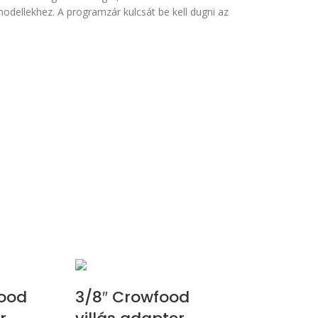
dellekhez. A programzár kulcsát be kell dugni az
ood
3/8″ Crowfood