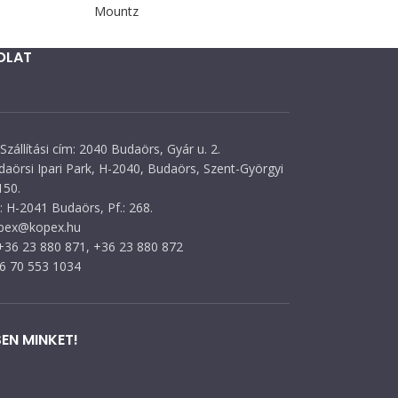
Mountz
OLAT
Szállítási cím: 2040 Budaörs, Gyár u. 2.
daörsi Ipari Park, H-2040, Budaörs, Szent-Györgyi
150.
 H-2041 Budaörs, Pf.: 268.
opex@kopex.hu
 +36 23 880 871, +36 23 880 872
36 70 553 1034
EN MINKET!