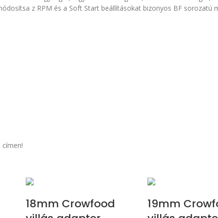
osítsa z RPM és a Soft Start beállításokat bizonyos BF sorozatú mo
 címen!
18mm Crowfood
19mm Crowf