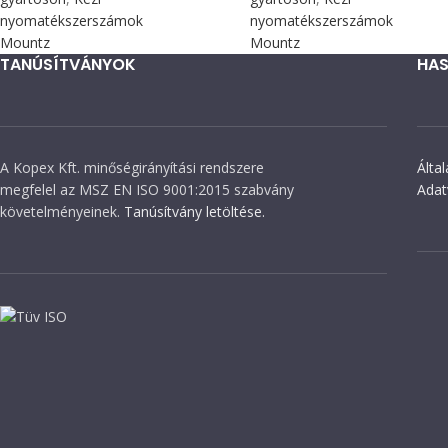
nyomatékszerszámok
nyomatékszerszámok
Mountz
Mountz
TANÚSÍTVÁNYOK
HAS
A Kopex Kft. minőségirányítási rendszere
Álta
megfelel az MSZ EN ISO 9001:2015 szabvány
Adat
követelményeinek.
Tanúsítvány letöltése.