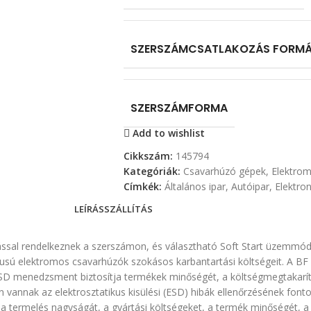
SZERSZÁMCSATLAKOZÁS FORMÁ
SZERSZÁMFORMA
Add to wishlist
Cikkszám:
145794
Kategóriák:
Csavarhúzó gépek
,
Elektro
Címkék:
Általános ipar
,
Autóipar
,
Elektron
LEÍRÁS
SZÁLLÍTÁS
ással rendelkeznek a szerszámon, és választható Soft Start üzemmód
 típusú elektromos csavarhúzók szokásos karbantartási költségeit. A 
z ESD menedzsment biztosítja termékek minőségét, a költségmegtakarí
vannak az elektrosztatikus kisülési (ESD) hibák ellenőrzésének fontos
a termelés nagyságát, a gyártási költségeket, a termék minőségét, 