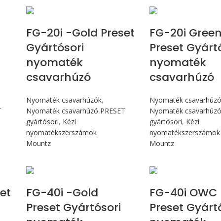
Max 226 cN.m
Max 226 
FG-20i -Gold Preset
FG-20i Gree
Gyártósori
Preset Gyárt
nyomaték
nyomaték
csavarhúzó
csavarhúzó
Nyomaték csavarhúzók
,
Nyomaték csavarhúz
T
Nyomaték csavarhúzó PRESET
Nyomaték csavarhúz
gyártósori
,
Kézi
gyártósori
,
Kézi
nyomatékszerszámok
nyomatékszerszámok
Mountz
Mountz
Max 4,5 Nm
Max 4,5 
et
FG-40i -Gold
FG-40i OWC 
Preset Gyártósori
Preset Gyárt