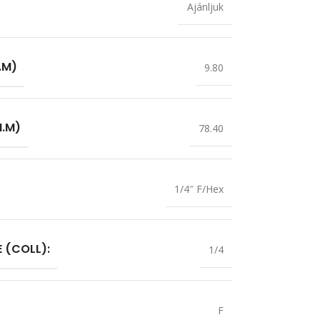
Ajánljuk
.M)
9.80
N.M)
78.40
1/4″ F/Hex
 (COLL):
1/4
F