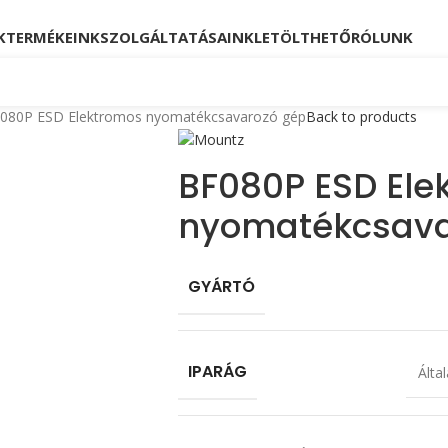
Kövessen minket!
Telefon: +36 23 880 871, +36
K
TERMÉKEINK
SZOLGÁLTATÁSAINK
LETÖLTHETŐ
RÓLUNK
080P ESD Elektromos nyomatékcsavarozó gép
Back to products
BF080P ESD Ele
nyomatékcsava
GYÁRTÓ
IPARÁG
Álta