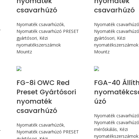
nyomaték
nyomaték
csavarhúzó
csavarhúzó
Nyomaték csavarhúzók
,
Nyomaték csavarhúz
T
Nyomaték csavarhúzó PRESET
Nyomaték csavarhúz
gyártósori
,
Kézi
gyártósori
,
Kézi
nyomatékszerszámok
nyomatékszerszámok
Mountz
Mountz
Max 90 cN.m
Max 4,5 
FG-8i OWC Red
FGA-40 Állít
Preset Gyártósori
nyomatékcs
nyomaték
úzó
csavarhúzó
Nyomaték csavarhúz
Nyomaték csavarhúzó 
Nyomaték csavarhúzók
,
mérőskálás
,
Kézi
T
Nyomaték csavarhúzó PRESET
nyomatékszerszámok
gyártósori
,
Kézi