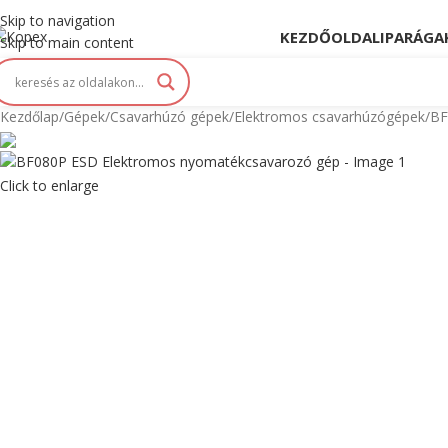
opex. Innováció és Tradíció kéz a kézben...
Skip to navigation
KEZDŐOLDAL
IPARÁGA
Skip to main content
Kezdőlap
Gépek
Csavarhúzó gépek
Elektromos csavarhúzógépek
BF
Max 78,4 cN.m
Click to enlarge