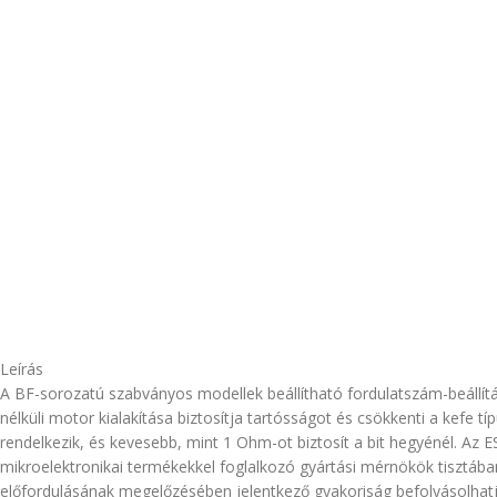
Leírás
A BF-sorozatú szabványos modellek beállítható fordulatszám-beállít
nélküli motor kialakítása biztosítja tartósságot és csökkenti a kefe
rendelkezik, és kevesebb, mint 1 Ohm-ot biztosít a bit hegyénél. A
mikroelektronikai termékekkel foglalkozó gyártási mérnökök tisztában 
előfordulásának megelőzésében jelentkező gyakoriság befolyásolhatj