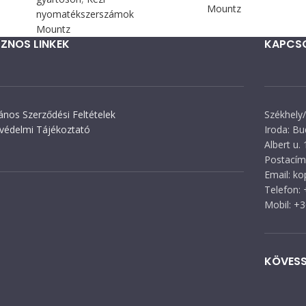
Mountz
nyomatékszerszámok
Mountz
ZNOS LINKEK
KAPCS
lános Szerződési Feltételek
Székhely/
védelmi Tájékoztató
Iroda: Bu
Albert u. 
Postacím:
Email: k
Telefon:
Mobil: +
KÖVESS