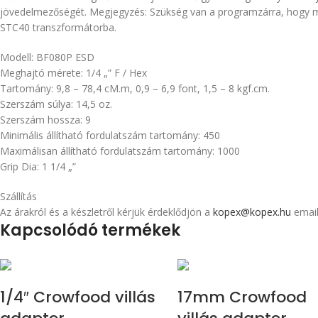
jövedelmezőségét. Megjegyzés: Szükség van a programzárra, hogy mód
STC40 transzformátorba.
Modell: BF080P ESD
Meghajtó mérete: 1/4 „” F / Hex
Tartomány: 9,8 – 78,4 cM.m, 0,9 – 6,9 font, 1,5 – 8 kgf.cm.
Szerszám súlya: 14,5 oz.
Szerszám hossza: 9
Minimális állítható fordulatszám tartomány: 450
Maximálisan állítható fordulatszám tartomány: 1000
Grip Dia: 1 1/4 „”
Szállítás
Az árakról és a készletről kérjük érdeklődjön a
kopex@kopex.hu
email
Kapcsolódó termékek
1/4″ Crowfood villás
17mm Crowfood