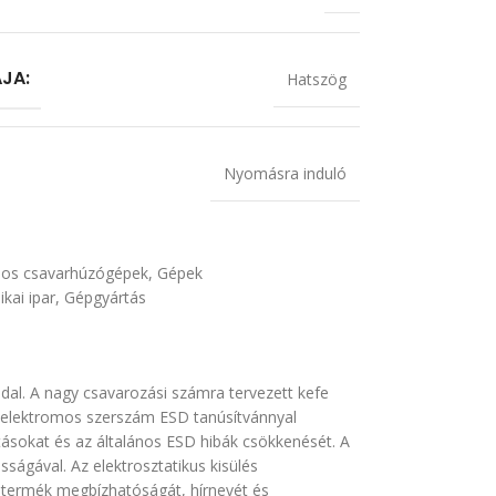
JA:
Hatszög
Nyomásra induló
mos csavarhúzógépek
,
Gépek
ikai ipar
,
Gépgyártás
dal. A nagy csavarozási számra tervezett kefe
BF elektromos szerszám ESD tanúsítvánnyal
tásokat és az általános ESD hibák csökkenését. A
ságával. Az elektrosztatikus kisülés
a termék megbízhatóságát, hírnevét és