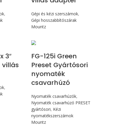
r
villás adapter
mok
,
Gépi és kézi szerszámok
,
ak
Gépi hosszabbítószárak
Mountz
Max 14,1 Nm
x 3″
FG-125i Green
villás
Preset Gyártósori
nyomaték
csavarhúzó
mok
,
ak
Nyomaték csavarhúzók
,
Nyomaték csavarhúzó PRESET
gyártósori
,
Kézi
nyomatékszerszámok
Mountz