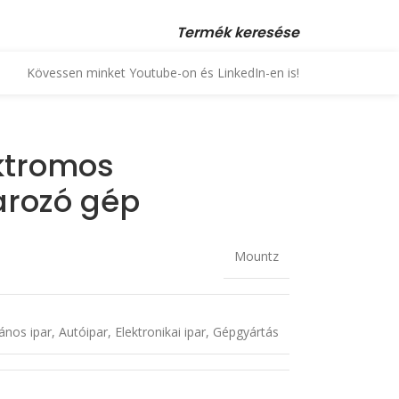
 23 880 872, +36 70 553 1034 • email: kopex@kopex.hu
Termék keresése
Kövessen minket Youtube-on és LinkedIn-en is!
ktromos
rozó gép
Mountz
lános ipar
,
Autóipar
,
Elektronikai ipar
,
Gépgyártás