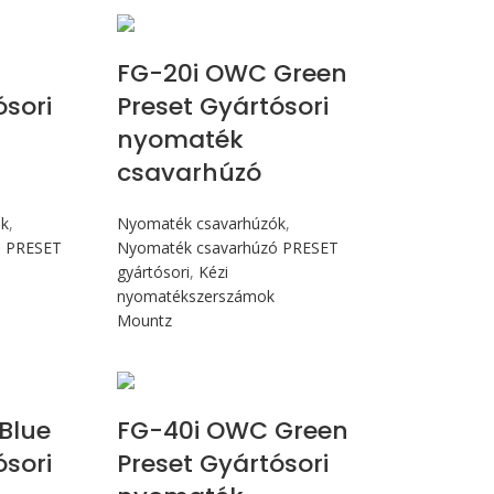
cN.m
Max 226 cN.m
n
FG-20i OWC Green
ósori
Preset Gyártósori
nyomaték
csavarhúzó
ók
,
Nyomaték csavarhúzók
,
ó PRESET
Nyomaték csavarhúzó PRESET
gyártósori
,
Kézi
nyomatékszerszámok
Mountz
Nm
Max 4,5 Nm
Blue
FG-40i OWC Green
ósori
Preset Gyártósori