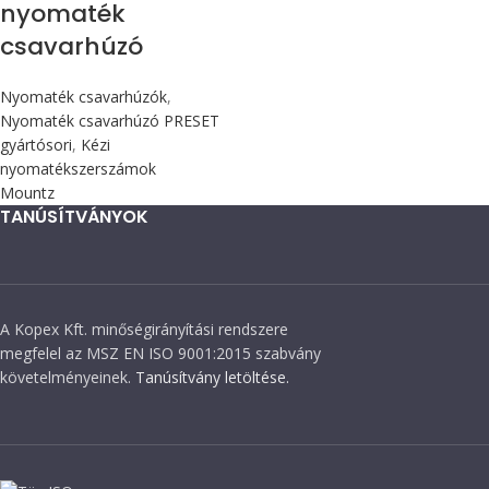
nyomaték
csavarhúzó
Nyomaték csavarhúzók
,
Nyomaték csavarhúzó PRESET
gyártósori
,
Kézi
nyomatékszerszámok
Mountz
TANÚSÍTVÁNYOK
A Kopex Kft. minőségirányítási rendszere
megfelel az MSZ EN ISO 9001:2015 szabvány
követelményeinek.
Tanúsítvány letöltése.