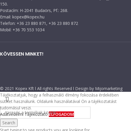
150.
Postacím: H-2041 Budaörs, Pf.: 268.
Email: kopex@kopex.hu
Telefon: +36 23 880 871, +36 23 880 872
Mobil: +36 70 553 1034
KÖVESSEN MINKET!
© 2021 Kopex Kft l All rights Reserved l Design by Mijomarketing
Tájékoztatjuk, hogy a felhasználó élmény fokozása érdekében
sütiket használunk. Oldalunk használatával Ön a tájékoztatást
tudomásul veszi.
Adatvédelmi Tájékoztató
ELFOGADOM
Search
Start typing to see products you are looking for.