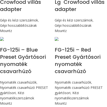
Crowfood villás
Lg Crowfood villás
adapter
adapter
Gépi és kézi szerszámok
,
Gépi és kézi szerszámok
,
Gépi hosszabbítószárak
Gépi hosszabbítószárak
Mountz
Mountz
Max 14,1 Nm
Max 14,1 Nm
FG-125i – Blue
FG-125i – Red
Preset Gyártósori
Preset Gyártósori
nyomaték
nyomaték
csavarhúzó
csavarhúzó
Nyomaték csavarhúzók
,
Nyomaték csavarhúzók
,
Nyomaték csavarhúzó PRESET
Nyomaték csavarhúzó PRESET
gyártósori
,
Kézi
gyártósori
,
Kézi
nyomatékszerszámok
nyomatékszerszámok
Mountz
Mountz