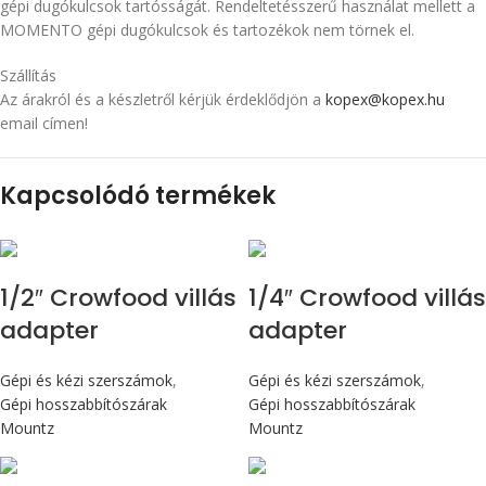
gépi dugókulcsok tartósságát. Rendeltetésszerű használat mellett a
MOMENTO gépi dugókulcsok és tartozékok nem törnek el.
Szállítás
Az árakról és a készletről kérjük érdeklődjön a
kopex@kopex.hu
email címen!
Kapcsolódó termékek
1/2″ Crowfood villás
1/4″ Crowfood villás
adapter
adapter
Gépi és kézi szerszámok
,
Gépi és kézi szerszámok
,
Gépi hosszabbítószárak
Gépi hosszabbítószárak
Mountz
Mountz