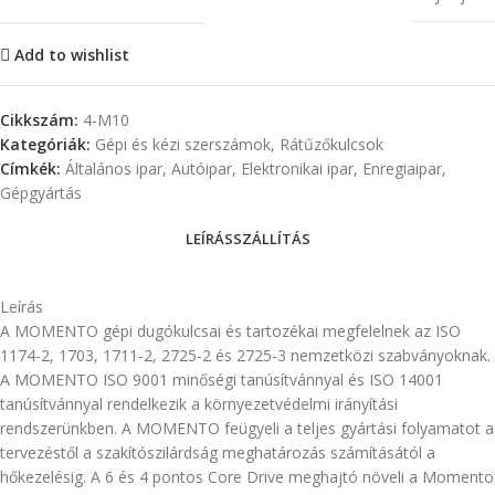
Add to wishlist
Cikkszám:
4-M10
Kategóriák:
Gépi és kézi szerszámok
,
Rátűzőkulcsok
Címkék:
Általános ipar
,
Autóipar
,
Elektronikai ipar
,
Enregiaipar
,
Gépgyártás
LEÍRÁS
SZÁLLÍTÁS
Leírás
A MOMENTO gépi dugókulcsai és tartozékai megfelelnek az ISO
1174-2, 1703, 1711-2, 2725-2 és 2725-3 nemzetközi szabványoknak.
A MOMENTO ISO 9001 minőségi tanúsítvánnyal és ISO 14001
tanúsítvánnyal rendelkezik a környezetvédelmi irányítási
rendszerünkben. A MOMENTO feügyeli a teljes gyártási folyamatot a
tervezéstől a szakítószilárdság meghatározás számításától a
hőkezelésig. A 6 és 4 pontos Core Drive meghajtó növeli a Momento