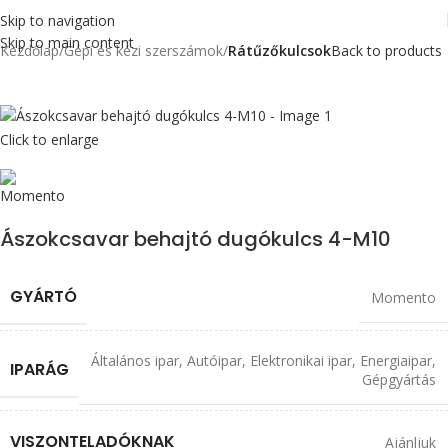
Skip to navigation
Skip to main content
Kezdőlap
Gépi és kézi szerszámok
Rátűzőkulcsok
Back to products
Click to enlarge
Ászokcsavar behajtó dugókulcs 4-M10
GYÁRTÓ
Momento
Általános ipar
,
Autóipar
,
Elektronikai ipar
,
Energiaipar
,
IPARÁG
Gépgyártás
VISZONTELADÓKNAK
Ajánljuk