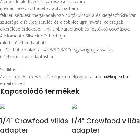
Amikor felületkezelt alkatrészeket csavaroz
(például lakkozott acél az autóiparban)
felületi sérülést megakadályozó dugókulcsokra és kiegészítőkre van
szüksége a felületi sérülés és a többlet újra javítási költségek
elkerülése érdekében, mint pl. karcolások és festékkárosodások.
A Momento Silverline ™ borítója
mind a 6 élben kapható
és Six Lobe kialakítással 3/8 ”-3/4 ”négyszöghajtással és
6-24 mm közötti laptávban.
Szállítás
Az árakról és a készletről kérjük érdeklődjön a
kopex@kopex.hu
email címen!
Kapcsolódó termékek
1/4″ Crowfood villás
1/4″ Crowfood villás
adapter
adapter