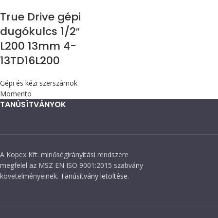
True Drive gépi
dugókulcs 1/2″
L200 13mm 4-
13TD16L200
Gépi és kézi szerszámok
Momento
TANÚSÍTVÁNYOK
A Kopex Kft. minőségirányítási rendszere
megfelel az MSZ EN ISO 9001:2015 szabvány
követelményeinek.
Tanúsítvány letöltése.