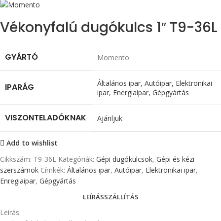
Vékonyfalú dugókulcs 1″ T9-36L
GYÁRTÓ
Momento
Általános ipar
,
Autóipar
,
Elektronikai
IPARÁG
ipar
,
Energiaipar
,
Gépgyártás
VISZONTELADÓKNAK
Ajánljuk
Add to wishlist
Cikkszám:
T9-36L
Kategóriák:
Gépi dugókulcsok
,
Gépi és kézi
szerszámok
Címkék:
Általános ipar
,
Autóipar
,
Elektronikai ipar
,
Enregiaipar
,
Gépgyártás
LEÍRÁS
SZÁLLÍTÁS
Leírás