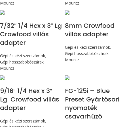
Mountz
Mountz
7/32″ 1/4 Hex x 3″ Lg
8mm Crowfood
Crowfood villás
villás adapter
adapter
Gépi és kézi szerszámok
,
Gépi hosszabbítószárak
Gépi és kézi szerszámok
,
Mountz
Gépi hosszabbítószárak
Mountz
Max 14,1 Nm
9/16″ 1/4 Hex x 3″
FG-125i – Blue
Lg Crowfood villás
Preset Gyártósori
adapter
nyomaték
csavarhúzó
Gépi és kézi szerszámok
,