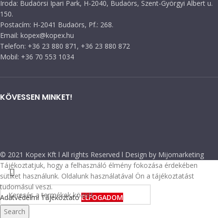
Iroda: Budaörsi Ipari Park, H-2040, Budaörs, Szent-Györgyi Albert u.
150.
Postacím: H-2041 Budaörs, Pf.: 268.
Email: kopex@kopex.hu
Telefon: +36 23 880 871, +36 23 880 872
Mobil: +36 70 553 1034
KÖVESSEN MINKET!
© 2021 Kopex Kft l All rights Reserved l Design by Mijomarketing
Tájékoztatjuk, hogy a felhasználó élmény fokozása érdekében
sütiket használunk. Oldalunk használatával Ön a tájékoztatást
tudomásul veszi.
Adatvédelmi Tájékoztató
ELFOGADOM
Search