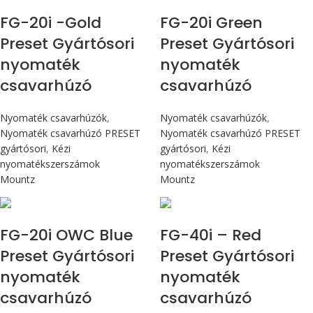
FG-20i -Gold
FG-20i Green
Preset Gyártósori
Preset Gyártósori
nyomaték
nyomaték
csavarhúzó
csavarhúzó
Nyomaték csavarhúzók
,
Nyomaték csavarhúzók
,
Nyomaték csavarhúzó PRESET
Nyomaték csavarhúzó PRESET
gyártósori
,
Kézi
gyártósori
,
Kézi
nyomatékszerszámok
nyomatékszerszámok
Mountz
Mountz
Max 226 cN.m
Max 4,5 Nm
FG-20i OWC Blue
FG-40i – Red
Preset Gyártósori
Preset Gyártósori
nyomaték
nyomaték
csavarhúzó
csavarhúzó