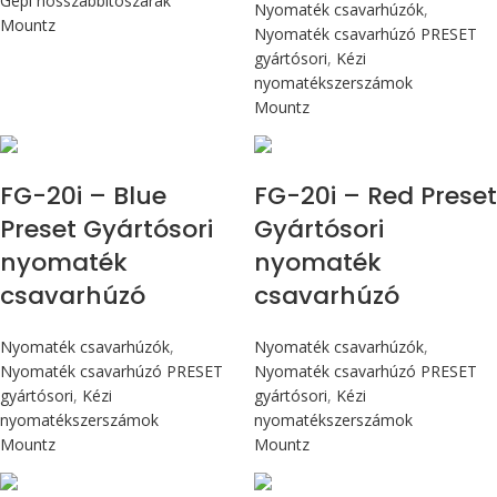
Gépi hosszabbítószárak
Nyomaték csavarhúzók
,
Mountz
Nyomaték csavarhúzó PRESET
gyártósori
,
Kézi
nyomatékszerszámok
Mountz
Max 226 cN.m
Max 226 cN.m
FG-20i – Blue
FG-20i – Red Preset
Preset Gyártósori
Gyártósori
nyomaték
nyomaték
csavarhúzó
csavarhúzó
Nyomaték csavarhúzók
,
Nyomaték csavarhúzók
,
Nyomaték csavarhúzó PRESET
Nyomaték csavarhúzó PRESET
gyártósori
,
Kézi
gyártósori
,
Kézi
nyomatékszerszámok
nyomatékszerszámok
Mountz
Mountz
Max 226 cN.m
Max 226 cN.m