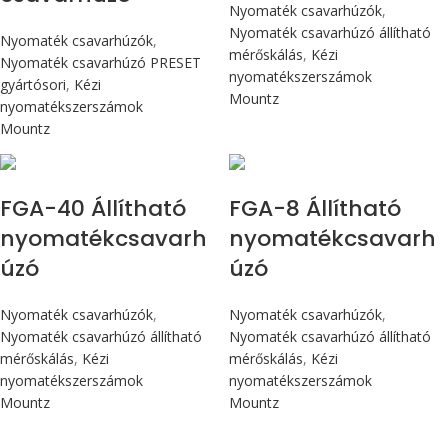
Nyomaték csavarhúzók
,
Nyomaték csavarhúzó állítható
Nyomaték csavarhúzók
,
mérőskálás
,
Kézi
Nyomaték csavarhúzó PRESET
nyomatékszerszámok
gyártósori
,
Kézi
Mountz
nyomatékszerszámok
Mountz
Max 4,5 Nm
Max 90 cN.m
FGA-40 Állítható
FGA-8 Állítható
nyomatékcsavarh
nyomatékcsavarh
úzó
úzó
Nyomaték csavarhúzók
,
Nyomaték csavarhúzók
,
Nyomaték csavarhúzó állítható
Nyomaték csavarhúzó állítható
mérőskálás
,
Kézi
mérőskálás
,
Kézi
nyomatékszerszámok
nyomatékszerszámok
Mountz
Mountz