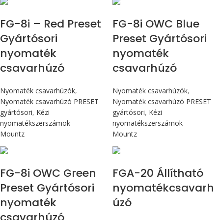
Max 90 cN.m
Max 90 cN.m
FG-8i – Red Preset
FG-8i OWC Blue
Gyártósori
Preset Gyártósori
nyomaték
nyomaték
csavarhúzó
csavarhúzó
Nyomaték csavarhúzók
,
Nyomaték csavarhúzók
,
Nyomaték csavarhúzó PRESET
Nyomaték csavarhúzó PRESET
gyártósori
,
Kézi
gyártósori
,
Kézi
nyomatékszerszámok
nyomatékszerszámok
Mountz
Mountz
Max 90 cN.m
Max 226 cN.m
FG-8i OWC Green
FGA-20 Állítható
Preset Gyártósori
nyomatékcsavarh
nyomaték
úzó
csavarhúzó