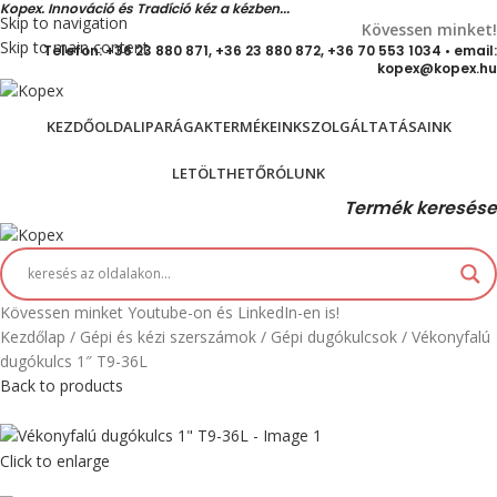
Kopex. Innováció és Tradíció kéz a kézben...
Skip to navigation
Kövessen minket!
Skip to main content
Telefon: +36 23 880 871, +36 23 880 872, +36 70 553 1034 • email:
kopex@kopex.hu
KEZDŐOLDAL
IPARÁGAK
TERMÉKEINK
SZOLGÁLTATÁSAINK
LETÖLTHETŐ
RÓLUNK
Termék keresése
Kövessen minket Youtube-on és LinkedIn-en is!
Kezdőlap
Gépi és kézi szerszámok
Gépi dugókulcsok
Vékonyfalú
dugókulcs 1″ T9-36L
Back to products
Click to enlarge