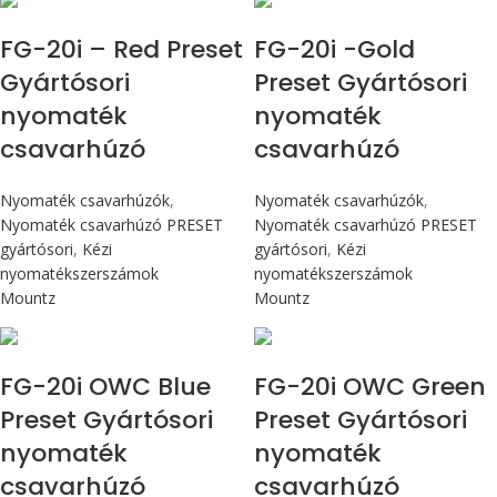
FG-20i – Red Preset
FG-20i -Gold
Gyártósori
Preset Gyártósori
nyomaték
nyomaték
csavarhúzó
csavarhúzó
Nyomaték csavarhúzók
,
Nyomaték csavarhúzók
,
Nyomaték csavarhúzó PRESET
Nyomaték csavarhúzó PRESET
gyártósori
,
Kézi
gyártósori
,
Kézi
nyomatékszerszámok
nyomatékszerszámok
Mountz
Mountz
Max 226 cN.m
Max 226 cN.m
FG-20i OWC Blue
FG-20i OWC Green
Preset Gyártósori
Preset Gyártósori
nyomaték
nyomaték
csavarhúzó
csavarhúzó