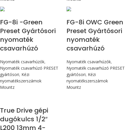
Max 90 cN.m
Max 90 cN.m
FG-8i -Green
FG-8i OWC Green
Preset Gyártósori
Preset Gyártósori
nyomaték
nyomaték
csavarhúzó
csavarhúzó
Nyomaték csavarhúzók
,
Nyomaték csavarhúzók
,
Nyomaték csavarhúzó PRESET
Nyomaték csavarhúzó PRESET
gyártósori
,
Kézi
gyártósori
,
Kézi
nyomatékszerszámok
nyomatékszerszámok
Mountz
Mountz
True Drive gépi
dugókulcs 1/2″
L200 13mm 4-