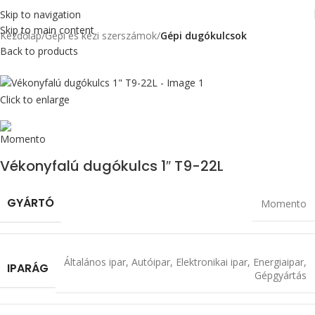
Skip to navigation
Skip to main content
Kezdőlap
Gépi és kézi szerszámok
Gépi dugókulcsok
Back to products
Click to enlarge
Vékonyfalú dugókulcs 1″ T9-22L
GYÁRTÓ
Momento
Általános ipar
,
Autóipar
,
Elektronikai ipar
,
Energiaipar
,
IPARÁG
Gépgyártás