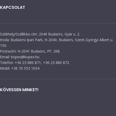
KAPCSOLAT
Székhely/Szállítási cím: 2040 Budaörs, Gyár u. 2.
Iroda: Budaörsi Ipari Park, H-2040, Budaörs, Szent-Györgyi Albert u.
150.
Postacím: H-2041 Budaörs, Pf.: 268.
Email: kopex@kopex.hu
Telefon: +36 23 880 871, +36 23 880 872
Mobil: +36 70 553 1034
KÖVESSEN MINKET!