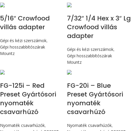
5/16″ Crowfood
7/32″ 1/4 Hex x 3″ Lg
villás adapter
Crowfood villás
adapter
Gépi és kézi szerszámok
,
Gépi hosszabbítószárak
Gépi és kézi szerszámok
,
Mountz
Gépi hosszabbítószárak
Mountz
Max 14,1 Nm
Max 226 cN.m
FG-125i – Red
FG-20i – Blue
Preset Gyártósori
Preset Gyártósori
nyomaték
nyomaték
csavarhúzó
csavarhúzó
Nyomaték csavarhúzók
,
Nyomaték csavarhúzók
,