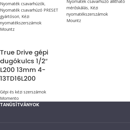
Nyomaték csavarhúzó állítható
Nyomaték csavarhúzók
,
mérőskálás
,
Kézi
Nyomaték csavarhúzó PRESET
nyomatékszerszámok
gyártósori
,
Kézi
Mountz
nyomatékszerszámok
Mountz
True Drive gépi
dugókulcs 1/2″
L200 13mm 4-
13TD16L200
Gépi és kézi szerszámok
Momento
TANÚSÍTVÁNYOK