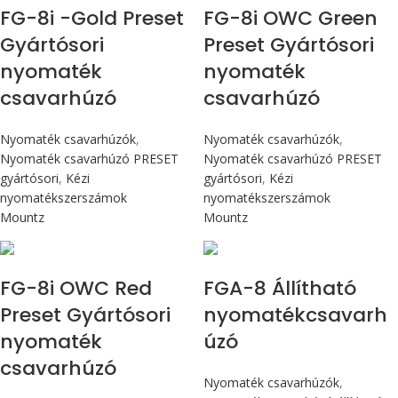
FG-8i -Gold Preset
FG-8i OWC Green
Gyártósori
Preset Gyártósori
nyomaték
nyomaték
csavarhúzó
csavarhúzó
Nyomaték csavarhúzók
,
Nyomaték csavarhúzók
,
Nyomaték csavarhúzó PRESET
Nyomaték csavarhúzó PRESET
gyártósori
,
Kézi
gyártósori
,
Kézi
nyomatékszerszámok
nyomatékszerszámok
Mountz
Mountz
Max 90 cN.m
Max 90 cN.m
FG-8i OWC Red
FGA-8 Állítható
Preset Gyártósori
nyomatékcsavarh
nyomaték
úzó
csavarhúzó
Nyomaték csavarhúzók
,