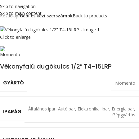
Skip to navigation
Skip to main content
Kezdőlap
Gépi és kézi szerszámok
Back to products
Click to enlarge
Vékonyfalú dugókulcs 1/2″ T4-15LRP
GYÁRTÓ
Momento
Általános ipar
,
Autóipar
,
Elektronikai ipar
,
Energiaipar
,
IPARÁG
Gépgyártás