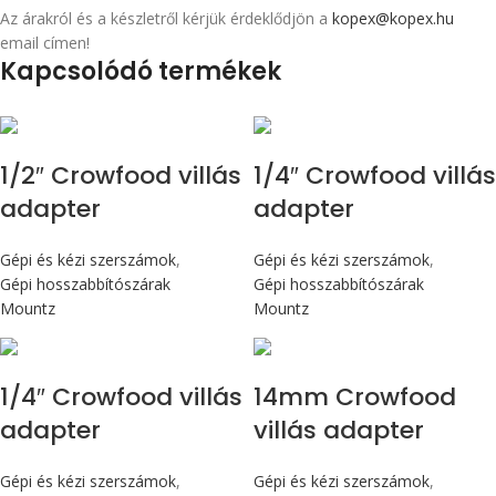
Az árakról és a készletről kérjük érdeklődjön a
kopex@kopex.hu
email címen!
Kapcsolódó termékek
1/2″ Crowfood villás
1/4″ Crowfood villás
adapter
adapter
Gépi és kézi szerszámok
,
Gépi és kézi szerszámok
,
Gépi hosszabbítószárak
Gépi hosszabbítószárak
Mountz
Mountz
1/4″ Crowfood villás
14mm Crowfood
adapter
villás adapter
Gépi és kézi szerszámok
,
Gépi és kézi szerszámok
,