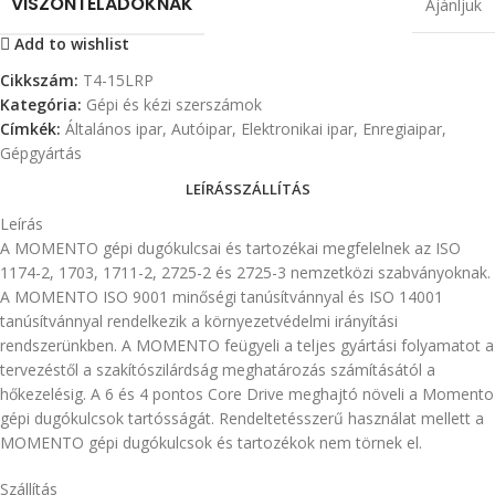
VISZONTELADÓKNAK
Ajánljuk
Add to wishlist
Cikkszám:
T4-15LRP
Kategória:
Gépi és kézi szerszámok
Címkék:
Általános ipar
,
Autóipar
,
Elektronikai ipar
,
Enregiaipar
,
Gépgyártás
LEÍRÁS
SZÁLLÍTÁS
Leírás
A MOMENTO gépi dugókulcsai és tartozékai megfelelnek az ISO
1174-2, 1703, 1711-2, 2725-2 és 2725-3 nemzetközi szabványoknak.
A MOMENTO ISO 9001 minőségi tanúsítvánnyal és ISO 14001
tanúsítvánnyal rendelkezik a környezetvédelmi irányítási
rendszerünkben. A MOMENTO feügyeli a teljes gyártási folyamatot a
tervezéstől a szakítószilárdság meghatározás számításától a
hőkezelésig. A 6 és 4 pontos Core Drive meghajtó növeli a Momento
gépi dugókulcsok tartósságát. Rendeltetésszerű használat mellett a
MOMENTO gépi dugókulcsok és tartozékok nem törnek el.
Szállítás