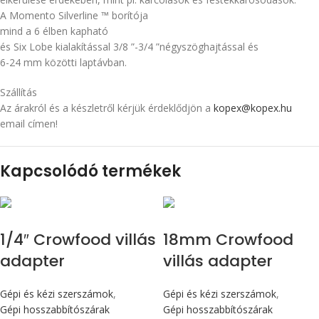
A Momento Silverline ™ borítója
mind a 6 élben kapható
és Six Lobe kialakítással 3/8 ”-3/4 ”négyszöghajtással és
6-24 mm közötti laptávban.
Szállítás
Az árakról és a készletről kérjük érdeklődjön a
kopex@kopex.hu
email címen!
Kapcsolódó termékek
1/4″ Crowfood villás
18mm Crowfood
adapter
villás adapter
Gépi és kézi szerszámok
,
Gépi és kézi szerszámok
,
Gépi hosszabbítószárak
Gépi hosszabbítószárak