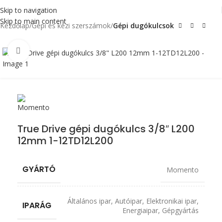
Skip to navigation
Skip to main content
Kezdőlap
Gépi és kézi szerszámok
Gépi dugókulcsok
Click to enlarge
True Drive gépi dugókulcs 3/8″ L200
12mm 1-12TD12L200
GYÁRTÓ
Momento
Általános ipar
,
Autóipar
,
Elektronikai ipar
,
IPARÁG
Energiaipar
,
Gépgyártás