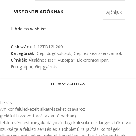
VISZONTELADÓKNAK
Ajánljuk
Add to wishlist
Cikkszám:
1-12TD12L200
Kategóriák:
Gépi dugókulcsok
,
Gépi és kézi szerszámok
Címkék:
Általános ipar
,
Autóipar
,
Elektronikai ipar
,
Enregiaipar
,
Gépgyártás
LEÍRÁS
SZÁLLÍTÁS
Leírás
Amikor felületkezelt alkatrészeket csavaroz
(például lakkozott acél az autóiparban)
felületi sérülést megakadályozó dugókulcsokra és kiegészítőkre van
szüksége a felületi sérülés és a többlet újra javítási költségek
elkerülése érdekében, mint pl. karcolások és festékkárosodások.