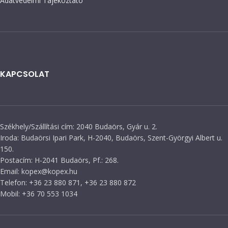
Adatvédelmi Tájékoztató
KAPCSOLAT
Székhely/Szállítási cím: 2040 Budaörs, Gyár u. 2.
Iroda: Budaörsi Ipari Park, H-2040, Budaörs, Szent-Györgyi Albert u.
150.
Postacím: H-2041 Budaörs, Pf.: 268.
Email: kopex@kopex.hu
Telefon: +36 23 880 871, +36 23 880 872
Mobil: +36 70 553 1034