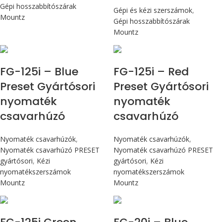
Gépi hosszabbítószárak
Gépi és kézi szerszámok
,
Mountz
Gépi hosszabbítószárak
Mountz
Max 14,1 Nm
Max 14,1 Nm
FG-125i – Blue
FG-125i – Red
Preset Gyártósori
Preset Gyártósori
nyomaték
nyomaték
csavarhúzó
csavarhúzó
Nyomaték csavarhúzók
,
Nyomaték csavarhúzók
,
Nyomaték csavarhúzó PRESET
Nyomaték csavarhúzó PRESET
gyártósori
,
Kézi
gyártósori
,
Kézi
nyomatékszerszámok
nyomatékszerszámok
Mountz
Mountz
Max 14,1 Nm
Max 226 cN.m