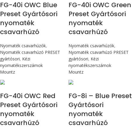
FG-40i OWC Blue
FG-40i OWC Green
Preset Gyártósori
Preset Gyártósori
nyomaték
nyomaték
csavarhúzó
csavarhúzó
Nyomaték csavarhúzók
,
Nyomaték csavarhúzók
,
Nyomaték csavarhúzó PRESET
Nyomaték csavarhúzó PRESET
gyártósori
,
Kézi
gyártósori
,
Kézi
nyomatékszerszámok
nyomatékszerszámok
Mountz
Mountz
Max 4,5 Nm
Max 90 cN.m
FG-40i OWC Red
FG-8i – Blue Preset
Preset Gyártósori
Gyártósori
nyomaték
nyomaték
csavarhúzó
csavarhúzó