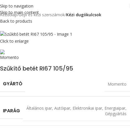
Skip to navigation
Skip to main content
Kezdőlap
Gépi és kézi szerszámok
Kézi dugókulcsok
Back to products
Click to enlarge
Szűkítő betét RI67 105/95
GYÁRTÓ
Momento
Általános ipar
,
Autóipar
,
Elektronikai ipar
,
Energiaipar
,
IPARÁG
Gépgyártás