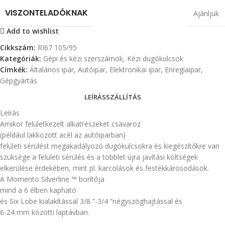
VISZONTELADÓKNAK
Ajánljuk
Add to wishlist
Cikkszám:
RI67 105/95
Kategóriák:
Gépi és kézi szerszámok
,
Kézi dugókulcsok
Címkék:
Általános ipar
,
Autóipar
,
Elektronikai ipar
,
Enregiaipar
,
Gépgyártás
LEÍRÁS
SZÁLLÍTÁS
Leírás
Amikor felületkezelt alkatrészeket csavaroz
(például lakkozott acél az autóiparban)
felületi sérülést megakadályozó dugókulcsokra és kiegészítőkre van
szüksége a felületi sérülés és a többlet újra javítási költségek
elkerülése érdekében, mint pl. karcolások és festékkárosodások.
A Momento Silverline ™ borítója
mind a 6 élben kapható
és Six Lobe kialakítással 3/8 ”-3/4 ”négyszöghajtással és
6-24 mm közötti laptávban.