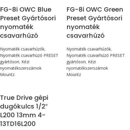
FG-8i OWC Blue
FG-8i OWC Green
Preset Gyártósori
Preset Gyártósori
nyomaték
nyomaték
csavarhúzó
csavarhúzó
Nyomaték csavarhúzók
,
Nyomaték csavarhúzók
,
Nyomaték csavarhúzó PRESET
Nyomaték csavarhúzó PRESET
gyártósori
,
Kézi
gyártósori
,
Kézi
nyomatékszerszámok
nyomatékszerszámok
Mountz
Mountz
True Drive gépi
dugókulcs 1/2″
L200 13mm 4-
13TD16L200