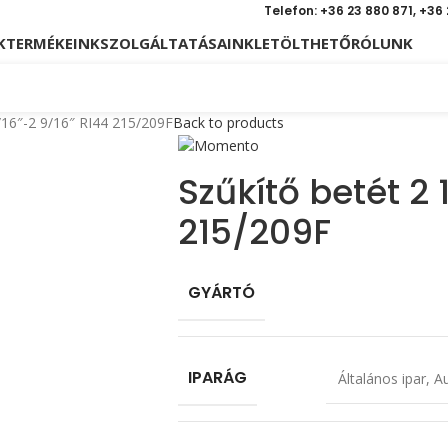
Telefon: +36 23 880 871, +36
K
TERMÉKEINK
SZOLGÁLTATÁSAINK
LETÖLTHETŐ
RÓLUNK
/16″-2 9/16″ RI44 215/209F
Back to products
Szűkítő betét 2 
215/209F
GYÁRTÓ
IPARÁG
Általános ipar
,
Au