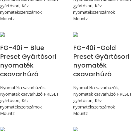
gyártósori
,
Kézi
gyártósori
,
Kézi
nyomatékszerszámok
nyomatékszerszámok
Mountz
Mountz
Max 4,5 Nm
Max 4,5 Nm
FG-40i – Blue
FG-40i -Gold
Preset Gyártósori
Preset Gyártósori
nyomaték
nyomaték
csavarhúzó
csavarhúzó
Nyomaték csavarhúzók
,
Nyomaték csavarhúzók
,
Nyomaték csavarhúzó PRESET
Nyomaték csavarhúzó PRESE
gyártósori
,
Kézi
gyártósori
,
Kézi
nyomatékszerszámok
nyomatékszerszámok
Mountz
Mountz
Max 90 cN.m
Max 90 cN.m