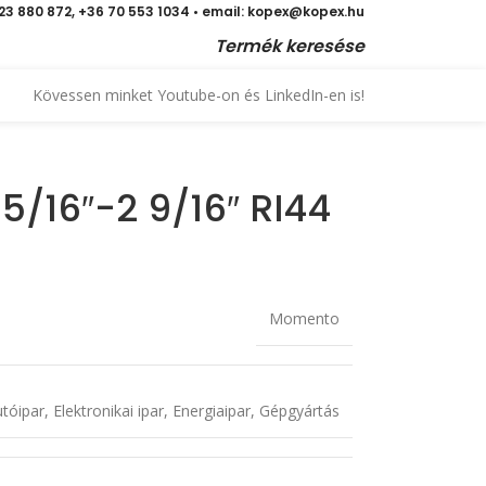
 23 880 872, +36 70 553 1034 • email: kopex@kopex.hu
Termék keresése
Kövessen minket Youtube-on és LinkedIn-en is!
15/16″-2 9/16″ RI44
Momento
tóipar
,
Elektronikai ipar
,
Energiaipar
,
Gépgyártás