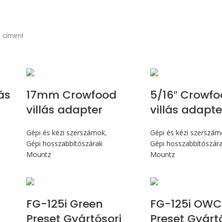
 címen!
ás
17mm Crowfood
5/16″ Crowf
villás adapter
villás adapte
Gépi és kézi szerszámok
,
Gépi és kézi szerszá
Gépi hosszabbítószárak
Gépi hosszabbítószár
Mountz
Mountz
Max 14,1 Nm
Max 14,1
FG-125i Green
FG-125i OWC
Preset Gyártósori
Preset Gyárt