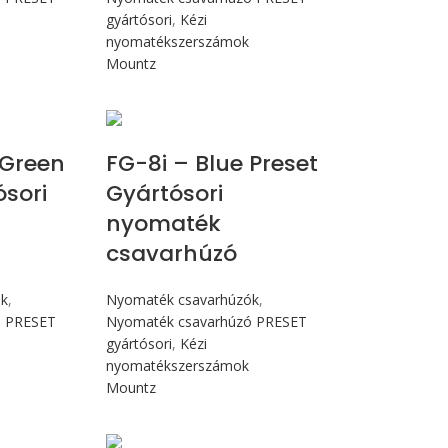
gyártósori
,
Kézi
nyomatékszerszámok
Mountz
Nm
Max 90 cN.m
Green
FG-8i – Blue Preset
ósori
Gyártósori
nyomaték
csavarhúzó
ók
,
Nyomaték csavarhúzók
,
ó PRESET
Nyomaték csavarhúzó PRESET
gyártósori
,
Kézi
nyomatékszerszámok
Mountz
Nm
Max 90 cN.m