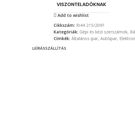
VISZONTELADÓKNAK
Add to wishlist
Cikkszám:
RI44 215/209F
Kategóriák:
Gépi és kézi szerszámok
,
Rá
Címkék:
Általános ipar
,
Autóipar
,
Elektron
LEÍRÁS
SZÁLLÍTÁS