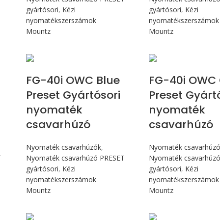
gyártósori
,
Kézi
gyártósori
,
Kézi
nyomatékszerszámok
nyomatékszerszámok
Mountz
Mountz
Max 4,5 Nm
Max 4,5 
FG-40i OWC Blue
FG-40i OWC 
Preset Gyártósori
Preset Gyárt
nyomaték
nyomaték
csavarhúzó
csavarhúzó
Nyomaték csavarhúzók
,
Nyomaték csavarhúz
T
Nyomaték csavarhúzó PRESET
Nyomaték csavarhúz
gyártósori
,
Kézi
gyártósori
,
Kézi
nyomatékszerszámok
nyomatékszerszámok
Mountz
Mountz
Max 226 cN.m
Max 4,5 