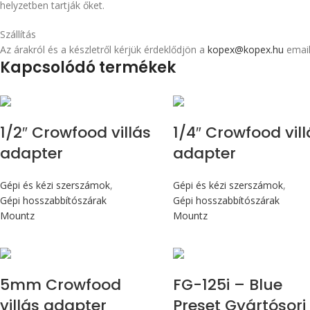
helyzetben tartják őket.
Szállítás
Az árakról és a készletről kérjük érdeklődjön a
kopex@kopex.hu
email
Kapcsolódó termékek
1/2″ Crowfood villás
1/4″ Crowfood vill
adapter
adapter
Gépi és kézi szerszámok
,
Gépi és kézi szerszámok
,
Gépi hosszabbítószárak
Gépi hosszabbítószárak
Mountz
Mountz
Max 14,1 Nm
5mm Crowfood
FG-125i – Blue
villás adapter
Preset Gyártósori