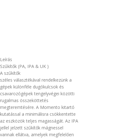
Leírás
Szűkítők (PA, IPA & UK )
A szűkítők
széles választékával rendelkezünk a
gépek különféle dugókulcsok és
csavarozógépek tengelyvégei közötti
rugalmas összeköttetés
megteremtésére. A Momento kitartó
kutatással a minimálisra csökkentette
az eszközök teljes magasságát. Az IPA
jellel jelzett szűkítők mágnessel
vannak ellátva, amelyek megfelelően