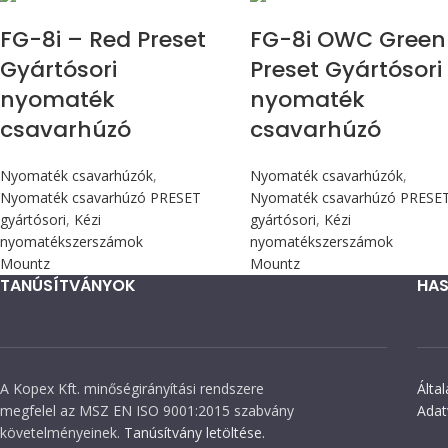
FG-8i – Red Preset
FG-8i OWC Green
Gyártósori
Preset Gyártósori
nyomaték
nyomaték
csavarhúzó
csavarhúzó
Nyomaték csavarhúzók
,
Nyomaték csavarhúzók
,
Nyomaték csavarhúzó PRESET
Nyomaték csavarhúzó PRESE
gyártósori
,
Kézi
gyártósori
,
Kézi
nyomatékszerszámok
nyomatékszerszámok
Mountz
Mountz
TANÚSÍTVÁNYOK
HAS
A Kopex Kft. minőségirányítási rendszere
Álta
megfelel az MSZ EN ISO 9001:2015 szabvány
Adat
követelményeinek.
Tanúsítvány letöltése.