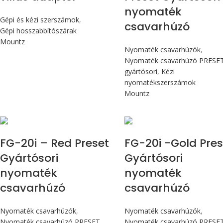
nyomaték
Gépi és kézi szerszámok
,
csavarhúzó
Gépi hosszabbítószárak
Mountz
Nyomaték csavarhúzók
,
Nyomaték csavarhúzó PRESE
gyártósori
,
Kézi
nyomatékszerszámok
Mountz
Max 226 cN.m
Max 226 cN.m
FG-20i – Red Preset
FG-20i -Gold Pres
Gyártósori
Gyártósori
nyomaték
nyomaték
csavarhúzó
csavarhúzó
Nyomaték csavarhúzók
,
Nyomaték csavarhúzók
,
Nyomaték csavarhúzó PRESET
Nyomaték csavarhúzó PRESE