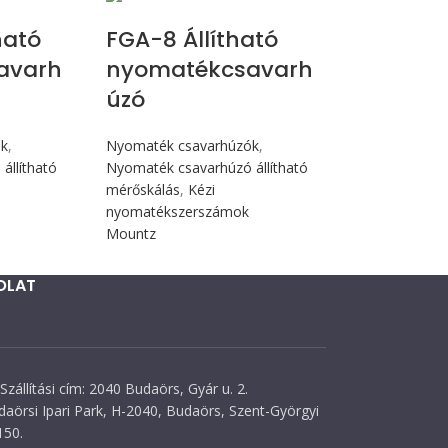
ható
FGA-8 Állítható
avarh
nyomatékcsavarh
úzó
ók
,
Nyomaték csavarhúzók
,
állítható
Nyomaték csavarhúzó állítható
mérőskálás
,
Kézi
nyomatékszerszámok
Mountz
OLAT
Szállítási cím: 2040 Budaörs, Gyár u. 2.
daörsi Ipari Park, H-2040, Budaörs, Szent-Györgyi
150.