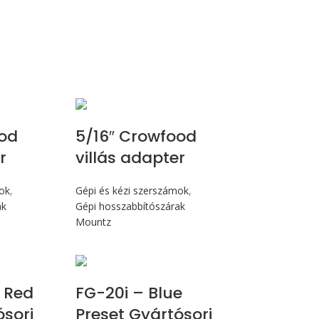
ood
5/16″ Crowfood
r
villás adapter
mok
,
Gépi és kézi szerszámok
,
ak
Gépi hosszabbítószárak
Mountz
 Nm
Max 226 cN.m
 Red
FG-20i – Blue
ósori
Preset Gyártósori