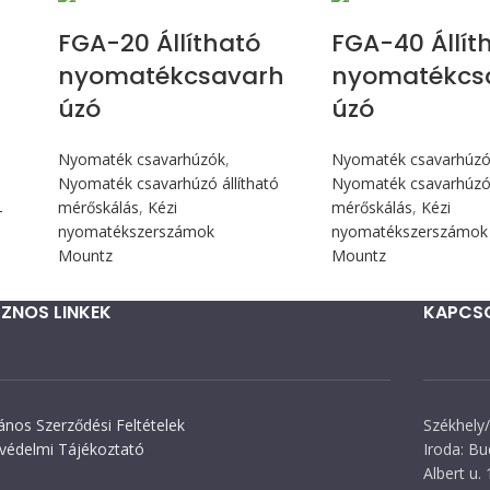
FGA-20 Állítható
FGA-40 Állít
nyomatékcsavarh
nyomatékcs
úzó
úzó
Nyomaték csavarhúzók
,
Nyomaték csavarhúz
Nyomaték csavarhúzó állítható
Nyomaték csavarhúzó 
mérőskálás
,
Kézi
mérőskálás
,
Kézi
T
nyomatékszerszámok
nyomatékszerszámok
Mountz
Mountz
ZNOS LINKEK
KAPCS
lános Szerződési Feltételek
Székhely/
védelmi Tájékoztató
Iroda: Bu
Albert u. 