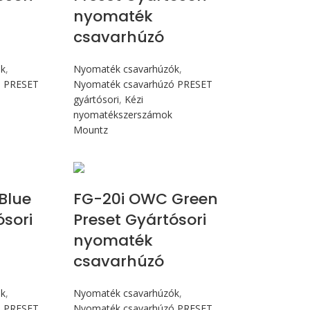
nyomaték
csavarhúzó
ók
,
Nyomaték csavarhúzók
,
ó PRESET
Nyomaték csavarhúzó PRESET
gyártósori
,
Kézi
nyomatékszerszámok
Mountz
cN.m
Max 226 cN.m
Blue
FG-20i OWC Green
ósori
Preset Gyártósori
nyomaték
csavarhúzó
ók
,
Nyomaték csavarhúzók
,
ó PRESET
Nyomaték csavarhúzó PRESET